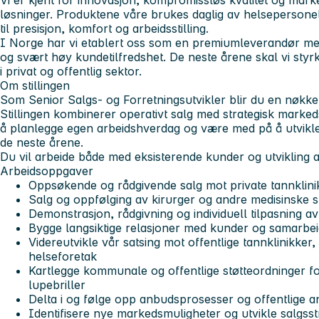
Vi er kjent for innovasjon, kompromissløs kvalitet og mar
løsninger. Produktene våre brukes daglig av helsepersonel
til presisjon, komfort og arbeidsstilling.
I Norge har vi etablert oss som en premiumleverandør m
og svært høy kundetilfredshet. De neste årene skal vi styrk
i privat og offentlig sektor.
Om stillingen
Som
Senior Salgs- og Forretningsutvikler
blir du en nøkkel
Stillingen kombinerer operativt salg med strategisk markedsut
å planlegge egen arbeidshverdag og være med på å utvik
de neste årene.
Du vil arbeide både med eksisterende kunder og utvikling 
Arbeidsoppgaver
Oppsøkende og rådgivende salg mot private tannklini
Salg og oppfølging av kirurger og andre medisinske sp
Demonstrasjon, rådgivning og individuell tilpasning a
Bygge langsiktige relasjoner med kunder og samarbe
Videreutvikle vår satsing mot offentlige tannklinikk
helseforetak
Kartlegge kommunale og offentlige støtteordninger f
lupebriller
Delta i og følge opp anbudsprosesser og offentlige a
Identifisere nye markedsmuligheter og utvikle salgsst