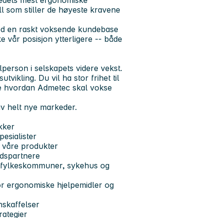
kedets mest ergonomiske
l som stiller de høyeste kravene
ed en raskt voksende kundebase
e vår posisjon ytterligere -- både
person i selskapets videre vekst.
vikling. Du vil ha stor frihet til
le hvordan Admetec skal vokse
av helt nye markeder.
kker
esialister
v våre produkter
idspartnere
er, fylkeskommuner, sykehus og
or ergonomiske hjelpemidler og
nskaffelser
rategier