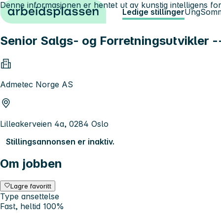
Denne informasjonen er hentet ut av kunstig intelligens for
Hopp til innhold
Ledige stillinger
Ung
Somm
Senior Salgs- og Forretningsutvikler -
Admetec Norge AS
Lilleakerveien 4a, 0284 Oslo
Stillingsannonsen er inaktiv.
Om jobben
Lagre favoritt
Type ansettelse
Fast, heltid 100%