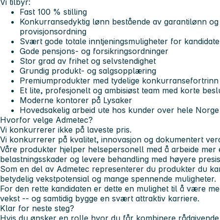
Vi tilbyr:
Fast 100 % stilling
Konkurransedyktig lønn bestående av garantilønn og 
provisjonsordning
Svært gode totale inntjeningsmuligheter for kandidate
Gode pensjons- og forsikringsordninger
Stor grad av frihet og selvstendighet
Grundig produkt- og salgsopplæring
Premiumprodukter med tydelige konkurransefortrinn
Et lite, profesjonelt og ambisiøst team med korte besl
Moderne kontorer på Lysaker
Hovedsakelig arbeid ute hos kunder over hele Norge
Hvorfor velge Admetec?
Vi konkurrerer ikke på laveste pris.
Vi konkurrerer på kvalitet, innovasjon og dokumentert verd
Våre produkter hjelper helsepersonell med å arbeide mer
belastningsskader og levere behandling med høyere presis
Som en del av Admetec representerer du produkter du kan
betydelig vekstpotensial og mange spennende muligheter.
For den rette kandidaten er dette en mulighet til å være me
vekst -- og samtidig bygge en svært attraktiv karriere.
Klar for neste steg?
Hvis du ønsker en rolle hvor du får kombinere rådgivende 