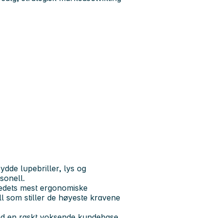
dde lupebriller, lys og
sonell.
kedets mest ergonomiske
l som stiller de høyeste kravene
ed en raskt voksende kundebase