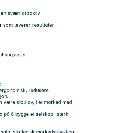
en svært attraktiv
r som leverer resultater
utningsveier
i.
 ergonomisk, redusere
jon.
 være stolt av, i et marked med
d på å bygge et selskap i sterk
salg, strategisk markedsutvikling