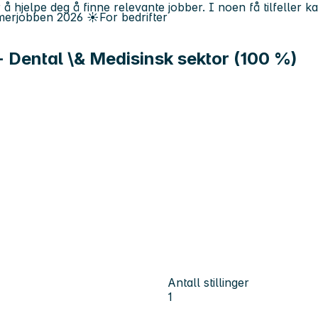
 å hjelpe deg å finne relevante jobber. I noen få tilfeller 
erjobben
2026
☀️
For bedrifter
- Dental \& Medisinsk sektor (100 %)
Antall stillinger
1