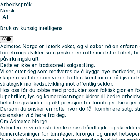
Arbeidsspråk
Norsk
AI
Bruk av kunstig intelligens
Admetec Norge er i sterk vekst, og vi søker nå en erfaren 
forretningsutvikler som ønsker en rolle med stor frihet, be
påvirkningskraft.
Dette er ikke en tradisjonell salgsstilling.
Vi ser etter deg som motiveres av å bygge nye markeder, u
skape resultater som varer. Rollen kombinerer rådgivende 
strategisk markedsutvikling mot offentlig sektor.
Hos oss får du jobbe med produkter som faktisk gjør en fo
lupebriller, lys og kameraløsninger bidrar til bedre arbeidss
belastningsskader og økt presisjon for tannleger, kirurger
Dersom du ønsker en rolle hvor du får kombinere salg, stra
da ønsker vi å høre fra deg.
Om Admetec Norge
Admetec er verdensledende innen håndlagde og skreddersy
kameraløsninger for tannleger, kirurger og annet helseper