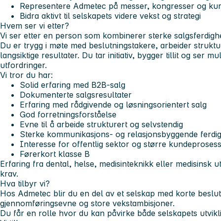
Representere Admetec på messer, kongresser og ku
Bidra aktivt til selskapets videre vekst og strategi
Hvem ser vi etter?
Vi ser etter en person som kombinerer sterke salgsferdighe
Du er trygg i møte med beslutningstakere, arbeider strukt
langsiktige resultater. Du tar initiativ, bygger tillit og ser m
utfordringer.
Vi tror du har:
Solid erfaring med B2B-salg
Dokumenterte salgsresultater
Erfaring med rådgivende og løsningsorientert salg
God forretningsforståelse
Evne til å arbeide strukturert og selvstendig
Sterke kommunikasjons- og relasjonsbyggende ferdi
Interesse for offentlig sektor og større kundeproses
Førerkort klasse B
Erfaring fra dental, helse, medisinteknikk eller medisinsk u
krav.
Hva tilbyr vi?
Hos Admetec blir du en del av et selskap med korte beslut
gjennomføringsevne og store vekstambisjoner.
Du får en rolle hvor du kan påvirke både selskapets utvikli