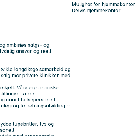
Mulighet for hjemmekontor
Delvis hjemmekontor
og ambisiøs salgs- og
tydelig ansvar og reell
tvikle langsiktige samarbeid og
salg mot private klinikker med
rskjell. Våre ergonomiske
tillinger, færre
 og annet helsepersonell.
tegi og forretningsutvikling --
dde lupebriller, lys og
sonell.