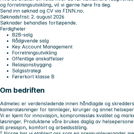
og forretningsutvikling, vil vi gjerne høre fra deg.
Send inn søknad og CV via FINN.no.
Søknadsfrist: 2. august 2026
Søknader behandles fortløpende.
Ferdigheter
B2B-salg
Rådgivende salg
Key Account Management
Forretningsutvikling
Offentlige anskaffelser
Relasjonsbygging
Salgsstrategi
Førerkort klasse B
Om bedriften
Admetec er verdensledende innen håndlagde og skreddersy
kameraløsninger for tannleger, kirurger og annet helseper
Vi er kjent for innovasjon, kompromissløs kvalitet og mar
løsninger. Produktene våre brukes daglig av helsepersonel
til presisjon, komfort og arbeidsstilling.
I Norge har vi etablert oss som en premiumleverandør m