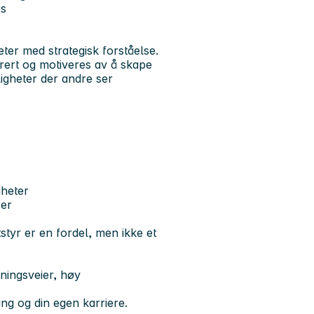
rs
ter med strategisk forståelse.
urert og motiveres av å skape
uligheter der andre ser
gheter
ser
tstyr er en fordel, men ikke et
ningsveier, høy
ng og din egen karriere.