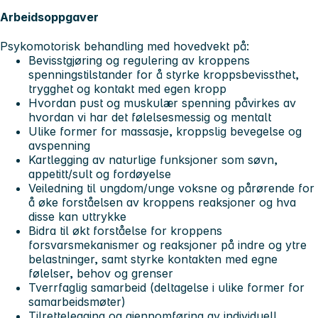
Arbeidsoppgaver
Psykomotorisk behandling med hovedvekt på:
Bevisstgjøring og regulering av kroppens
spenningstilstander for å styrke kroppsbevissthet,
trygghet og kontakt med egen kropp
Hvordan pust og muskulær spenning påvirkes av
hvordan vi har det følelsesmessig og mentalt
Ulike former for massasje, kroppslig bevegelse og
avspenning
Kartlegging av naturlige funksjoner som søvn,
appetitt/sult og fordøyelse
Veiledning til ungdom/unge voksne og pårørende for
å øke forståelsen av kroppens reaksjoner og hva
disse kan uttrykke
Bidra til økt forståelse for kroppens
forsvarsmekanismer og reaksjoner på indre og ytre
belastninger, samt styrke kontakten med egne
følelser, behov og grenser
Tverrfaglig samarbeid (deltagelse i ulike former for
samarbeidsmøter)
Tilrettelegging og gjennomføring av individuell