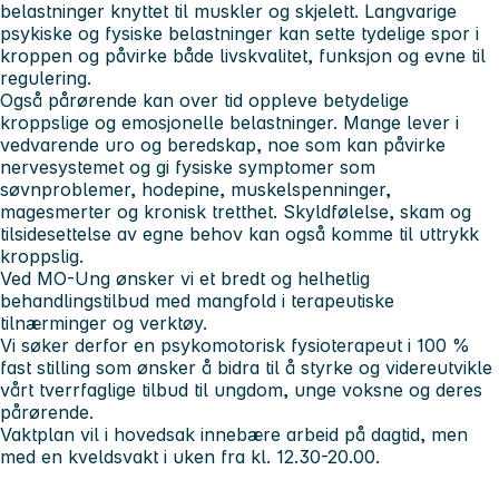
belastninger knyttet til muskler og skjelett. Langvarige
psykiske og fysiske belastninger kan sette tydelige spor i
kroppen og påvirke både livskvalitet, funksjon og evne til
regulering.
Også pårørende kan over tid oppleve betydelige
kroppslige og emosjonelle belastninger. Mange lever i
vedvarende uro og beredskap, noe som kan påvirke
nervesystemet og gi fysiske symptomer som
søvnproblemer, hodepine, muskelspenninger,
magesmerter og kronisk tretthet. Skyldfølelse, skam og
tilsidesettelse av egne behov kan også komme til uttrykk
kroppslig.
Ved MO-Ung ønsker vi et bredt og helhetlig
behandlingstilbud med mangfold i terapeutiske
tilnærminger og verktøy.
Vi søker derfor en psykomotorisk fysioterapeut i 100 %
fast stilling som ønsker å bidra til å styrke og videreutvikle
vårt tverrfaglige tilbud til ungdom, unge voksne og deres
pårørende.
Vaktplan vil i hovedsak innebære arbeid på dagtid, men
med en kveldsvakt i uken fra kl. 12.30-20.00.