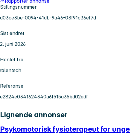
Rapporter annonse
Stillingsnummer
d03ce3be-0094-41db-9a46-03f91c36ef7d
Sist endret
2. juni 2026
Hentet fra
talentech
Referanse
e2824e0341624340a6f515a35bd02adf
Lignende annonser
Psykomotorisk fysioterapeut for unge