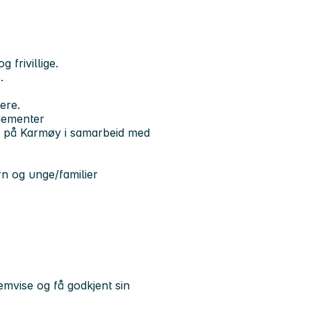
frivillige.
.
ere.
ngementer
eid på Karmøy i samarbeid med
arn og unge/familier
emvise og få godkjent sin