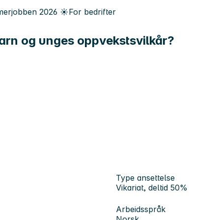
erjobben
2026
☀️
For bedrifter
 barn og unges oppvekstsvilkår?
Type ansettelse
Vikariat, deltid 50%
Arbeidsspråk
Norsk