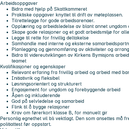
Arbeidsoppgaver
Bidra med hjelp på Skattkammeret
Praktiske oppgaver knyttet til drift av møteplassen.
Tilrettelegge for gode arbeidsarenaer.
Opplæring og arbeidsledelse av blant annet ungdom og 
Skape gode relasjoner og et godt arbeidsmiljø for alle
Legge til rette for frivillig deltakelse
Samhandle med interne og eksterne samarbeidspartn
Planlegging og gjennomføring av aktiviteter og arra
Bidra til videreutviklingen av Kirkens Bymisjons arb
teamet
Kvalifikasjoner og egenskaper
Relevant erfaring fra frivillig arbeid og arbeid med b
Initiativrik og fleksibel
Løsningsorientert og strukturert
Engasjement for ungdom og forebyggende arbeid
Åpen og inkluderende
God på selvledelse og samarbeid
Flink til å bygge relasjoner
Krav om førerkort klasse B, for manuelt gir
Personlig egnethet vil bli vektlagt. Den som ansettes må fr
politiattest før oppstart.