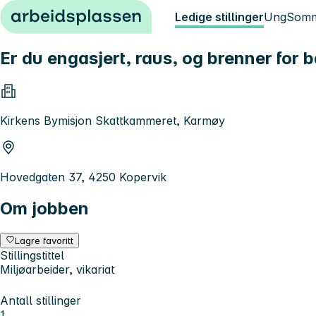
Hopp til innhold
Ledige stillinger
Ung
Somm
Er du engasjert, raus, og brenner for
Kirkens Bymisjon Skattkammeret, Karmøy
Hovedgaten 37, 4250 Kopervik
Om jobben
Lagre favoritt
Stillingstittel
Miljøarbeider, vikariat
Antall stillinger
1