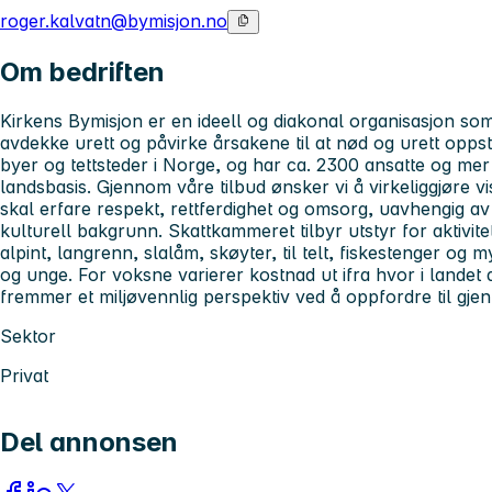
roger.kalvatn@bymisjon.no
Om bedriften
Kirkens Bymisjon er en ideell og diakonal organisasjon so
avdekke urett og påvirke årsakene til at nød og urett oppstå
byer og tettsteder i Norge, og har ca. 2300 ansatte og mer 
landsbasis. Gjennom våre tilbud ønsker vi å virkeliggjøre 
skal erfare respekt, rettferdighet og omsorg, uavhengig av l
kulturell bakgrunn. Skattkammeret tilbyr utstyr for aktivite
alpint, langrenn, slalåm, skøyter, til telt, fiskestenger og m
og unge. For voksne varierer kostnad ut ifra hvor i lande
fremmer et miljøvennlig perspektiv ved å oppfordre til gjen
Sektor
Privat
Del annonsen