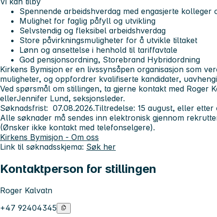
Vi kan tilby
Spennende arbeidshverdag med engasjerte kolleger og 
Mulighet for faglig påfyll og utvikling
Selvstendig og fleksibel arbeidshverdag
Store påvirkningsmuligheter for å utvikle tiltaket
Lønn og ansettelse i henhold til tariffavtale
God pensjonsordning, Storebrand Hybridordning
Kirkens Bymisjon er en livssynsåpen organisasjon som ver
muligheter, og oppfordrer kvalifiserte kandidater, uavhengi
Ved spørsmål om stillingen, ta gjerne kontakt med Roger K
ellerJennifer Lund, seksjonsleder.
Søknadsfrist: 07.08.2026.
Tiltredelse: 15 august, eller etter 
Alle søknader må sendes inn elektronisk gjennom rekrutte
(Ønsker ikke kontakt med telefonselgere).
Kirkens Bymisjon - Om oss
Link til søknadsskjema:
Søk her
Kontaktperson for stillingen
Roger Kalvatn
+47 92404345