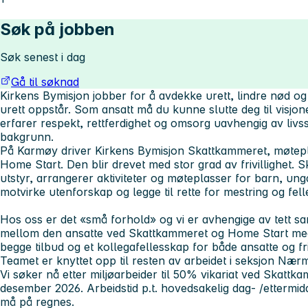
Søk på jobben
Søk senest i dag
Gå til søknad
Kirkens Bymisjon jobber for å avdekke urett, lindre nød og
urett oppstår. Som ansatt må du kunne slutte deg til visjo
erfarer respekt, rettferdighet og omsorg uavhengig av livssi
bakgrunn.
På Karmøy driver Kirkens Bymisjon Skattkammeret, møtep
Home Start. Den blir drevet med stor grad av frivillighet. 
utstyr, arrangerer aktiviteter og møteplasser for barn, un
motvirke utenforskap og legge til rette for mestring og fel
Hos oss er det «små forhold» og vi er avhengige av tett s
mellom den ansatte ved Skattkammeret og Home Start med sin
begge tilbud og et kollegafellesskap for både ansatte og friv
Teamet er knyttet opp til resten av arbeidet i seksjon Nærmi
Vi søker nå etter miljøarbeider til 50% vikariat ved Skatt
desember 2026.
Arbeidstid p.t. hovedsakelig dag- /etterm
må på regnes.