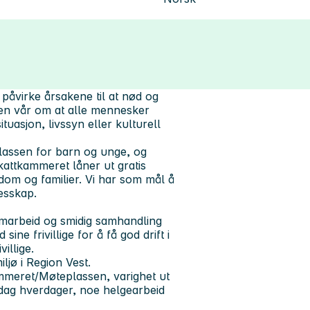
 påvirke årsakene til at nød og
nen vår om at alle mennesker
tuasjon, livssyn eller kulturell
lassen for barn og unge, og
Skattkammeret låner ut gratis
gdom og familier. Vi har som mål å
lesskap.
amarbeid og smidig samhandling
e frivillige for å få god drift i
illige.
ljø i Region Vest.
kammeret/Møteplassen, varighet ut
iddag hverdager, noe helgearbeid