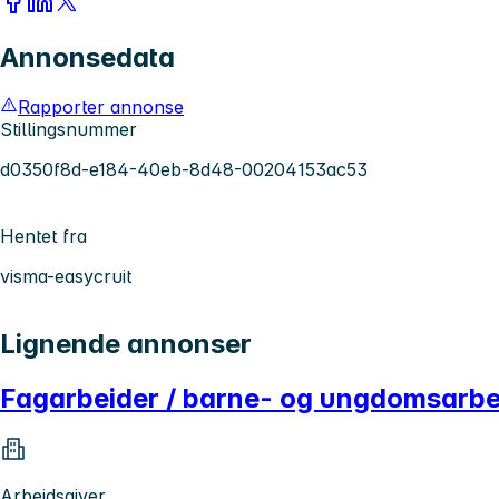
Annonsedata
Rapporter annonse
Stillingsnummer
d0350f8d-e184-40eb-8d48-00204153ac53
Hentet fra
visma-easycruit
Lignende annonser
Fagarbeider / barne- og ungdomsarbe
Arbeidsgiver