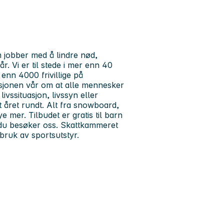
m jobber med å lindre nød,
r. Vi er til stede i mer enn 40
enn 4000 frivillige på
visjonen vår om at alle mennesker
ivssituasjon, livssyn eller
t året rundt. Alt fra snowboard,
ye mer. Tilbudet er gratis til barn
t du besøker oss. Skattkammeret
bruk av sportsutstyr.