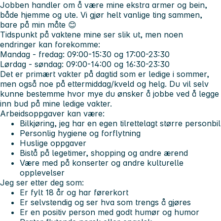
Jobben handler om å være mine ekstra armer og bein,
både hjemme og ute. Vi gjør helt vanlige ting sammen,
bare på min måte 😊
Tidspunkt på vaktene mine ser slik ut, men noen
endringer kan forekomme:
Mandag - fredag: 09:00-15:30 og 17:00-23:30
Lørdag - søndag: 09:00-14:00 og 16:30-23:30
Det er primært vakter på dagtid som er ledige i sommer,
men også noe på ettermiddag/kveld og helg. Du vil selv
kunne bestemme hvor mye du ønsker å jobbe ved å legge
inn bud på mine ledige vakter.
Arbeidsoppgaver kan være:
Bilkjøring, jeg har en egen tilrettelagt større personbil
Personlig hygiene og forflytning
Huslige oppgaver
Bistå på legetimer, shopping og andre ærend
Være med på konserter og andre kulturelle
opplevelser
Jeg ser etter deg som:
Er fylt 18 år og har førerkort
Er selvstendig og ser hva som trengs å gjøres
Er en positiv person med godt humør og humor