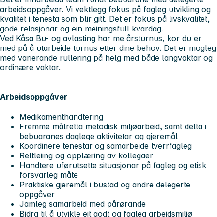
arbeidsoppgåver. Vi vektlegg fokus på fagleg utvikling og
kvalitet i tenesta som blir gitt. Det er fokus på livskvalitet,
gode relasjonar og ein meiningsfull kvardag.
Ved Kåsa Bu- og avlasting har me årsturnus, kor du er
med på å utarbeide turnus etter dine behov. Det er mogleg
med varierande rullering på helg med både langvaktar og
ordinære vaktar.
Arbeidsoppgåver
Medikamenthandtering
Fremme målretta metodisk miljøarbeid, samt delta i
bebuaranes daglege aktivitetar og gjeremål
Koordinere tenestar og samarbeide tverrfagleg
Rettleiing og opplæring av kollegaer
Handtere uførutsette situasjonar på fagleg og etisk
forsvarleg måte
Praktiske gjeremål i bustad og andre delegerte
oppgåver
Jamleg samarbeid med pårørande
Bidra til å utvikle eit godt og fagleg arbeidsmiljø