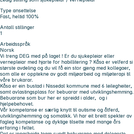
Type ansettelse
Fast, heltid 100%
Antall stillinger
1
Arbeidsspråk
Norsk
Vi treng DEG med på laget ! Er du sjukepleiar eller
vernepleiar med hjarte for habillitering ? Kåsa er velferd si
største avdeling og du vil få ein stor gjeng med kollegaer,
som alle er opptekne av godt miljøarbeid og miljøterapi til
våre brukarar.
Kåsa er ein bustad i Nissedal kommune med 6 leilegheiter,
samt avlastingsplass for bebuarar med utviklingshemming.
Bebuarane som bur her er spreidd i alder, og i
hjelpebehovet.
Vår kompetanse er særlig knytt til autisme og åtferd,
utviklingshemming og somatikk. Vi har eit breitt spekter av
fagleg kompetanse og dyktige tilsette med mange års
erfaring i feltet.
Det er innarbeida team rundt bebuarane med delegerte