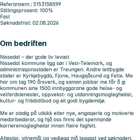
Referansenr.: 5153158599
Stillingsprosent: 100%
Fast
Søknadsfrist: 02.08.2026
Om bedriften
Nissedal – der gode liv levast
Nissedal kommune ligg sør i Vest-Telemark, og
administrasjonsstaden er Treungen. Andre tettbygde
stader er Kyrkjebygda, Fjone, Haugsjåsund og Felle. Me
har om lag 190 årsverk, og saman jobbar me får å gi
kommunen sine 1500 innbyggarane gode helse- og
velferdstenester, oppvekst- og utdanningsmoglegheitar,
kultur- og fritidstilbod og eit godt bygdemiljø.
Me er stadig på utkikk etter nye, engasjerte og motiverte
medarbeidarar, og hjå oss finns det spennande
karrieremoglegheitar innan fleire fagfelt.
Attestar, vitnemål og vedlegg må leggast ved søknaden.