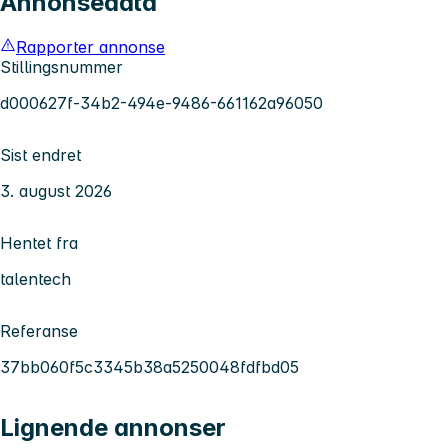
Annonsedata
Rapporter annonse
Stillingsnummer
d000627f-34b2-494e-9486-661162a96050
Sist endret
3. august 2026
Hentet fra
talentech
Referanse
37bb060f5c3345b38a5250048fdfbd05
Lignende annonser