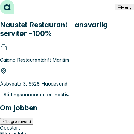
Hopp til innhold
Meny
Naustet Restaurant - ansvarlig
servitør -100%
Caiano Restaurantdrift Maritim
Åsbygata 3, 5528 Haugesund
Stillingsannonsen er inaktiv.
Om jobben
Lagre favoritt
Oppstart
Etter avtale