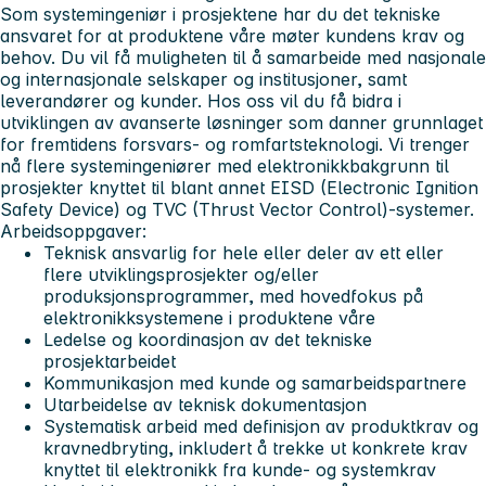
Som systemingeniør i prosjektene har du det tekniske
ansvaret for at produktene våre møter kundens krav og
behov. Du vil få muligheten til å samarbeide med nasjonale
og internasjonale selskaper og institusjoner, samt
leverandører og kunder. Hos oss vil du få bidra i
utviklingen av avanserte løsninger som danner grunnlaget
for fremtidens forsvars- og romfartsteknologi. Vi trenger
nå flere systemingeniører med elektronikkbakgrunn til
prosjekter knyttet til blant annet EISD (Electronic Ignition
Safety Device) og TVC (Thrust Vector Control)-systemer.
Arbeidsoppgaver:
Teknisk ansvarlig for hele eller deler av ett eller
flere utviklingsprosjekter og/eller
produksjonsprogrammer, med hovedfokus på
elektronikksystemene i produktene våre
Ledelse og koordinasjon av det tekniske
prosjektarbeidet
Kommunikasjon med kunde og samarbeidspartnere
Utarbeidelse av teknisk dokumentasjon
Systematisk arbeid med definisjon av produktkrav og
kravnedbryting, inkludert å trekke ut konkrete krav
knyttet til elektronikk fra kunde- og systemkrav