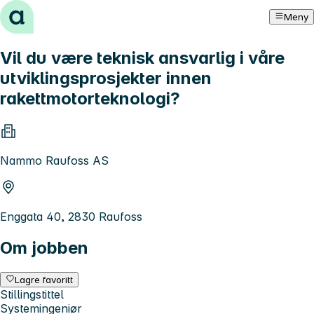
Hopp til innhold
Meny
Vil du være teknisk ansvarlig i våre
utviklingsprosjekter innen
rakettmotorteknologi?
Nammo Raufoss AS
Enggata 40, 2830 Raufoss
Om jobben
Lagre favoritt
Stillingstittel
Systemingeniør