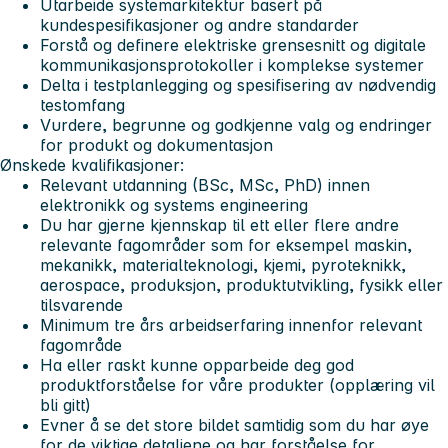
Utarbeide systemarkitektur basert på
kundespesifikasjoner og andre standarder
Forstå og definere elektriske grensesnitt og digitale
kommunikasjonsprotokoller i komplekse systemer
Delta i testplanlegging og spesifisering av nødvendig
testomfang
Vurdere, begrunne og godkjenne valg og endringer
for produkt og dokumentasjon
Ønskede kvalifikasjoner:
Relevant utdanning (BSc, MSc, PhD) innen
elektronikk og systems engineering
Du har gjerne kjennskap til ett eller flere andre
relevante fagområder som for eksempel maskin,
mekanikk, materialteknologi, kjemi, pyroteknikk,
aerospace, produksjon, produktutvikling, fysikk eller
tilsvarende
Minimum tre års arbeidserfaring innenfor relevant
fagområde
Ha eller raskt kunne opparbeide deg god
produktforståelse for våre produkter (opplæring vil
bli gitt)
Evner å se det store bildet samtidig som du har øye
for de viktige detaljene og har forståelse for