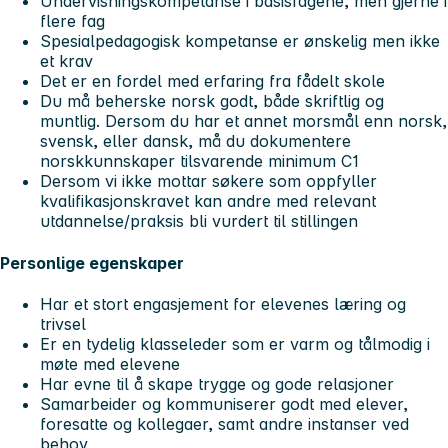
Undervisningskompetanse i basisfagene, men gjerne i
flere fag
Spesialpedagogisk kompetanse er ønskelig men ikke
et krav
Det er en fordel med erfaring fra fådelt skole
Du må beherske norsk godt, både skriftlig og
muntlig. Dersom du har et annet morsmål enn norsk,
svensk, eller dansk, må du dokumentere
norskkunnskaper tilsvarende minimum C1
Dersom vi ikke mottar søkere som oppfyller
kvalifikasjonskravet kan andre med relevant
utdannelse/praksis bli vurdert til stillingen
Personlige egenskaper
Har et stort engasjement for elevenes læring og
trivsel
Er en tydelig klasseleder som er varm og tålmodig i
møte med elevene
Har evne til å skape trygge og gode relasjoner
Samarbeider og kommuniserer godt med elever,
foresatte og kollegaer, samt andre instanser ved
behov