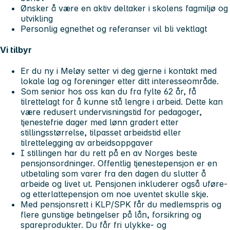
Ønsker å være en aktiv deltaker i skolens fagmiljø og
utvikling
Personlig egnethet og referanser vil bli vektlagt
Vi tilbyr
Er du ny i Meløy setter vi deg gjerne i kontakt med
lokale lag og foreninger etter ditt interesseområde.
Som senior hos oss kan du fra fylte 62 år, få
tilrettelagt for å kunne stå lengre i arbeid. Dette kan
være redusert undervisningstid for pedagoger,
tjenestefrie dager med lønn gradert etter
stillingsstørrelse, tilpasset arbeidstid eller
tilrettelegging av arbeidsoppgaver
I stillingen har du rett på en av Norges beste
pensjonsordninger. Offentlig tjenestepensjon er en
utbetaling som varer fra den dagen du slutter å
arbeide og livet ut. Pensjonen inkluderer også uføre-
og etterlattepensjon om noe uventet skulle skje.
Med pensjonsrett i KLP/SPK får du medlemspris og
flere gunstige betingelser på lån, forsikring og
spareprodukter. Du får fri ulykke- og