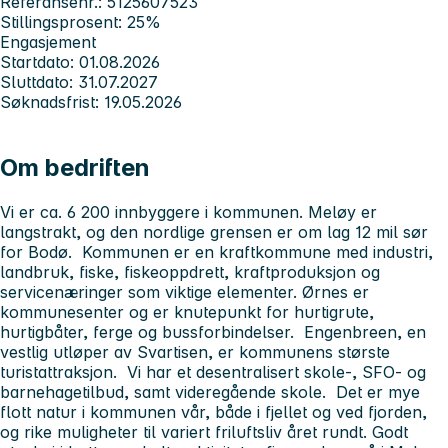
Referansenr.: 5125607523
Stillingsprosent: 25%
Engasjement
Startdato: 01.08.2026
Sluttdato: 31.07.2027
Søknadsfrist: 19.05.2026
Om bedriften
Vi er ca. 6 200 innbyggere i kommunen. Meløy er
langstrakt, og den nordlige grensen er om lag 12 mil sør
for Bodø. Kommunen er en kraftkommune med industri,
landbruk, fiske, fiskeoppdrett, kraftproduksjon og
servicenæringer som viktige elementer. Ørnes er
kommunesenter og er knutepunkt for hurtigrute,
hurtigbåter, ferge og bussforbindelser. Engenbreen, en
vestlig utløper av Svartisen, er kommunens største
turistattraksjon. Vi har et desentralisert skole-, SFO- og
barnehagetilbud, samt videregående skole. Det er mye
flott natur i kommunen vår, både i fjellet og ved fjorden,
og rike muligheter til variert friluftsliv året rundt. Godt