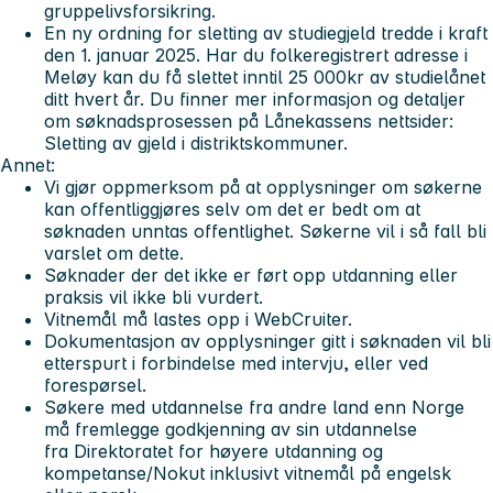
gruppelivsforsikring.
En ny ordning for sletting av studiegjeld tredde i kraft
den 1. januar 2025. Har du folkeregistrert adresse i
Meløy kan du få slettet inntil 25 000kr av studielånet
ditt hvert år. Du finner mer informasjon og detaljer
om søknadsprosessen på Lånekassens nettsider:
Sletting av gjeld i distriktskommuner.
Annet:
Vi gjør oppmerksom på at opplysninger om søkerne
kan offentliggjøres selv om det er bedt om at
søknaden unntas offentlighet. Søkerne vil i så fall bli
varslet om dette.
Søknader der det ikke er ført opp utdanning eller
praksis vil ikke bli vurdert.
Vitnemål må lastes opp i WebCruiter.
Dokumentasjon av opplysninger gitt i søknaden vil bli
etterspurt i forbindelse med intervju, eller ved
forespørsel.
Søkere med utdannelse fra andre land enn Norge
må fremlegge godkjenning av sin utdannelse
fra Direktoratet for høyere utdanning og
kompetanse/Nokut inklusivt vitnemål på engelsk