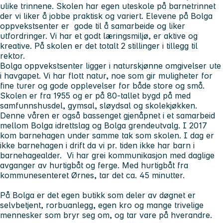
ulike trinnene. Skolen har egen uteskole på barnetrinnet
der vi liker å jobbe praktisk og variert. Elevene på Bolga
oppvekstsenter er gode til å samarbeide og liker
utfordringer. Vi har et godt læringsmiljø, er aktive og
kreative. På skolen er det totalt 2 stillinger i tillegg til
rektor.
Bolga oppvekstsenter ligger i naturskjønne omgivelser ute
i havgapet. Vi har flott natur, noe som gir muligheter for
fine turer og gode opplevelser for både store og små.
Skolen er fra 1955 og er på 80-tallet bygd på med
samfunnshusdel, gymsal, sløydsal og skolekjøkken.
Denne våren er også bassenget gjenåpnet i et samarbeid
mellom Bolga idrettslag og Bolga grendeutvalg. I 2017
kom barnehagen under samme tak som skolen. I dag er
ikke barnehagen i drift da vi pr. tiden ikke har barn i
barnehagealder. Vi har grei kommunikasjon med daglige
avganger av hurtigbåt og ferge. Med hurtigbåt fra
kommunesenteret Ørnes, tar det ca. 45 minutter.
På Bolga er det egen butikk som deler av døgnet er
selvbetjent, rorbuanlegg, egen kro og mange trivelige
mennesker som bryr seg om, og tar vare på hverandre.