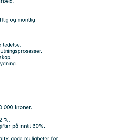
rbeid.
tlig og muntlig
 ledelse.
lutningsprosesser.
skap.
ydning.
0 000 kroner.
2 %.
fter på inntil 80%.
alt»: gode muligheter for