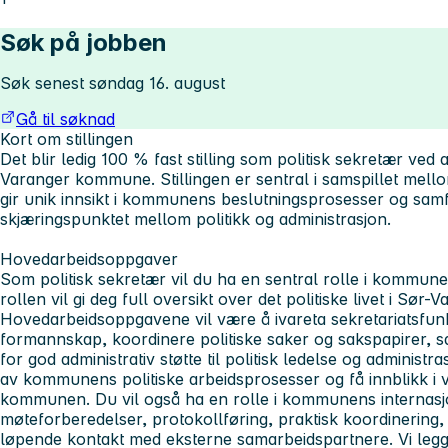
Søk på jobben
Søk senest søndag 16. august
Gå til søknad
Kort om stillingen
Det blir ledig 100 % fast stilling som politisk sekretær ved
Varanger kommune. Stillingen er sentral i samspillet mello
gir unik innsikt i kommunens beslutningsprosesser og samfu
skjæringspunktet mellom politikk og administrasjon.
Hovedarbeidsoppgaver
Som politisk sekretær vil du ha en sentral rolle i kommun
rollen vil gi deg full oversikt over det politiske livet i Sø
Hovedarbeidsoppgavene vil være å ivareta sekretariatsfu
formannskap, koordinere politiske saker og sakspapirer, 
for god administrativ støtte til politisk ledelse og administras
av kommunens politiske arbeidsprosesser og få innblikk i v
kommunen. Du vil også ha en rolle i kommunens internasj
møteforberedelser, protokollføring, praktisk koordinering,
løpende kontakt med eksterne samarbeidspartnere. Vi legg