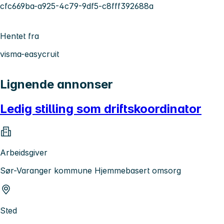
cfc669ba-a925-4c79-9df5-c8fff392688a
Hentet fra
visma-easycruit
Lignende annonser
Ledig stilling som driftskoordinator
Arbeidsgiver
Sør-Varanger kommune Hjemmebasert omsorg
Sted