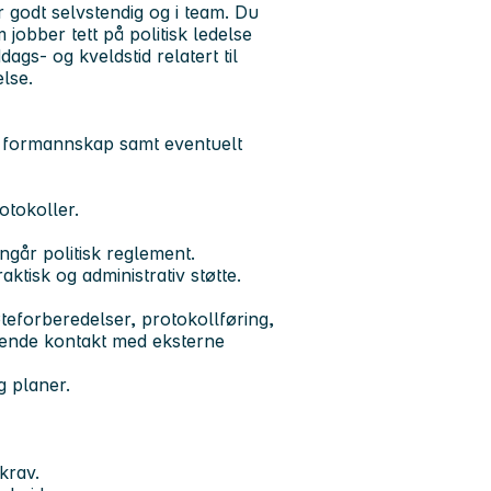
r godt selvstendig og i team. Du
 jobber tett på politisk ledelse
ags- og kveldstid relatert til
else.
g formannskap samt eventuelt
otokoller.
ngår politisk reglement.
aktisk og administrativ støtte.
eforberedelser, protokollføring,
øpende kontakt med eksterne
g planer.
krav.