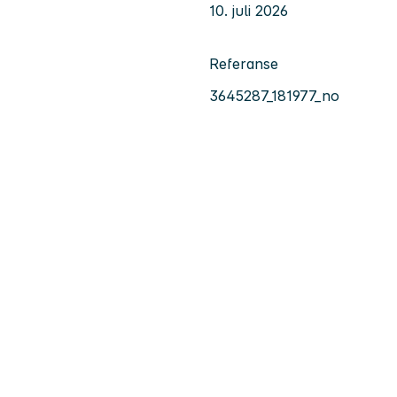
10. juli 2026
Referanse
3645287_181977_no