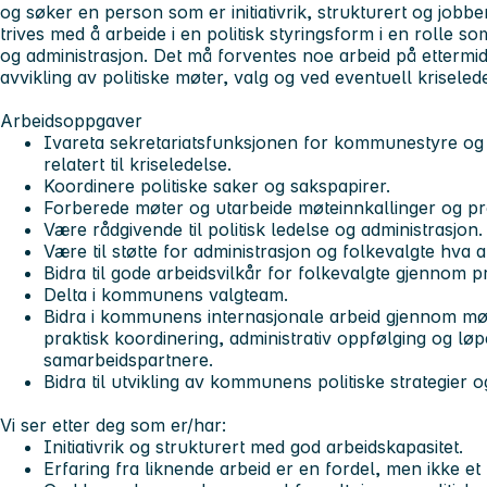
og søker en person som er initiativrik, strukturert og jobbe
trives med å arbeide i en politisk styringsform i en rolle som
og administrasjon. Det må forventes noe arbeid på ettermidd
avvikling av politiske møter, valg og ved eventuell kriseled
Arbeidsoppgaver
Ivareta sekretariatsfunksjonen for kommunestyre o
relatert til kriseledelse.
Koordinere politiske saker og sakspapirer.
Forberede møter og utarbeide møteinnkallinger og pr
Være rådgivende til politisk ledelse og administrasjon.
Være til støtte for administrasjon og folkevalgte hva a
Bidra til gode arbeidsvilkår for folkevalgte gjennom pr
Delta i kommunens valgteam.
Bidra i kommunens internasjonale arbeid gjennom møt
praktisk koordinering, administrativ oppfølging og l
samarbeidspartnere.
Bidra til utvikling av kommunens politiske strategier o
Vi ser etter deg som er/har:
Initiativrik og strukturert med god arbeidskapasitet.
Erfaring fra liknende arbeid er en fordel, men ikke et 