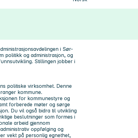
 administrasjonsavdelingen i Sør-
m politikk og administrasjon, og
nnsutvikling. Stillingen jobber i
ens politiske virksomhet. Denne
r-Varanger kommune.
nksjonen for kommunestyre og
samt forberede møter og sørge
jon. Du vil også bidra til utvikling
iktige beslutninger som formes i
onale arbeid gjennom
 administrativ oppfølging og
er vekt på personlig egnethet,