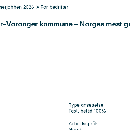
erjobben
2026
☀️
For bedrifter
i Sør-Varanger kommune – Norges mest 
Type ansettelse
Fast, heltid 100%
Arbeidsspråk
Norsk