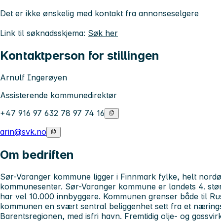
Det er ikke ønskelig med kontakt fra annonseselgere
Link til søknadsskjema:
Søk her
Kontaktperson for stillingen
Arnulf Ingerøyen
Assisterende kommunedirektør
+47 916 97 632 78 97 74 16
arin@svk.no
Om bedriften
Sør-Varanger kommune ligger i Finnmark fylke, helt nord
kommunesenter. Sør-Varanger kommune er landets 4. stør
har vel 10.000 innbyggere. Kommunen grenser både til Rus
kommunen en svært sentral beliggenhet sett fra et næring
Barentsregionen, med isfri havn. Fremtidig olje- og gassvir