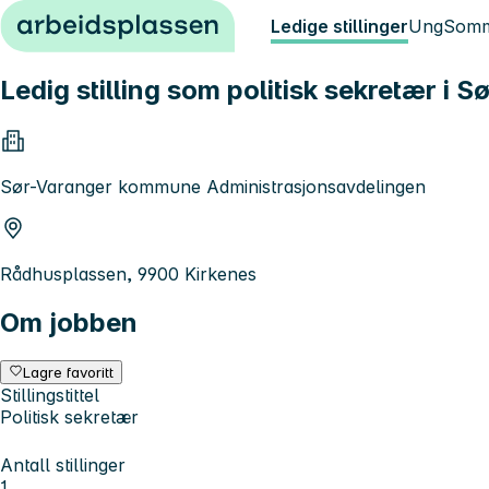
Hopp til innhold
Ledige stillinger
Ung
Somm
Ledig stilling som politisk sekretær 
Sør-Varanger kommune Administrasjonsavdelingen
Rådhusplassen, 9900 Kirkenes
Om jobben
Lagre favoritt
Stillingstittel
Politisk sekretær
Antall stillinger
1