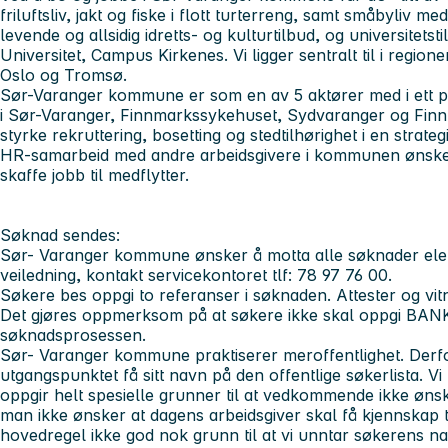
friluftsliv, jakt og fiske i flott turterreng, samt småbyliv me
levende og allsidig idretts- og kulturtilbud, og universitet
Universitet, Campus Kirkenes. Vi ligger sentralt til i region
Oslo og Tromsø.
Sør-Varanger kommune er som en av 5 aktører med i ett 
i Sør-Varanger, Finnmarkssykehuset, Sydvaranger og Finnma
styrke rekruttering, bosetting og stedtilhørighet i en strate
HR-samarbeid med andre arbeidsgivere i kommunen ønsker
skaffe jobb til medflytter.
Søknad sendes:
Sør- Varanger kommune ønsker å motta alle søknader elek
veiledning, kontakt servicekontoret tlf: 78 97 76 00.
Søkere bes oppgi to referanser i søknaden. Attester og vit
Det gjøres oppmerksom på at søkere ikke skal oppgi BANK
søknadsprosessen.
Sør- Varanger kommune praktiserer meroffentlighet. Derfor
utgangspunktet få sitt navn på den offentlige søkerlista. 
oppgir helt spesielle grunner til at vedkommende ikke ønsker
man ikke ønsker at dagens arbeidsgiver skal få kjennskap t
hovedregel ikke god nok grunn til at vi unntar søkerens nav