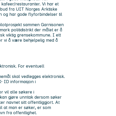
d kafeer/restauranter. Vi har et
stilbud fra UIT Norges Arktiske
en og har gode flyforbindelser til
pilotprosjekt sammen Garnisonen
rk politidistrikt der målet er å
gisk viktig grensekommune. I ett
 vi å være behjelpelig med å
tronisk. For eventuell
nemål skal vedlegges elektronisk.
- ID informasjon i
 vil alle søkere i
Vi kan gjøre unntak dersom søker
 navnet sitt offentliggjort. At
il at man er søker, er som
n fra offentlighet.