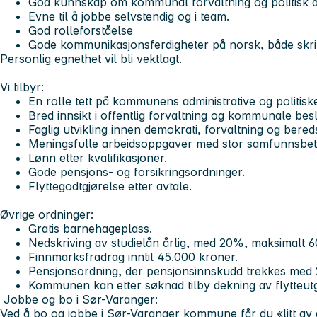
God kunnskap om kommunal forvaltning og politisk a
Evne til å jobbe selvstendig og i team.
God rolleforståelse
Gode kommunikasjonsferdigheter på norsk, både skrif
Personlig egnethet vil bli vektlagt.
Vi tilbyr:
En rolle tett på kommunens administrative og politiske
Bred innsikt i offentlig forvaltning og kommunale bes
Faglig utvikling innen demokrati, forvaltning og bered
Meningsfulle arbeidsoppgaver med stor samfunnsbet
Lønn etter kvalifikasjoner.
Gode pensjons- og forsikringsordninger.
Flyttegodtgjørelse etter avtale.
Øvrige ordninger:
Gratis barnehageplass.
Nedskriving av studielån årlig, med 20%, maksimalt 6
Finnmarksfradrag inntil 45.000 kroner.
Pensjonsordning, der pensjonsinnskudd trekkes med 
Kommunen kan etter søknad tilby dekning av flytteutgi
Jobbe og bo i Sør-Varanger:
Ved å bo og jobbe i Sør-Varanger kommune får du «litt av 