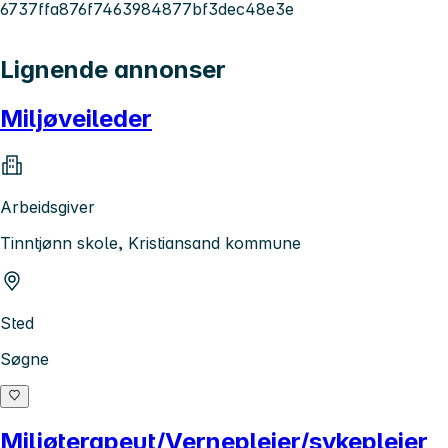
6737ffa876f7463984877bf3dec48e3e
Lignende annonser
Miljøveileder
Arbeidsgiver
Tinntjønn skole, Kristiansand kommune
Sted
Søgne
Miljøterapeut/Vernepleier/sykepleier