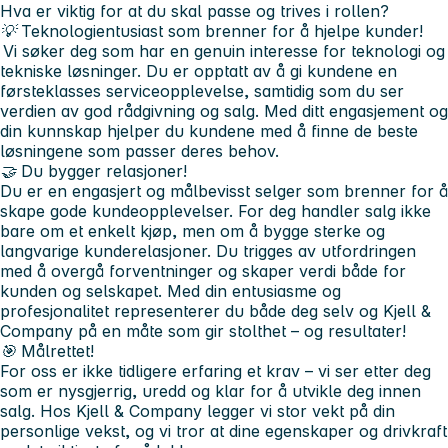
Hva er viktig for at du skal passe og trives i rollen?
💡 Teknologientusiast som brenner for å hjelpe kunder!
Vi søker deg som har en genuin interesse for teknologi og
tekniske løsninger. Du er opptatt av å gi kundene en
førsteklasses serviceopplevelse, samtidig som du ser
verdien av god rådgivning og salg. Med ditt engasjement og
din kunnskap hjelper du kundene med å finne de beste
løsningene som passer deres behov.
🤝 Du bygger relasjoner!
Du er en engasjert og målbevisst selger som brenner for å
skape gode kundeopplevelser. For deg handler salg ikke
bare om et enkelt kjøp, men om å bygge sterke og
langvarige kunderelasjoner. Du trigges av utfordringen
med å overgå forventninger og skaper verdi både for
kunden og selskapet. Med din entusiasme og
profesjonalitet representerer du både deg selv og Kjell &
Company på en måte som gir stolthet – og resultater!
🎯 Målrettet!
For oss er ikke tidligere erfaring et krav – vi ser etter deg
som er nysgjerrig, uredd og klar for å utvikle deg innen
salg. Hos Kjell & Company legger vi stor vekt på din
personlige vekst, og vi tror at dine egenskaper og drivkraft