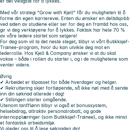
er det viktigste for å lykkes.
Med vår strategi
"Grow with Kjell"
får du muligheten til å
forme din egen karrierevei. Enten du ønsker en deltidsjobb
ved siden av studiene eller ser for deg en framtid hos oss,
gir vi deg verktøyene for å lykkes. Faktisk har hele 70 %
av våre ledere startet som selgere!
For deg som vil ta det neste steget, tilbyr vi vårt
Butikksjef-
Trainee-program
, hvor du kan utvikle deg mot en
lederrolle. Hos Kjell & Company ønsker vi at du skal
vokse – både i rollen du starter i, og i de mulighetene som
venter videre.
Øvrig
✔ Arbeidet er tilpasset for både hverdager og helger.
✔ Rekruttering skjer fortløpende, så ikke nøl med å sende
inn din søknad allerede i dag!
✔ Stillingen starter omgående.
Utenom tarifflønn tilbyr vi også et bonussystem,
helsebidrag, attraktiv personalrabatt, og gode
internopplæringer (som Butikksjef-Trainee), og ikke minst
et fantastisk arbeidsmiljø.
Vi gleder oss til å lese søknaden din!