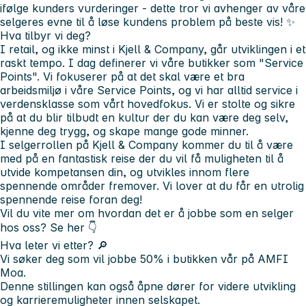
ifølge kunders vurderinger - dette tror vi avhenger av våre
selgeres evne til å løse kundens problem på beste vis! ✨
Hva tilbyr vi deg?
I retail, og ikke minst i Kjell & Company, går utviklingen i et
raskt tempo. I dag definerer vi våre butikker som "Service
Points". Vi fokuserer på at det skal være et bra
arbeidsmiljø i våre Service Points, og vi har alltid service i
verdensklasse som vårt hovedfokus. Vi er stolte og sikre
på at du blir tilbudt en kultur der du kan være deg selv,
kjenne deg trygg, og skape mange gode minner.
I selgerrollen på Kjell & Company kommer du til å være
med på en fantastisk reise der du vil få muligheten til å
utvide kompetansen din, og utvikles innom flere
spennende områder fremover. Vi lover at du får en utrolig
spennende reise foran deg!
Vil du vite mer om hvordan det er å jobbe som en selger
hos oss? Se her 👇
Hva leter vi etter? 🔎
Vi søker deg som vil jobbe
50% i butikken vår på AMFI
Moa
.
Denne stillingen kan også åpne dører for videre utvikling
og karrieremuligheter innen selskapet.