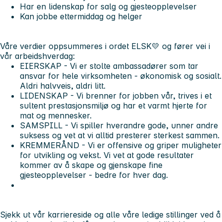
Har en lidenskap for salg og gjesteopplevelser
Kan jobbe ettermiddag og helger
Våre verdier oppsummeres i ordet
ELSK💛
og fører vei i
vår arbeidshverdag:
E
IERSKAP - Vi er stolte ambassadører som tar
ansvar for hele virksomheten - økonomisk og sosialt.
Aldri halvveis, aldri litt.
L
IDENSKAP - Vi brenner for jobben vår, trives i et
sultent prestasjonsmiljø og har et varmt hjerte for
mat og mennesker.
S
AMSPILL - Vi spiller hverandre gode, unner andre
suksess og vet at vi alltid presterer sterkest sammen.
K
REMMERÅND - Vi er offensive og griper muligheter
for utvikling og vekst. Vi vet at gode resultater
kommer av å skape og gjenskape fine
gjesteopplevelser - bedre for hver dag.
Sjekk ut vår
karriereside
og alle våre
ledige stillinger
ved å