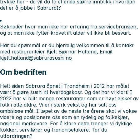
trykke
her
- da vil du få et enda større innblikk i hvordan
det er å jobbe i Sabrura🥢
Søknader hvor man ikke har erfaring fra servicebransjen,
og at man ikke fyller kravet ift alder vil ikke bli besvart.
Har du spørsmål er du hjertelig velkommen til å kontakt
med restauranteier Kjell Bjørnar Hatland, Email
kjell.hatland@sabrurasushi.no
Om bedriften
Helt siden Sabrura åpnet i Trondheim i 2012 har målet
vært å gjøre sushi til hverdagskost. Og det har vi klart! I
2022 har vi blitt mange restauranter som er høyt elsket av
folk i alle aldre. Vi er i sterk vekst og har satt oss
ambisiøse mål. I løpet av de neste tre årene skal vi vokse
videre og posisjonere oss som en tydelig og folkekjær,
nasjonal merkevare. For å klare dette trenger vi dyktige
kokker, servitører og franchisetakere. Tar du
utfordringen?