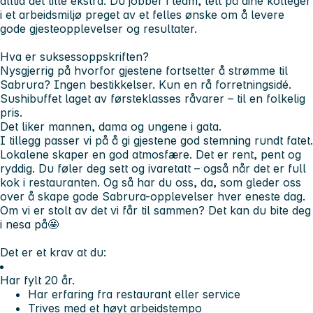
alltid det lille ekstra. Du jobber i team, tett på dine kolleger
i et arbeidsmiljø preget av et felles ønske om å levere
gode gjesteopplevelser og resultater.
Hva er suksessoppskriften?
Nysgjerrig på hvorfor gjestene fortsetter å strømme til
Sabrura? Ingen bestikkelser. Kun en rå forretningsidé.
Sushibuffet laget av førsteklasses råvarer
– til en folkelig
pris.
Det liker mannen, dama og ungene i gata.
I tillegg passer vi på å gi gjestene god stemning rundt fatet.
Lokalene skaper en god atmosfære. Det er rent, pent og
ryddig. Du føler deg sett og ivaretatt – også når det er full
kok i restauranten. Og så har du oss, da, som gleder oss
over å skape gode Sabrura-opplevelser hver eneste dag.
Om vi er stolt av det vi får til sammen? Det kan du bite deg
i nesa på🤩
Det er et
krav
at du:
Har fylt 20 år.
Har erfaring fra restaurant eller service
Trives med et høyt arbeidstempo