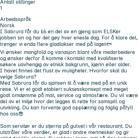
Antall stillinger
1
Arbeidsspråk
Norsk
I Sabrura får du bli en del av en gjeng som ELSKer
jobben sin og har det gøy hver eneste dag. For å klare det,
trenger vi enda flere gladlakser med på laget🐟
Vi ønsker mangfold og variasjon blant våre medarbeidere
og ønsker derfor å komme i kontakt med kvalifiserte
søkere uavhengig av etnisk bakgrunn, kjønn eller alder.
I havet finnes det flust av muligheter. Hvorfor skal du
velge Sabrura?
Med Sabrura får du sjansen til å være med på en unik
reise. Vi er et godt etablert suksesskonsept med meget
godt omdømme på mat, service og atmosfære. Du vil være
del av et miljø hvor det legges til rette for
samspill
og
utvikling. Du kan forvente god opplæring og faglig påfyll
hos oss😎
Som servitør er du
stjerna
på gulvet i vår restaurant. Du
utstråler våre verdier, er glad i andre mennesker og gir