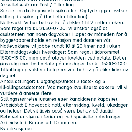
Ansettelsesform: Fast / Tilkalling
Si noe om din kapasitet i søknaden. Og tydeliggjør hvilken
stilling du søker på (fast eller tilkalling).
Nattevakt: Vi har behov for å dekke 1 til 2 netter i uken.
Som regel fra kl. 21.30-07.30. Vi ønsker også at
assistenten har noen dagvakter i løpet av måneden for å
bygge/opprettholde en relasjon med datteren vår.
Nattevaktene vil jobbe rundt 10 til 20 timer natt i uken.
Ettermiddagsvakt i hverdager: Som regel i tidsrommet
15:00-19:00, men også utover kvelden ved avtale. Det er
ønskelig med fast avtale på mandager fra kl. 15:00-21:00.
Tilkalling og vakter i helgene: ved behov på ulike tider av
døgnet.
Antall stillinger: I utgangspunktet 2 faste- og 3
tilkallingsassistenter. Ved mange kvalifiserte søkere, vil vi
vurdere å ansette flere.
Stillingsstørrelse justeres etter kandidatens kapasitet.
Arbeidstid: I hovedsak natt, ettermiddag, kveld, ukedager
og helger. Det vil tidvis også være behov på dagtid.
Behovet er større i ferier og ved spesielle anledninger.
Arbeidssted: Konnerud, Drammen.
Kvalifikasjoner: