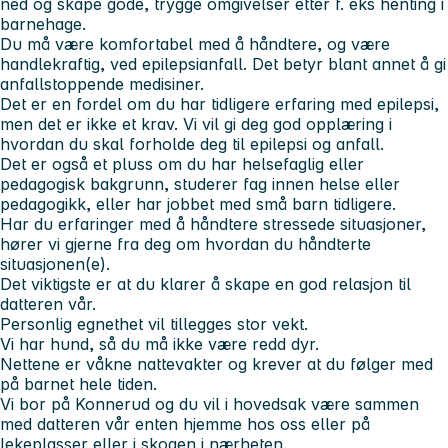
ned og skape gode, trygge omgivelser etter f. eks henting i
barnehage.
Du må være komfortabel med å håndtere, og være
handlekraftig, ved epilepsianfall. Det betyr blant annet å gi
anfallstoppende medisiner.
Det er en fordel om du har tidligere erfaring med epilepsi,
men det er ikke et krav. Vi vil gi deg god opplæring i
hvordan du skal forholde deg til epilepsi og anfall.
Det er også et pluss om du har helsefaglig eller
pedagogisk bakgrunn, studerer fag innen helse eller
pedagogikk, eller har jobbet med små barn tidligere.
Har du erfaringer med å håndtere stressede situasjoner,
hører vi gjerne fra deg om hvordan du håndterte
situasjonen(e).
Det viktigste er at du klarer å skape en god relasjon til
datteren vår.
Personlig egnethet vil tillegges stor vekt.
Vi har hund, så du må ikke være redd dyr.
Nettene er våkne nattevakter og krever at du følger med
på barnet hele tiden.
Vi bor på Konnerud og du vil i hovedsak være sammen
med datteren vår enten hjemme hos oss eller på
lekeplasser eller i skogen i nærheten.