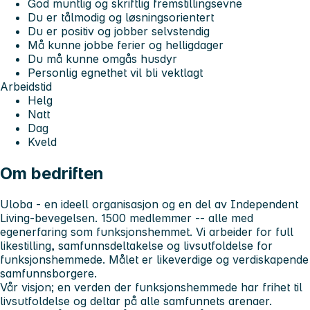
God muntlig og skriftlig fremstillingsevne
Du er tålmodig og løsningsorientert
Du er positiv og jobber selvstendig
Må kunne jobbe ferier og helligdager
Du må kunne omgås husdyr
Personlig egnethet vil bli vektlagt
Arbeidstid
Helg
Natt
Dag
Kveld
Om bedriften
Uloba - en ideell organisasjon og en del av Independent
Living-bevegelsen. 1500 medlemmer -- alle med
egenerfaring som funksjonshemmet. Vi arbeider for full
likestilling, samfunnsdeltakelse og livsutfoldelse for
funksjonshemmede. Målet er likeverdige og verdiskapende
samfunnsborgere.
Vår visjon; en verden der funksjonshemmede har frihet til
livsutfoldelse og deltar på alle samfunnets arenaer.