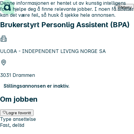
Denne informasjonen er hentet ut av kunstig intelligens
Hopp til innhold
Meny
for å hjelpe deg å finne relevante jobber. I noen få tilfeller
kan det være feil, så husk å sjekke hele annonsen.
Brukerstyrt Personlig Assistent (BPA)
ULOBA - INDEPENDENT LIVING NORGE SA
3031 Drammen
Stillingsannonsen er inaktiv.
Om jobben
Lagre favoritt
Type ansettelse
Fast, deltid