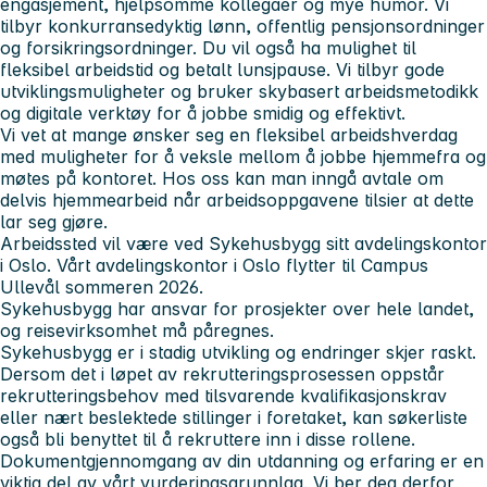
engasjement, hjelpsomme kollegaer og mye humor. Vi
tilbyr konkurransedyktig lønn, offentlig pensjonsordninger
og forsikringsordninger. Du vil også ha mulighet til
fleksibel arbeidstid og betalt lunsjpause. Vi tilbyr gode
utviklingsmuligheter og bruker skybasert arbeidsmetodikk
og digitale verktøy for å jobbe smidig og effektivt.
Vi vet at mange ønsker seg en fleksibel arbeidshverdag
med muligheter for å veksle mellom å jobbe hjemmefra og
møtes på kontoret. Hos oss kan man inngå avtale om
delvis hjemmearbeid når arbeidsoppgavene tilsier at dette
lar seg gjøre.
Arbeidssted vil være ved Sykehusbygg sitt avdelingskontor
i Oslo. Vårt avdelingskontor i Oslo flytter til Campus
Ullevål sommeren 2026.
Sykehusbygg har ansvar for prosjekter over hele landet,
og reisevirksomhet må påregnes.
Sykehusbygg er i stadig utvikling og endringer skjer raskt.
Dersom det i løpet av rekrutteringsprosessen oppstår
rekrutteringsbehov med tilsvarende kvalifikasjonskrav
eller nært beslektede stillinger i foretaket, kan søkerliste
også bli benyttet til å rekruttere inn i disse rollene.
Dokumentgjennomgang av din utdanning og erfaring er en
viktig del av vårt vurderingsgrunnlag. Vi ber deg derfor