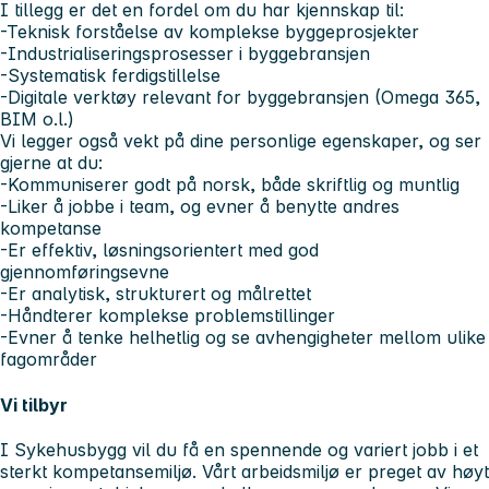
I tillegg er det en fordel om du har kjennskap til:
-Teknisk forståelse av komplekse byggeprosjekter
-Industrialiseringsprosesser i byggebransjen
-Systematisk ferdigstillelse
-Digitale verktøy relevant for byggebransjen (Omega 365,
BIM o.l.)
Vi legger også vekt på dine personlige egenskaper, og ser
gjerne at du:
-Kommuniserer godt på norsk, både skriftlig og muntlig
-Liker å jobbe i team, og evner å benytte andres
kompetanse
-Er effektiv, løsningsorientert med god
gjennomføringsevne
-Er analytisk, strukturert og målrettet
-Håndterer komplekse problemstillinger
-Evner å tenke helhetlig og se avhengigheter mellom ulike
fagområder
Vi tilbyr
I Sykehusbygg vil du få en spennende og variert jobb i et
sterkt kompetansemiljø. Vårt arbeidsmiljø er preget av høyt