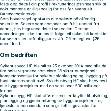
laste opp dette i din profil i rekrutteringsløsningen slik at
dokumentene er tilgjengelig for oss før eventuelt
førstegangsintervju.
Som hovedregel oppføres alle søkere på offentlig
søkerliste. Søkere som anmoder om å bli unntatt fra
denne, bes begrunne dette i søknaden. Dersom
anmodningen ikke kan tas til følge, vil søker bli kontaktet
før søkerlisten offentliggjøres. Jfr. Offentleglova §25
annet ledd.
Om bedriften
Sykehusbygg HF ble stiftet 23.oktober 2014 med alle de
fire helseregionene som eiere. Vi sikrer et nasjonalt
kompetansemiljø for sykehusplanlegging og -bygging på
høyt internasjonalt nivå. Sykehusbygg HF skal benyttes i
alle byggeprosjekter med en verdi over 500 millioner
kroner.
Sykehusbygg HF skal utføre tjenester knyttet til utvikling,
planlegging og gjennomføring av byggeprosjekter - og
tjenester innen eiendom som gir felles gevinster for
helsesektoren.