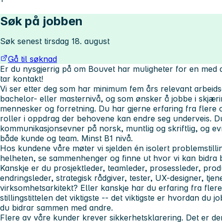
Søk på jobben
Søk senest tirsdag 18. august
Gå til søknad
Er du nysgjerrig på om Bouvet har muligheter for en med
tar kontakt!
Vi ser etter deg som har minimum fem års relevant arbeids
bachelor- eller masternivå, og som ønsker å jobbe i skjær
mennesker og forretning. Du har gjerne erfaring fra flere 
roller i oppdrag der behovene kan endre seg underveis. D
kommunikasjonsevner på norsk, muntlig og skriftlig, og ev
både kunde og team. Minst B1 nivå.
Hos kundene våre møter vi sjelden én isolert problemstilli
helheten, se sammenhenger og finne ut hvor vi kan bidra b
Kanskje er du prosjektleder, teamleder, prosessleder, prod
endringsleder, strategisk rådgiver, tester, UX-designer, tjen
virksomhetsarkitekt? Eller kanskje har du erfaring fra flere
stillingstittelen det viktigste -- det viktigste er hvordan du 
du bidrar sammen med andre.
Flere av våre kunder krever sikkerhetsklarering. Det er de