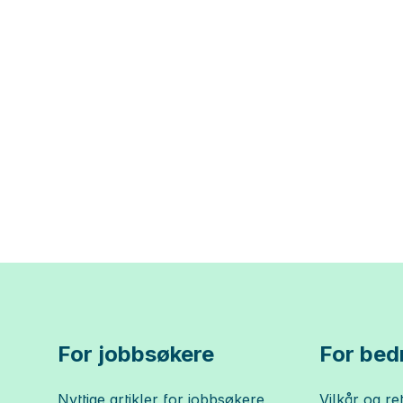
For jobbsøkere
For bedr
Nyttige artikler for jobbsøkere
Vilkår og ret