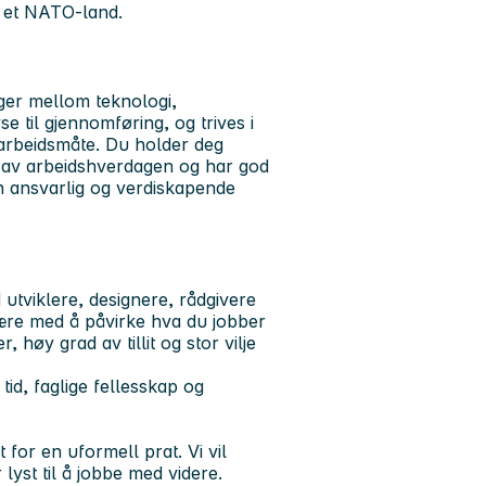
a et NATO-land.
ger mellom teknologi,
e til gjennomføring, og trives i
arbeidsmåte. Du holder deg
l av arbeidshverdagen og har god
en ansvarlig og verdiskapende
utviklere, designere, rådgivere
være med å påvirke hva du jobber
 høy grad av tillit og stor vilje
id, faglige fellesskap og
for en uformell prat. Vi vil
yst til å jobbe med videre.