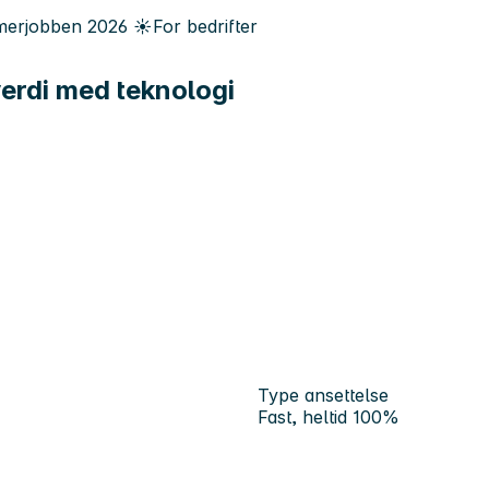
erjobben
2026
☀️
For bedrifter
 verdi med teknologi
Type ansettelse
Fast, heltid 100%