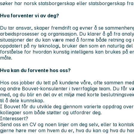
søker har norsk statsborgerskap eller statsborgerskap fr
Hva forventer vi av deg?
Du tar ansvar, skaper fremdrift og evner å se sammenhen
arbeidsprosesser og organisasjon. Du klarer å gå fra analys
situasjoner der du kan være med å forme både retning og 
oppdatert på ny teknologi, bruker den som en naturlig de
forståelse for hvordan kunstig intelligens kan brukes på 
måte.
Hva kan du forvente hos oss?
Hos oss jobber du tett på kundene våre, ofte sammen med 
og andre Bouvet-konsulenter i tverrfaglige team. Du får 
med, og du blir en del av et miljø med korte beslutningsveier,
til å dele kunnskap.
I Bouvet får du utvikle deg gjennom varierte oppdrag over t
kollegaer som både støtter og utfordrer deg.
Interessert?
Send oss en CV og noen linjer om deg selv, eller ta kontakt 
gjerne høre mer om hvem du er, hva du kan og hva du har l