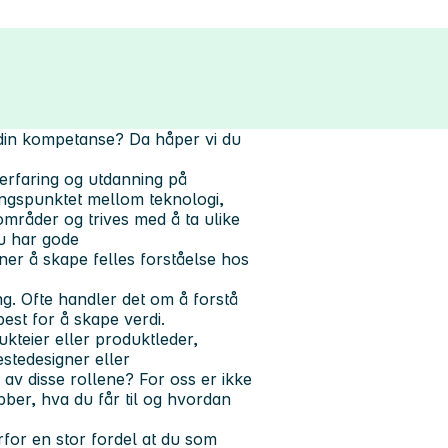
 din kompetanse? Da håper vi du
erfaring og utdanning på
ingspunktet mellom teknologi,
områder og trives med å ta ulike
u har gode
ner å skape felles forståelse hos
ng. Ofte handler det om å forstå
est for å skape verdi.
ukteier eller produktleder,
estedesigner eller
 av disse rollene? For oss er ikke
jobber, hva du får til og hvordan
rfor en stor fordel at du som