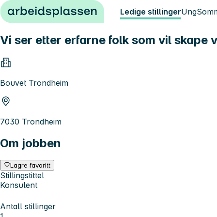
Hopp til innhold
Ledige stillinger
Ung
Somm
Vi ser etter erfarne folk som vil skape
Bouvet Trondheim
7030 Trondheim
Om jobben
Lagre favoritt
Stillingstittel
Konsulent
Antall stillinger
1