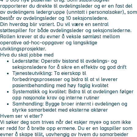
rapporterer du direkte til avdelingsleder og er en fast del
av avdelingens ledergruppe (unntatt i personalsaker), som
består av avdelingsleder og 10 seksjonsledere.
Din hverdag blir variert. Du vil være en sentral
støttespiller for både avdelingsleder og seksjonslederne.
Rollen krever at du evner å veksle sømløst mellom
operative ad-hoc-oppgaver og langsiktige
utviklingsprosjekter.
Hva du skal jobbe med
Lederstøtte: Operativ bistand til avdelings- og
seksjonsledere for å sikre en effektiv og god drift
Tjenesteutvikling: Ta eierskap til
forbedringsprosesser og bidra til at vi leverer
pasientbehandling med høy faglig kvalitet
Systematikk og kvalitet: Bidra til at avdelingen følger
opp nasjonale krav og interne rutiner
Samhandling: Bygge broer internt i avdelingen og
styrke samarbeidet med eksterne aktører
Hvem ser vi etter?
Vi søker deg som trives når det «skjer mye» og som ikke
er redd for å brette opp ermene. Du er en lagspiller som
evner å skape tillit, uavhengig av hvem du samarbeider