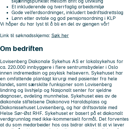
skjæringspunktet mellom drift og utvikling
Et inkluderende og tverrfaglig arbeidsmiljø
Gode velferdsordninger, inkludert bedriftsidrettslag
Lønn etter avtale og god pensjonsordning i KLP
Vi håper du har lyst til å bli en del av gjengen vår!
Link til søknadsskjema:
Søk her
Om bedriften
Lovisenberg Diakonale Sykehus AS er lokalsykehus for
ca. 220.000 innbyggere i flere sentrumsbydeler i Oslo
innen indremedisin og psykisk helsevern. Sykehuset har
en omfattende planlagt kirurgi med pasienter fra hele
landet, samt særskilte funksjoner som Lovisenberg
lindring og livshjelp og Nasjonalt senter for sjeldne
diagnoser, avdeling munnhelse. Sykehuset eies av de
diakonale stiftelsene Diakonova Haraldsplass og
Diakonissehuset Lovisenberg, og har driftsavtale med
Helse Sør-Øst RHF. Sykehuset er basert på et diakonalt
verdigrunnlag med ikke-kommersielt formål. Det forventes
at du som medarbeider hos oss bidrar aktivt til at vi lever