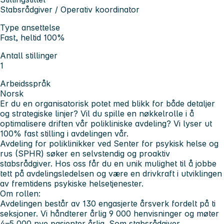
Stabsrådgiver / Operativ koordinator
Type ansettelse
Fast, heltid 100%
Antall stillinger
1
Arbeidsspråk
Norsk
Er du en organisatorisk potet med blikk for både detaljer
og strategiske linjer? Vil du spille en nøkkelrolle i å
optimalisere driften vår polikliniske avdeling? Vi lyser ut
100% fast stilling
i avdelingen vår.
Avdeling for poliklinikker ved Senter for psykisk helse og
rus (SPHR)
søker en selvstendig og proaktiv
stabsrådgiver. Hos oss får du en unik mulighet til å jobbe
tett på avdelingsledelsen og være en drivkraft i utviklingen
av fremtidens psykiske helsetjenester.
Om rollen:
Avdelingen består av 130 engasjerte årsverk fordelt på ti
seksjoner. Vi håndterer årlig 9 000 henvisninger og møter
4–5 000 nye pasienter årlig. Som stabsrådgiver