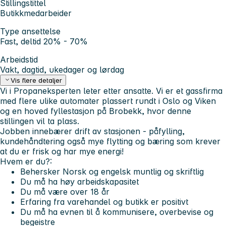
Stillingstittel
Butikkmedarbeider
Type ansettelse
Fast, deltid 20% - 70%
Arbeidstid
Vakt, dagtid, ukedager og lørdag
Vis flere detaljer
Vi i Propaneksperten leter etter ansatte. Vi er et gassfirma
med flere ulike automater plassert rundt i Oslo og Viken
og en hoved fyllestasjon på Brobekk, hvor denne
stillingen vil ta plass.
Jobben innebærer drift av stasjonen - påfylling,
kundehåndtering også mye flytting og bæring som krever
at du er frisk og har mye energi!
Hvem er du?:
Behersker Norsk og engelsk muntlig og skriftlig
Du må ha høy arbeidskapasitet
Du må være over 18 år
Erfaring fra varehandel og butikk er positivt
Du må ha evnen til å kommunisere, overbevise og
begeistre