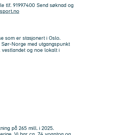
le
tlf.
91997400
Send søknad og
nsport.no
lse som er stasjonert i Oslo.
ele Sør-Norge med utgangspunkt
 vestlandet og noe lokalt i
ing på 265 mill. i 2025.
erige. Vi har ca. 74 vogntog og