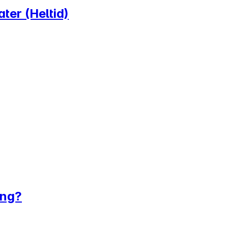
ater (Heltid)
ing?