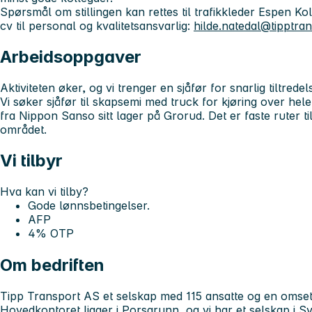
Spørsmål om stillingen kan rettes til trafikkleder
Espen Kol
cv til personal og kvalitetsansvarlig:
hilde.natedal@tipptra
Arbeidsoppgaver
Aktiviteten øker, og vi trenger en sjåfør for snarlig tiltrede
Vi
søker sjåfør til skapsemi med truck for kjøring over h
fra Nippon Sanso sitt lager på Grorud. Det er faste ruter til
området.
Vi tilbyr
Hva kan vi tilby?
Gode lønnsbetingelser.
AFP
4% OTP
Om bedriften
Tipp Transport AS et selskap med 115 ansatte og en omsetn
Hovedkontoret ligger i Porsgrunn, og vi har et selskap i Sv