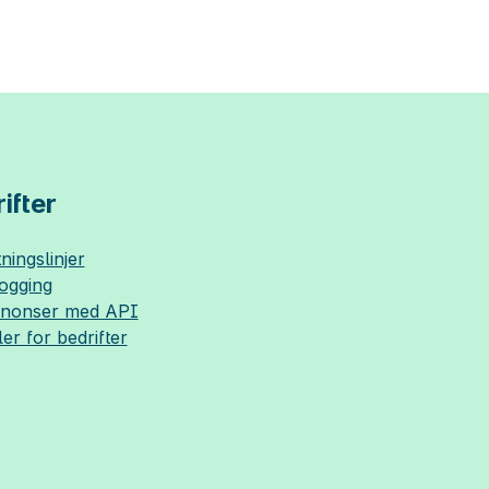
ifter
ningslinjer
logging
nnonser med API
ler for bedrifter