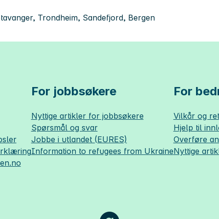
tavanger, Trondheim, Sandefjord, Bergen
For jobbsøkere
For bedr
Nyttige artikler for jobbsøkere
Vilkår og ret
Spørsmål og svar
Hjelp til inn
sler
Jobbe i utlandet (EURES)
Overføre a
erklæring
Information to refugees from Ukraine
Nyttige artik
sen.no