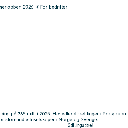
erjobben
2026
☀️
For bedrifter
ng på 265 mill. i 2025. Hovedkontoret ligger i Porsgrunn, o
or store industriselskaper i Norge og Sverige.
Stillingstittel