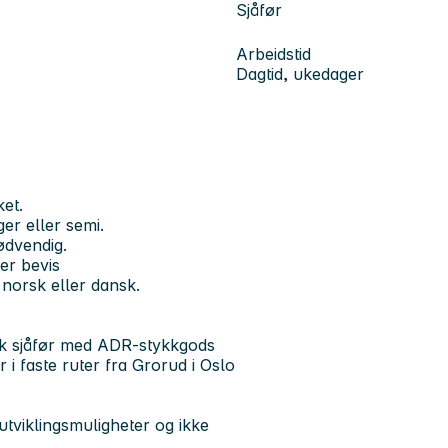
Sjåfør
Arbeidstid
Dagtid, ukedager
ket.
er eller semi.
nødvendig.
er bevis
norsk eller dansk.
ink sjåfør med ADR-stykkgods
 i faste ruter fra Grorud i Oslo
 utviklingsmuligheter og ikke