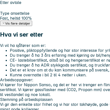
Etter avtale
Type ansettelse
Fast, heltid 100%
Vis flere detaljer
Hva vi ser etter
Vi vil ha sjåfører som er:
Positive, pliktoppfyllende og har stor interesse for yr
Du trenger å ha 3 års erfaring med kjøring av bil/heng
CE- lastebilsertifikat, altså bil og hengersertifikat er 
Du trenger å ha ADR stykkgods sertifikat, og truckfør
Det er et krav om at du kan kommunisere på svensk, 
Kunne overnatte i bil 2 til 4 netter i uken.
Arbeidsoppgaver:
Vi kjører for Nippon Sanso, og det er her vi trenger en fl
sertifikat. Vi kjører gassflasker med (CO2, Propan mm) over
til vestlandet og noe lokalt.
Stemning på arbeidsplassen
Vi gir den enkelte stor frihet og vi har stor takhøyde, gode
minst gode kollegaer.