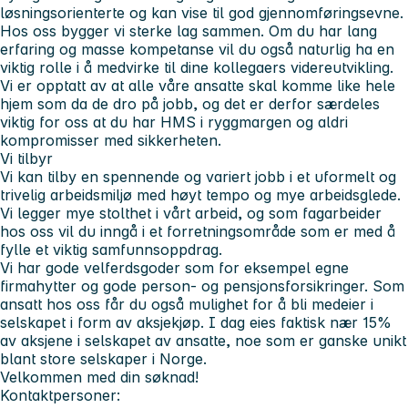
løsningsorienterte og kan vise til god gjennomføringsevne.
Hos oss bygger vi sterke lag sammen. Om du har lang
erfaring og masse kompetanse vil du også naturlig ha en
viktig rolle i å medvirke til dine kollegaers videreutvikling.
Vi er opptatt av at alle våre ansatte skal komme like hele
hjem som da de dro på jobb, og det er derfor særdeles
viktig for oss at du har HMS i ryggmargen og aldri
kompromisser med sikkerheten.
Vi tilbyr
Vi kan tilby en spennende og variert jobb i et uformelt og
trivelig arbeidsmiljø med høyt tempo og mye arbeidsglede.
Vi legger mye stolthet i vårt arbeid, og som fagarbeider
hos oss vil du inngå i et forretningsområde som er med å
fylle et viktig samfunnsoppdrag.
Vi har gode velferdsgoder som for eksempel egne
firmahytter og gode person- og pensjonsforsikringer. Som
ansatt hos oss får du også mulighet for å bli medeier i
selskapet i form av aksjekjøp. I dag eies faktisk nær 15%
av aksjene i selskapet av ansatte, noe som er ganske unikt
blant store selskaper i Norge.
Velkommen med din søknad!
Kontaktpersoner: