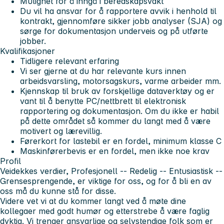
Mulighet for å inngå i beredskapsvakt
Du vil ha ansvar for å rapportere avvik i henhold til
kontrakt, gjennomføre sikker jobb analyser (SJA) og
sørge for dokumentasjon underveis og på utførte
jobber.
Kvalifikasjoner
Tidligere relevant erfaring
Vi ser gjerne at du har relevante kurs innen
arbeidsvarsling, motorsagskurs, varme arbeider mm.
Kjennskap til bruk av forskjellige dataverktøy og er
vant til å benytte PC/nettbrett til elektronisk
rapportering og dokumentasjon. Om du ikke er habil
på dette området så kommer du langt med å være
motivert og lærevillig.
Førerkort for lastebil er en fordel, minimum klasse C
Maskinførerbevis er en fordel, men ikke noe krav
Profil
Veidekkes verdier, Profesjonell -- Redelig -- Entusiastisk --
Grensesprengende, er viktige for oss, og for å bli en av
oss må du kunne stå for disse.
Videre vet vi at du kommer langt ved å møte dine
kollegaer med godt humør og etterstrebe å være faglig
dyktig. Vi trenger ansvarlige og selvstendige folk som er