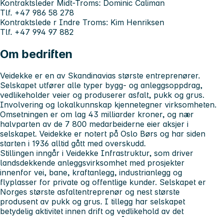
Kontraktsleder
Midt-Troms
: Dominic Caliman
Tlf. +47 986 58 278
Kontraktslede
r
Indre Troms
: Kim Henriksen
Tlf. +47 994 97 882
Om bedriften
Veidekke er en av Skandinavias største entreprenører.
Selskapet utfører alle typer bygg- og anleggsoppdrag,
vedlikeholder veier og produserer asfalt, pukk og grus.
Involvering og lokalkunnskap kjennetegner virksomheten.
Omsetningen er om lag 43 milliarder kroner, og nær
halvparten av de 7 800 medarbeiderne eier aksjer i
selskapet. Veidekke er notert på Oslo Børs og har siden
starten i 1936 alltid gått med overskudd.
Stillingen inngår i Veidekke Infrastruktur, som driver
landsdekkende anleggsvirksomhet med prosjekter
innenfor vei, bane, kraftanlegg, industrianlegg og
flyplasser for private og offentlige kunder. Selskapet er
Norges største asfaltentreprenør og nest største
produsent av pukk og grus. I tillegg har selskapet
betydelig aktivitet innen drift og vedlikehold av det