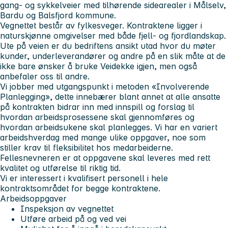
gang- og sykkelveier med tilhørende sidearealer i Målselv,
Bardu og Balsfjord kommune.
Vegnettet består av fylkesveger. Kontraktene ligger i
naturskjønne omgivelser med både fjell- og fjordlandskap.
Ute på veien er du bedriftens ansikt utad hvor du møter
kunder, underleverandører og andre på en slik måte at de
ikke bare ønsker å bruke Veidekke igjen, men også
anbefaler oss til andre.
Vi jobber med utgangspunkt i metoden «Involverende
Planlegging», dette innebærer blant annet at alle ansatte
på kontrakten bidrar inn med innspill og forslag til
hvordan arbeidsprosessene skal gjennomføres og
hvordan arbeidsukene skal planlegges. Vi har en variert
arbeidshverdag med mange ulike oppgaver, noe som
stiller krav til fleksibilitet hos medarbeiderne.
Fellesnevneren er at oppgavene skal leveres med rett
kvalitet og utførelse til riktig tid.
Vi er interessert i kvalifisert personell i hele
kontraktsområdet for begge kontraktene.
Arbeidsoppgaver
Inspeksjon av vegnettet
Utføre arbeid på og ved vei