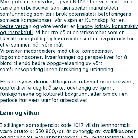
Mangfold er en styrke, og ved NTNU har vi et mål om å
være en arbeidsgiver som gjenspeiler mangfoldet i
samfunnet og som tar i bruk potensialet i befolkningens
samlede kompetanser. Vår visjon er
Kunnskap for en
bedre verde
n og våre verdier er
kreativ, kritisk, konstruktiv
og respektfull
. Vi har tro på at en virksomhet som er
likestilt, mangfoldig og kjønnsbalansert er avgjørende for
at vi sammen når våre mål.
Vi ønsker medarbeidere med ulike kompetanser,
fagkombinasjoner, livserfaringer og perspektiver for å
bidra til enda bedre oppgaveløsning av vårt
samfunnsoppdrag innen forskning og utdanning.
Hvis du synes denne stillingen er relevant og interessant,
oppfordrer vi deg til å søke, uavhengig av kjønn,
funksjonsevne og kulturell bakgrunn, eller om du i en
periode har vært utenfor arbeidslivet.
Lønn og vilkår
I stillingen som stipendiat kode 1017 vil din lønnnormalt
være brutto kr 550 800,-pr. år avhengig av kvalifikasjoner
og ansiennitet. Fra lønnentrekkes 2 % lovfestet innskudd