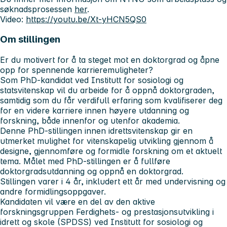
søknadsprosessen
her
.
Video:
https://youtu.be/Xt-yHCN5QS0
Om stillingen
Er du motivert for å ta steget mot en doktorgrad og åpne
opp for spennende karrieremuligheter?
Som PhD-kandidat ved Institutt for sosiologi og
statsvitenskap vil du arbeide for å oppnå doktorgraden,
samtidig som du får verdifull erfaring som kvalifiserer deg
for en videre karriere innen høyere utdanning og
forskning, både innenfor og utenfor akademia.
Denne PhD-stillingen innen idrettsvitenskap gir en
utmerket mulighet for vitenskapelig utvikling gjennom å
designe, gjennomføre og formidle forskning om et aktuelt
tema. Målet med PhD-stillingen er å fullføre
doktorgradsutdanning og oppnå en doktorgrad.
Stillingen varer i 4 år, inkludert ett år med undervisning og
andre formidlingsoppgaver.
Kandidaten vil være en del av den aktive
forskningsgruppen Ferdighets- og prestasjonsutvikling i
idrett og skole (SPDSS) ved Institutt for sosiologi og