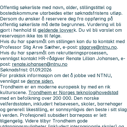
Offentlig søkerliste med navn, alder, stillingstittel og
bostedskommune utarbeides etter søknadsfristens utløp.
Dersom du ønsker å reservere deg fra oppføring på
offentlig søkerliste må dette begrunnes. Vurdering vil bli
gjort i henhold til
gjeldende lovver
k. Du vil bli varslet om
reservasjon ikke tas til følge.
Hvis du har spørsmål om stillingen kan du ta kontakt med
Professor Stig Arve Sæther, e-post:
stigarve@ntnu.no
.
Hvis du har spørsmål om rekrutteringsprosessen,
vennligst kontakt HR-rådgiver Renate Lillian Johansen, e-
post:
renate.johansen@ntnu.no
Søknadsfrist: 01.09.2026
For praktisk informasjon om det å jobbe ved NTNU,
vennligst se
denne siden.
Trondheim
er en moderne europeisk by med en rik
kulturscene.
Trondheim er Norges teknologihovedstad
med en befolkning over 200 000. Den norske
velferdsstaten, inkludert helsevesen, skoler, barnehager
og generell likestilling, er sannsynligvis den beste i sitt slag
i verden. Profesjonell subsidiert barnepass er lett
tilgjengelig. Videre tilbyr Trondheim gode
utdanningsmuligheter (inkludert internasjonale skoler) og