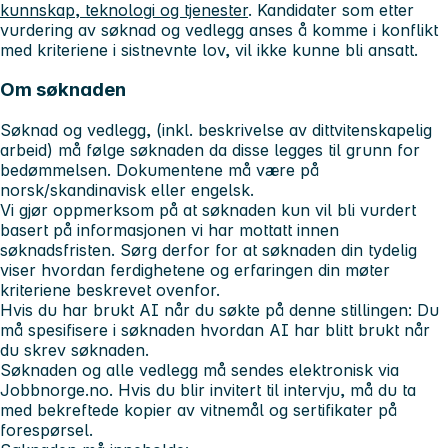
kunnskap, teknologi og tjenester
. Kandidater som etter
vurdering av søknad og vedlegg anses å komme i konflikt
med kriteriene i sistnevnte lov, vil ikke kunne bli ansatt.
Om søknaden
Søknad og vedlegg, (inkl. beskrivelse av dittvitenskapelig
arbeid) må følge søknaden da disse legges til grunn for
bedømmelsen. Dokumentene må være på
norsk/skandinavisk eller engelsk.
Vi gjør oppmerksom på at søknaden kun vil bli vurdert
basert på informasjonen vi har mottatt innen
søknadsfristen. Sørg derfor for at søknaden din tydelig
viser hvordan ferdighetene og erfaringen din møter
kriteriene beskrevet ovenfor.
Hvis du har brukt AI når du søkte på denne stillingen: Du
må spesifisere i søknaden hvordan AI har blitt brukt når
du skrev søknaden.
Søknaden og alle vedlegg må sendes elektronisk via
Jobbnorge.no. Hvis du blir invitert til intervju, må du ta
med bekreftede kopier av vitnemål og sertifikater på
forespørsel.