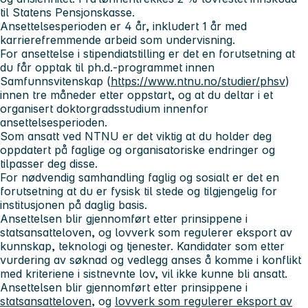
til Statens Pensjonskasse.
Ansettelsesperioden er 4 år, inkludert 1 år med
karrierefremmende arbeid som undervisning.
For ansettelse i stipendiatstilling er det en forutsetning at
du får opptak til ph.d.-programmet innen
Samfunnsvitenskap (
https://www.ntnu.no/studier/phsv
)
innen tre måneder etter oppstart, og at du deltar i et
organisert doktorgradsstudium innenfor
ansettelsesperioden.
Som ansatt ved NTNU er det viktig at du holder deg
oppdatert på faglige og organisatoriske endringer og
tilpasser deg disse.
For nødvendig samhandling faglig og sosialt er det en
forutsetning at du er fysisk til stede og tilgjengelig for
institusjonen på daglig basis.
Ansettelsen blir gjennomført etter prinsippene i
statsansatteloven, og lovverk som regulerer eksport av
kunnskap, teknologi og tjenester. Kandidater som etter
vurdering av søknad og vedlegg anses å komme i konflikt
med kriteriene i sistnevnte lov, vil ikke kunne bli ansatt.
Ansettelsen blir gjennomført etter prinsippene i
statsansatteloven
, og
lovverk som regulerer eksport av