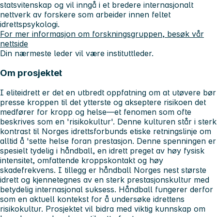
statsvitenskap og vil inngå i et bredere internasjonalt
nettverk av forskere som arbeider innen feltet
idrettspsykologi.
For mer informasjon om forskningsgruppen, besøk vår
nettside
Din nærmeste leder vil være instituttleder.
Om prosjektet
I eliteidrett er det en utbredt oppfatning om at utøvere bør
presse kroppen til det ytterste og akseptere risikoen det
medfører for kropp og helse—et fenomen som ofte
beskrives som en 'risikokultur'. Denne kulturen står i sterk
kontrast til Norges idrettsforbunds etiske retningslinje om
alltid å 'sette helse foran prestasjon. Denne spenningen er
spesielt tydelig i håndball, en idrett preget av høy fysisk
intensitet, omfattende kroppskontakt og høy
skadefrekvens. I tillegg er håndball Norges nest største
idrett og kjennetegnes av en sterk prestasjonskultur med
betydelig internasjonal suksess. Håndball fungerer derfor
som en aktuell kontekst for å undersøke idrettens
risikokultur. Prosjektet vil bidra med viktig kunnskap om