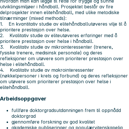
hvordan man kan legge til rette for trygge og sunne
utviklingsmiljøer i håndball. Prosjektet består av fire
delprosjekter innen elitehåndball, med ulike metodiske
tilnærminger (mixed methods):
1. En kvantitativ studie av elitehåndballutøveres vilje til å
prioritere prestasjon over helse.
2. Kvalitativ studie av eliteutøveres erfaringer med å
prioritere prestasjon over helse i håndball.
3. Kvalitativ studie av mikrointeressenter (trenere,
fysiske trenere, medisinsk personale) og deres
refleksjoner om utøvere som prioriterer prestasjon over
helse i elitehåndball.
4. Kvalitativ studie av makrointeressenter
(nøkkelpersoner i krets og forbund) og deres refleksjoner
om utøvere som prioriterer prestasjon over helse i
elitehåndball.
Arbeidsoppgaver
fullføre doktorgradsutdanningen frem til oppnådd
doktorgrad
gjennomføre forskning av god kvalitet
akademiske publiseringer og populærvitenskapelig