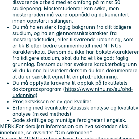
tilsvarende arbeid med et omfang på minst 30
studiepoeng.
Masterstudenter kan søke, men
mastergraden må være oppnådd og dokumentert
innen oppstart i stillingen.
Du må ha en sterk faglig bakgrunn fra ditt tidligere
studium, og ha en gjennomsnittskarakter fra
mastergradstudiet, eller tilsvarende utdanning, som
er lik B eller bedre sammenholdt med
NTNUs
karakterskala
. Dersom du ikke har bokstavkarakterer
fra tidligere studium, skal du ha et like godt faglig
grunnlag. Dersom du har svakere karakterbakgrunn
vil du kunne bli vurdert dersom du kan dokumentere
at du er særskilt egnet til en ph.d.-utdanning.
Du må oppfylle kravene til opptak på fakultetets
doktorgradsprogram
(https://www.ntnu.no/su/phd-
utdanning
)
Prosjektskissen er av god kvalitet.
Erfaring med kvantitativ statistisk analyse og kvalitativ
analyse (mixed methods).
Gode skriftlige og muntlige ferdigheter i engelsk.
MERK:For detaljert informasjon om hva søknaden skal
inneholde, se avsnittet “Om søknaden”.
Vi viser til
NTNUs retningslinjer for rekrutteringsstillinger