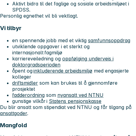
Aktivt bidra til det faglige og sosiale arbeidsmiljøet i
SPDSS.
Personlig egnethet vil bli vektlagt.
Vi tilbyr
en spennende jobb med et viktig
samfunnsoppdrag
utviklende oppgaver i et sterkt og
internasjonalt fagmiljø
karriereveiledning og
oppfølging underveis i
doktorgradsperioden
åpent og
inkluderende arbeidsmiljø
med engasjerte
kolleger
driftsmidler
som kan brukes til å gjennomføre
prosjektet
fadderordning
som
nyansatt ved NTNU
gunstige vilkår i
Statens pensjonskasse
Du blir ansatt som stipendiat ved NTNU og får tilgang på
ansattgoder
.
Mangfold