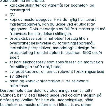
Søknaden må inneholde:
karakterutskrifter og vitnemål for bachelor- og
mastergrad
CV
kopi av masteroppgave. Hvis du nylig har levert
masteroppgaven, kan du legge ved et utkast av
oppgaven. Dokumentasjon av fullført mastergrad må
framvises før tiltredelse i stillingen.
prosjektskisse som inneholder forslag til en
overordnet beskrivelse av forskningsspørsmål,
teoretiske perspektiver, metodologisk design for
prosjektet og fremdriftsplan (maksimum 1500 ord/4
sider)
et kort søknadsbrev som spesifiserer din motivasjon
for stillingen (400 ord/1 side)
ev. publikasjoner el. annet relevant forskningsarbeid
ev. attester
navn og kontaktinformasjon til tre relevante
referanser
Dersom hele eller deler av utdanningen din er tatt i
utlandet, ber vi deg i tillegg legge ved dokumentasjon på
omfang og kvalitet for hele ditt utdanningsløp, både
bachelor- og masterutdanning, i tillegg til ev. annen