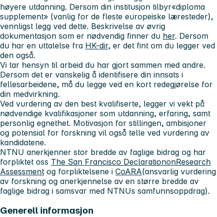
høyere utdanning. Dersom din institusjon tilbyr«diploma
supplement» (vanlig for de fleste europeiske læresteder),
vennligst legg ved dette. Beskrivelse av øvrig
dokumentasjon som er nødvendig finner du
her
. Dersom
du har en uttalelse fra
HK-dir
, er det fint om du legger ved
den også.
Vi tar hensyn til arbeid du har gjort sammen med andre.
Dersom det er vanskelig å identifisere din innsats i
fellesarbeidene, må du legge ved en kort redegjørelse for
din medvirkning.
Ved vurdering av den best kvalifiserte, legger vi vekt på
nødvendige kvalifikasjoner som utdanning, erfaring, samt
personlig egnethet. Motivasjon for stillingen, ambisjoner
og potensial for forskning vil også telle ved vurdering av
kandidatene.
NTNU anerkjenner stor bredde av faglige bidrag og har
forpliktet oss
The San Francisco DeclarationonResearch
Assessment
og forpliktelsene i
CoARA
(ansvarlig vurdering
av forskning og anerkjennelse av en større bredde av
faglige bidrag i samsvar med NTNUs samfunnsoppdrag).
Generell informasjon