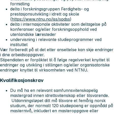
formidling
delta i forskningsgruppen Ferdighets- og
prestasjonsutvikling i idrett og skole
(
https://www.ntnu.no/iss/spdss
)
delta i internasjonale aktiviteter som deltagelse på
konferanser og/eller forskningsopphold ved
utenlandske læresteder
undervisning i relevante studieprogrammer ved
instituttet
Vær forberedt på at det etter ansettelse kan skje endringer
i dine arbeidsoppgaver.
Stipendiaten er forpliktet til å følge regelverket knyttet til
endringer og utvikling i stillingen og/eller organisatoriske
endringer knyttet til virksomheten ved NTNU.
Kvalifikasjonskrav
Du må ha en relevant samfunnsvitenskapelig
mastergrad innen idrettsvitenskap eller tilsvarende.
Utdanningsløpet ditt må tilsvare et femårig norsk
studium, der normalt 120 studiepoeng er oppnådd på
masternivå, inkludert en masteroppgave eller