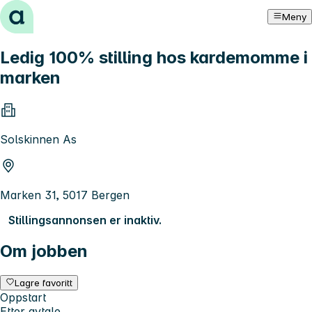
Hopp til innhold
Meny
Ledig 100% stilling hos kardemomme i
marken
Solskinnen As
Marken 31, 5017 Bergen
Stillingsannonsen er inaktiv.
Om jobben
Lagre favoritt
Oppstart
Etter avtale