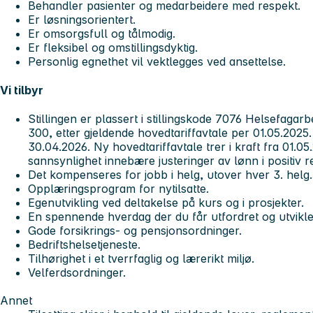
Behandler pasienter og medarbeidere med respekt.
Er løsningsorientert.
Er omsorgsfull og tålmodig.
Er fleksibel og omstillingsdyktig.
Personlig egnethet vil vektlegges ved ansettelse.
Vi tilbyr
Stillingen er plassert i stillingskode 7076 Helsefagar
300, etter gjeldende hovedtariffavtale per 01.05.2025.
30.04.2026. Ny hovedtariffavtale trer i kraft fra 01.05.
sannsynlighet innebære justeringer av lønn i positiv r
Det kompenseres for jobb i helg, utover hver 3. helg.
Opplæringsprogram for nytilsatte.
Egenutvikling ved deltakelse på kurs og i prosjekter.
En spennende hverdag der du får utfordret og utvikl
Gode forsikrings- og pensjonsordninger.
Bedriftshelsetjeneste.
Tilhørighet i et tverrfaglig og lærerikt miljø.
Velferdsordninger.
Annet