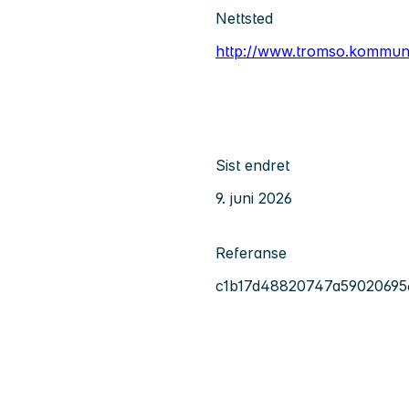
Nettsted
http://www.tromso.kommun
Sist endret
9. juni 2026
Referanse
c1b17d48820747a5902069