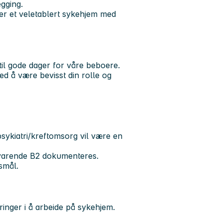
gging.
 er et veletablert sykehjem med
 til gode dager for våre beboere.
 å være bevisst din rolle og
sykiatri/kreftomsorg vil være en
varende B2 dokumenteres.
rsmål.
ringer i å arbeide på sykehjem.