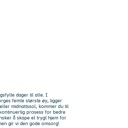
fylte dager til alle. I
ges femte største øy, ligger
eller midnattssol, kommer du til
n kontinuerlig prosess for bedre
ønsker å skape et trygt hjem for
n gir vi den gode omsorg!