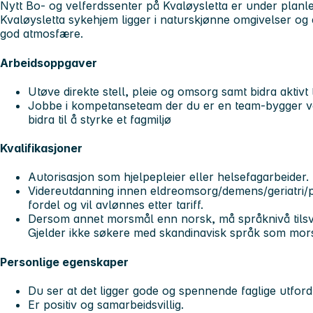
Nytt Bo- og velferdssenter på Kvaløysletta er under planle
Kvaløysletta sykehjem ligger i naturskjønne omgivelser og
god atmosfære.
Arbeidsoppgaver
Utøve direkte stell, pleie og omsorg samt bidra aktivt
Jobbe i kompetanseteam der du er en team-bygger ved
bidra til å styrke et fagmiljø
Kvalifikasjoner
Autorisasjon som hjelpepleier eller helsefagarbeider.
Videreutdanning innen eldreomsorg/demens/geriatri/p
fordel og vil avlønnes etter tariff.
Dersom annet morsmål enn norsk, må språknivå tils
Gjelder ikke søkere med skandinavisk språk som mo
Personlige egenskaper
Du ser at det ligger gode og spennende faglige utford
Er positiv og samarbeidsvillig.