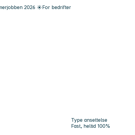
erjobben
2026
☀️
For bedrifter
Type ansettelse
Fast, heltid 100%