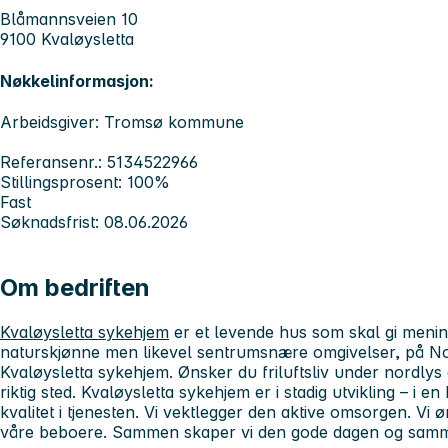
Blåmannsveien 10
9100 Kvaløysletta
Nøkkelinformasjon:
Arbeidsgiver: Tromsø kommune
Referansenr.: 5134522966
Stillingsprosent: 100%
Fast
Søknadsfrist: 08.06.2026
Om bedriften
Kvaløysletta
sykehjem
er et levende hus som skal gi menings
naturskjønne men likevel sentrumsnære omgivelser, på Nor
Kvaløysletta sykehjem. Ønsker du friluftsliv under nordlys 
riktig sted. Kvaløysletta sykehjem er i stadig utvikling – i e
kvalitet i tjenesten. Vi vektlegger den aktive omsorgen. Vi 
våre beboere. Sammen skaper vi den gode dagen og samme