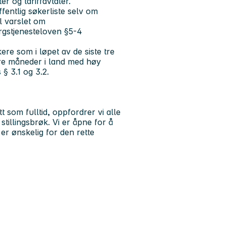
er og tariffavtaler.
entlig søkerliste selv om
l varslet om
sorgstjenesteloven §5-4
ere som i løpet av de siste tre
e måneder i land med høy
§ 3.1 og 3.2.
t som fulltid, oppfordrer vi alle
stillingsbrøk. Vi er åpne for å
 er ønskelig for den rette