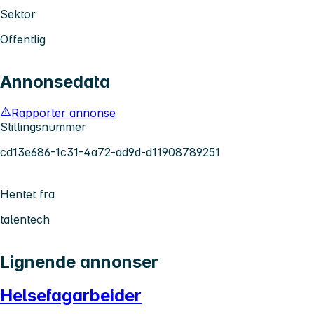
Sektor
Offentlig
Annonsedata
Rapporter annonse
Stillingsnummer
cd13e686-1c31-4a72-ad9d-d11908789251
Hentet fra
talentech
Lignende annonser
Helsefagarbeider