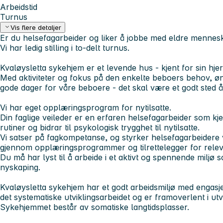
Arbeidstid
Turnus
Vis flere detaljer
Er du helsefagarbeider og liker å jobbe med eldre mennes
Vi har ledig stilling i to-delt turnus.
Kvaløysletta sykehjem er et levende hus - kjent for sin hje
Med aktiviteter og fokus på den enkelte beboers behov, øn
gode dager for våre beboere - det skal være et godt sted 
Vi har eget opplæringsprogram for nytilsatte.
Din faglige veileder er en erfaren helsefagarbeider som kje
rutiner og bidrar til psykologisk trygghet til nytilsatte.
Vi satser på fagkompetanse, og styrker helsefagarbeidere
gjennom opplæringsprogrammer og tilrettelegger for relev
Du må har lyst til å arbeide i et aktivt og spennende miljø 
nyskaping.
Kvaløysletta sykehjem har et godt arbeidsmiljø med engasjer
det systematiske utviklingsarbeidet og er framoverlent i u
Sykehjemmet består av somatiske langtidsplasser.