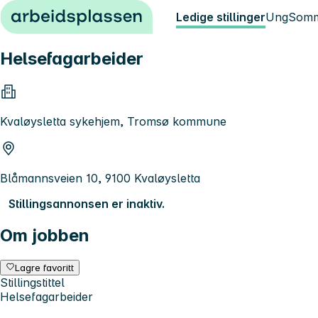
Hopp til innhold
Ledige stillinger
Ung
Somm
Helsefagarbeider
Kvaløysletta sykehjem, Tromsø kommune
Blåmannsveien 10, 9100 Kvaløysletta
Stillingsannonsen er inaktiv.
Om jobben
Lagre favoritt
Stillingstittel
Helsefagarbeider