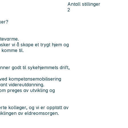
Antall stillinger
2
ker?
rtevarme.
sker vi å skape et trygt hjem og
å komme til.
nner godt til sykehjemmets drift,
 ved kompetansemobilisering
ant videreutdanning.
som preges av utvikling og
te kolleger, og vi er opptatt av
tviklingen av eldreomsorgen.