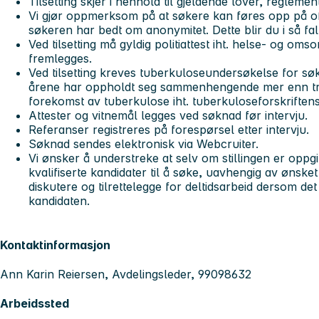
Tilsetting skjer i henhold til gjeldende lover, reglement
Vi gjør oppmerksom på at søkere kan føres opp på off
søkeren har bedt om anonymitet. Dette blir du i så fal
Ved tilsetting må gyldig politiattest iht. helse- og om
fremlegges.
Ved tilsetting kreves tuberkuloseundersøkelse for søk
årene har oppholdt seg sammenhengende mer enn tr
forekomst av tuberkulose iht. tuberkuloseforskriftens 
Attester og vitnemål legges ved søknad før intervju.
Referanser registreres på forespørsel etter intervju.
Søknad sendes elektronisk via Webcruiter.
Vi ønsker å understreke at selv om stillingen er oppgit
kvalifiserte kandidater til å søke, uavhengig av ønsket 
diskutere og tilrettelegge for deltidsarbeid dersom det
kandidaten.
Kontaktinformasjon
Ann Karin Reiersen, Avdelingsleder, 99098632
Arbeidssted