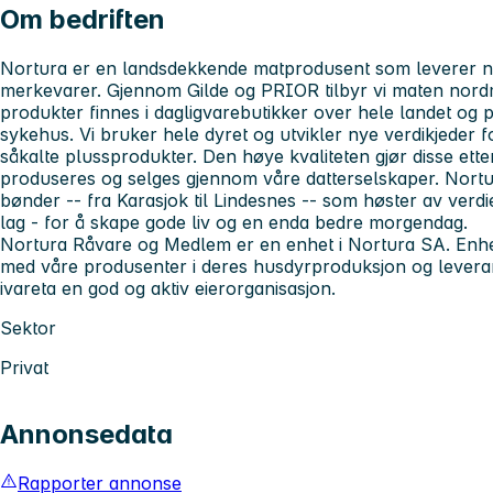
Om bedriften
Nortura er en landsdekkende matprodusent som leverer no
merkevarer. Gjennom Gilde og PRIOR tilbyr vi maten nord
produkter finnes i dagligvarebutikker over hele landet og p
sykehus. Vi bruker hele dyret og utvikler nye verdikjeder fo
såkalte plussprodukter. Den høye kvaliteten gjør disse ette
produseres og selges gjennom våre datterselskaper. Nortur
bønder -- fra Karasjok til Lindesnes -- som høster av verd
lag - for å skape gode liv og en enda bedre morgendag.
Nortura Råvare og Medlem er en enhet i Nortura SA. Enh
med våre produsenter i deres husdyrproduksjon og leveran
ivareta en god og aktiv eierorganisasjon.
Sektor
Privat
Annonsedata
Rapporter annonse