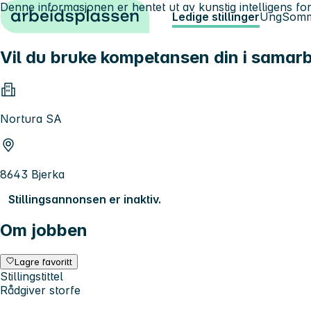
Denne informasjonen er hentet ut av kunstig intelligens for
Hopp til innhold
Ledige stillinger
Ung
Somm
Vil du bruke kompetansen din i samar
Nortura SA
8643 Bjerka
Stillingsannonsen er inaktiv.
Om jobben
Lagre favoritt
Stillingstittel
Rådgiver storfe