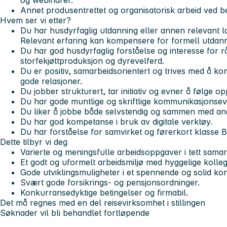
og webinarer.
Annet produsentrettet og organisatorisk arbeid ved b
Hvem ser vi etter?
Du har husdyrfaglig utdanning eller annen relevant 
Relevant erfaring kan kompensere for formell utdann
Du har god husdyrfaglig forståelse og interesse for rå
storfekjøttproduksjon og dyrevelferd.
Du er positiv, samarbeidsorientert og trives med å
gode relasjoner.
Du jobber strukturert, tar initiativ og evner å følge o
Du har gode muntlige og skriftlige kommunikasjonsev
Du liker å jobbe både selvstendig og sammen med an
Du har god kompetanse i bruk av digitale verktøy.
Du har forståelse for samvirket og førerkort klasse B
Dette tilbyr vi deg
Varierte og meningsfulle arbeidsoppgaver i tett sam
Et godt og uformelt arbeidsmiljø med hyggelige kolleg
Gode utviklingsmuligheter i et spennende og solid ko
Svært gode forsikrings- og pensjonsordninger.
Konkurransedyktige betingelser og firmabil.
Det må regnes med en del reisevirksomhet i stillingen
Søknader vil bli behandlet fortløpende