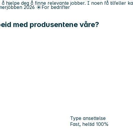
 å hjelpe deg å finne relevante jobber. I noen få tilfeller 
erjobben
2026
☀️
For bedrifter
beid med produsentene våre?
Type ansettelse
Fast, heltid 100%