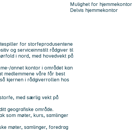
Mulighet for hjemmekontor
Delvis hjemmekontor
ttespiller for storfeprodusentene
itiv og serviceinnstilt rådgiver til
il Sørfold i nord, med hovedvekt på
mme-/annet kontor i området kan
e at medlemmene våre får best
så kjernen i rådgiverrollen hos
 storfe, med særlig vekt på
itt geografiske område.
iltak som møter, kurs, samlinger
ske møter, samlinger, foredrag