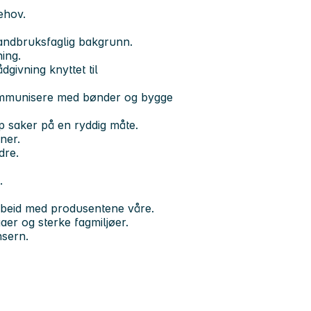
ehov.
landbruksfaglig bakgrunn.
ing.
dgivning knyttet til
 kommunisere med bønder og bygge
pp saker på en ryddig måte.
ner.
dre.
.
arbeid med produsentene våre.
aer og sterke fagmiljøer.
nsern.