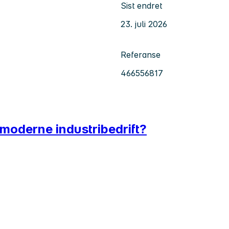
Sist endret
23. juli 2026
Referanse
466556817
 moderne industribedrift?