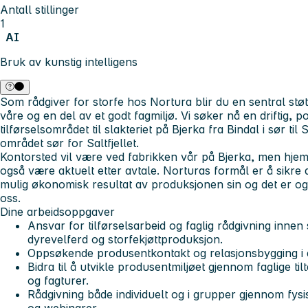
Antall stillinger
1
AI
Bruk av kunstig intelligens
Som rådgiver for storfe hos Nortura blir du en sentral stø
våre og en del av et godt fagmiljø. Vi søker nå en driftig, pos
tilførselsområdet til slakteriet på Bjerka fra Bindal i sør t
området sør for Saltfjellet.
Kontorsted vil være ved fabrikken vår på Bjerka, men hje
også være aktuelt etter avtale. Norturas formål er å sikr
mulig økonomisk resultat av produksjonen sin og det er og
oss.
Dine arbeidsoppgaver
Ansvar for tilførselsarbeid og faglig rådgivning innen
dyrevelferd og storfekjøttproduksjon.
Oppsøkende produsentkontakt og relasjonsbygging i d
Bidra til å utvikle produsentmiljøet gjennom faglige t
og fagturer.
Rådgivning både individuelt og i grupper gjennom fysi