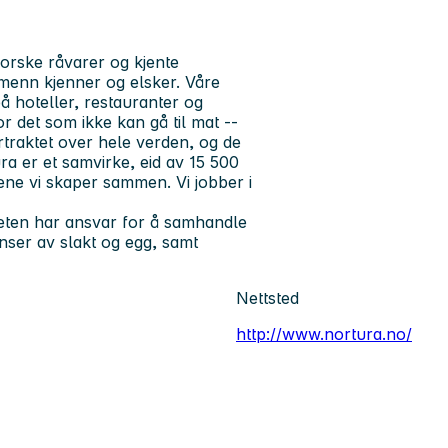
rske råvarer og kjente
menn kjenner og elsker. Våre
å hoteller, restauranter og
r det som ikke kan gå til mat --
rtraktet over hele verden, og de
a er et samvirke, eid av 15 500
iene vi skaper sammen. Vi jobber i
eten har ansvar for å samhandle
ser av slakt og egg, samt
Nettsted
http://www.nortura.no/