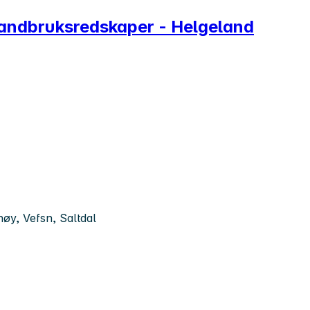
 landbruksredskaper - Helgeland
øy, Vefsn, Saltdal