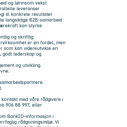
beid og lønnsom vekst
allelle leveranser
gi til konkrete resultater
le langsiktige B2B-samarbeid
bærekraft kan styrke
ig og skriftlig
nørvirksomhet er en fordel, men
der som kan videreutvikle en
, godt lederskap og
jement og utvikling.
evne.
 samarbeidspartnere.
.
du kontakt med våre rådgivere i
b 906 88 997, eller
r om BankID-informasjon i
rrfaglig rådgivningsmiljø. Vi