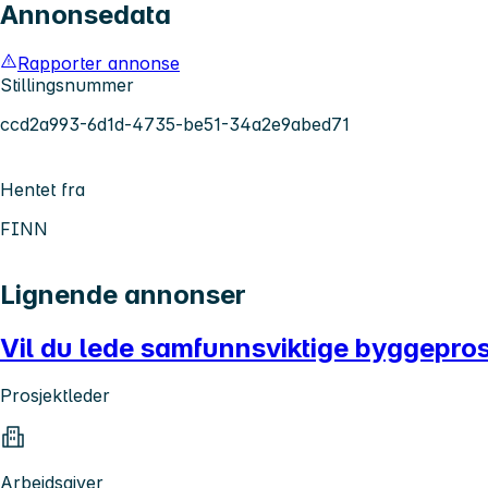
Annonsedata
Rapporter annonse
Stillingsnummer
ccd2a993-6d1d-4735-be51-34a2e9abed71
Hentet fra
FINN
Lignende annonser
Vil du lede samfunnsviktige byggepro
Prosjektleder
Arbeidsgiver