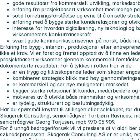
gode resultater fra kommersiell utvikling, markedsar
erfaring fra prosjektbasert virksomhet med mange par
solid forretningsforståelse og evne til å omsette strate
erfaring med å bygge sterke kunderelasjoner og utvik
interesse for hvordan digitalisering, ny teknologi og 
virksomhetens konkurransekraft
svært gode kommunikasjonsevner på norsk, både muntl
Erfaring fra bygg-, interiør-, produksjons- eller entrepre
ikke et krav. Vi er først og fremst opptatt av å finne en le
prosjektbasert virksomhet gjennom kommersiell forståelse
dokumenterte resultater.
For å lykkes i rollen tror vi du
er en trygg og tillitsskapende leder som skaper engas
kombinerer strategisk blikk med høy gjennomførings
er kommersiell og ser nye muligheter i markedet.
bygger sterke relasjoner til kunder, medarbeidere og
motiveres av å utvikle både mennesker og virksomhet
er tydelig, strukturert og beslutningsdyktig.
Har du spørsmål knyttet til stillingen eller selskapet, tar 
Skagerak Consulting, seniorrådgiver Torbjørn Ravnaas, mo
seniorrådgiver Georg Torjusen, mob 970 05 909.
For å unngå bedrageriforsøk vil vi presisere at vi aldri be
søknadsprosessen.
Skagerak Consulting AS er et unikt, tve