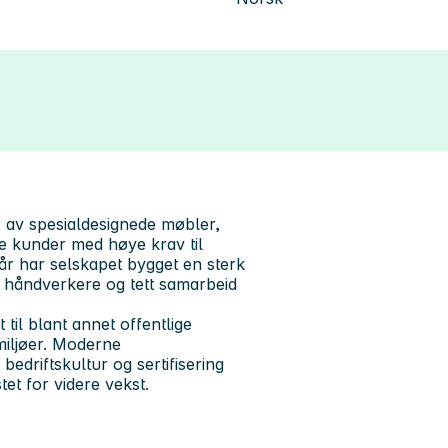
 av spesialdesignede møbler,
le kunder med høye krav til
år har selskapet bygget en sterk
e håndverkere og tett samarbeid
til blant annet offentlige
 miljøer. Moderne
edriftskultur og sertifisering
et for videre vekst.