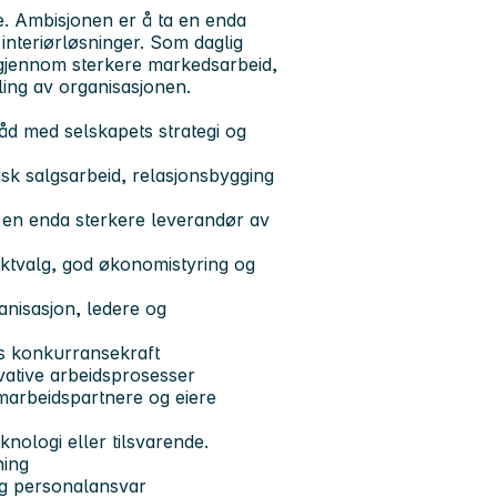
e. Ambisjonen er å ta en enda
interiørløsninger. Som daglig
n gjennom sterkere markedsarbeid,
ling av organisasjonen.
råd med selskapets strategi og
sk salgsarbeid, relasjonsbygging
il en enda sterkere leverandør av
ektvalg, god økonomistyring og
anisasjon, ledere og
ts konkurransekraft
ovative arbeidsprosesser
marbeidspartnere og eiere
nologi eller tilsvarende.
ning
og personalansvar