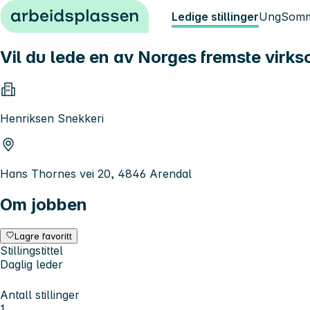
Hopp til innhold
Ledige stillinger
Ung
Somm
Vil du lede en av Norges fremste virk
Henriksen Snekkeri
Hans Thornes vei 20, 4846 Arendal
Om jobben
Lagre favoritt
Stillingstittel
Daglig leder
Antall stillinger
1