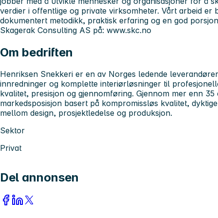
jobber med å utvikle mennesker og organisasjoner for å s
verdier i offentlige og private virksomheter. Vårt arbeid e
dokumentert metodikk, praktisk erfaring og en god porsjon
Skagerak Consulting AS på: www.skc.no
Om bedriften
Henriksen Snekkeri er en av Norges ledende leverandører
innredninger og komplette interiørløsninger til profesjonel
kvalitet, presisjon og gjennomføring. Gjennom mer enn 35 
markedsposisjon basert på kompromissløs kvalitet, dyktig
mellom design, prosjektledelse og produksjon.
Sektor
Privat
Del annonsen