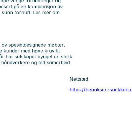
kape varige forbedringer og
r basert på en kombinasjon av
 sunn fornuft.
Les mer om
 av spesialdesignede møbler,
le kunder med høye krav til
år har selskapet bygget en sterk
e håndverkere og tett samarbeid
Nettsted
https://henriksen-snekkeri.