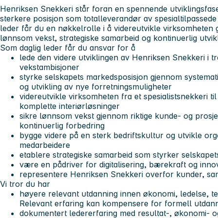
Henriksen Snekkeri står foran en spennende utviklingsfas
sterkere posisjon som totalleverandør av spesialtilpassede 
leder får du en nøkkelrolle i å videreutvikle virksomhete
lønnsom vekst, strategiske samarbeid og kontinuerlig utvik
Som daglig leder får du ansvar for å
lede den videre utviklingen av Henriksen Snekkeri i t
vekstambisjoner
styrke selskapets markedsposisjon gjennom systemati
og utvikling av nye forretningsmuligheter
videreutvikle virksomheten fra et spesialistsnekkeri t
komplette interiørløsninger
sikre lønnsom vekst gjennom riktige kunde- og prosj
kontinuerlig forbedring
bygge videre på en sterk bedriftskultur og utvikle org
medarbeidere
etablere strategiske samarbeid som styrker selskape
være en pådriver for digitalisering, bærekraft og inn
representere Henriksen Snekkeri overfor kunder, sa
Vi tror du har
høyere relevant utdanning innen økonomi, ledelse, tek
Relevant erfaring kan kompensere for formell utdan
dokumentert ledererfaring med resultat-, økonomi- 