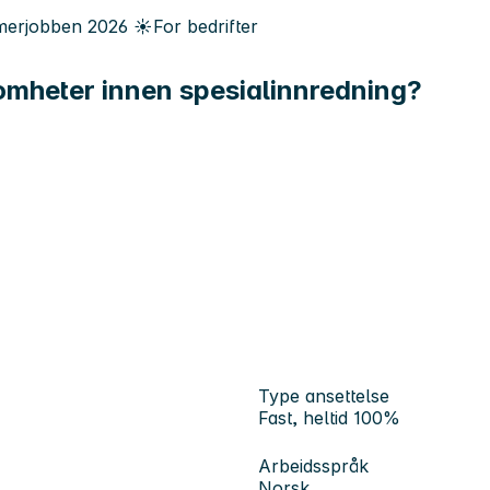
erjobben
2026
☀️
For bedrifter
somheter innen spesialinnredning?
Type ansettelse
Fast, heltid 100%
Arbeidsspråk
Norsk