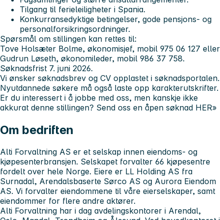
Tilgang til ferieleiligheter i Spania.
Konkurransedyktige betingelser, gode pensjons- og
personalforsikringsordninger.
Spørsmål om stillingen kan rettes til:
Tove Holsæter Bolme, økonomisjef, mobil 975 06 127 eller
Gudrun Løseth, økonomileder, mobil 986 37 758.
Søknadsfrist 7. juni 2026.
Vi ønsker søknadsbrev og CV opplastet i søknadsportalen.
Nyutdannede søkere må også laste opp karakterutskrifter.
Er du interessert i å jobbe med oss, men kanskje ikke
akkurat denne stillingen? Send oss en åpen søknad HER»
Om bedriften
Alti Forvaltning AS er et selskap innen eiendoms- og
kjøpesenterbransjen. Selskapet forvalter 66 kjøpesentre
fordelt over hele Norge. Eiere er LL Holding AS fra
Surnadal, Arendalsbaserte Sørco AS og Aurora Eiendom
AS. Vi forvalter eiendommene til våre eierselskaper, samt
eiendommer for flere andre aktører.
Alti Forvaltning har i dag avdelingskontorer i Arendal,