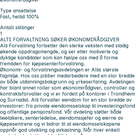
Type ansettelse
Fast, heltid 100%
Antall stillinger
1
ALTI FORVALTNING SØKER ØKONOMIRÅDGIVER
Alti Forvaltning fortsetter den sterke veksten med stadig
økende oppdragsmengde, og ser etter motiverte og
dyktige kandidater som kan hjelpe oss med å forme
fremtiden for kjøpesenterforvaltning.
Økonomi- og forvaltningsavdelingen er Altis største
fagmiljø. Hos oss jobber medarbeidere med en stor bredde
av både utdanningsbakgrunn og yrkeserfaring. Avdelingen
har blant annet roller som økonomirådgiver, controller og
kontraktsforvalter og vi er fordelt på kontorer i Trondheim
og Surnadal. Alti forvalter eiendom for en stor bredde av
investorer: fra private eiendomsselskap til investeringsfond
og offentlige pensjonsfond. Vår avdeling støtter både
leietakere, senterledelse, eiendomssjefer og eierne av
kjøpesentrene og vi bidrar til at eiendomsselskapene
oppnår god utvikling og avkastning. Når hver enkelt