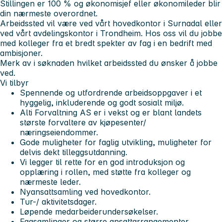
Stillingen er 100 % og økonomisjef eller økonomileder blir
din nærmeste overordnet.
Arbeidssted vil være ved vårt hovedkontor i Surnadal eller
ved vårt avdelingskontor i Trondheim. Hos oss vil du jobbe
med kolleger fra et bredt spekter av fag i en bedrift med
ambisjoner.
Merk av i søknaden hvilket arbeidssted du ønsker å jobbe
ved.
Vi tilbyr
Spennende og utfordrende arbeidsoppgaver i et
hyggelig, inkluderende og godt sosialt miljø.
Alti Forvaltning AS er i vekst og er blant landets
største forvaltere av kjøpesenter/
næringseiendommer.
Gode muligheter for faglig utvikling, muligheter for
delvis dekt tilleggsutdanning.
Vi legger til rette for en god introduksjon og
opplæring i rollen, med støtte fra kolleger og
nærmeste leder.
Nyansattsamling ved hovedkontor.
Tur-/ aktivitetsdager.
Løpende medarbeiderundersøkelser.
Fagsamlinger og større ansattarrangementer.