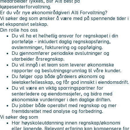
medarbeider lykkes, blir Alti best på
kjøpesenterforvaltning.
Er du vår nye
økonomirådgiver
i Alti Forvaltning?
Vi søker deg som ønsker å være med på spennende tider i
et ekspansivt selskap.
Din rolle hos oss
Du vil ha et helhetlig ansvar for regnskapet i din
portefølje - inkludert daglig regnskapsføring,
avstemminger, fakturering og oppfølging.
Du gjennomfører periodiske avslutninger og
utarbeider årsregnskap.
Du vil inngå i et team som leverer økonomiske
rapporter og beslutningsgrunnlag til våre kunder.
Du følger opp både gårdeiers økonomi og
leietakerfellesskap, og får god innsikt i eiendomsdrift.
Du vil være en viktig sparringspartner for
senterledere og eiendomssjefer, og bidra med
økonomiske vurderinger i den daglige driften.
Du jobber både operativt med regnskap og mer
fremtidsrettet med analyse og forbedring.
Vi søker deg som
Har høyskoleutdanning innen regnskap/økonomi
eller lignende. Relevant erfaring kan kompensere for