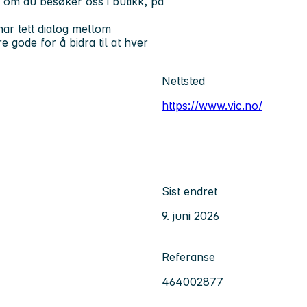
 om du besøker oss i butikk, på
ar tett dialog mellom
e gode for å bidra til at hver
Nettsted
https://www.vic.no/
Sist endret
9. juni 2026
Referanse
464002877