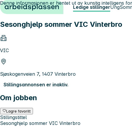
Denne informasjonen er hentet ut av kunstig intelligens for
Hopp til innhold
Ledige stillinger
Ung
Somm
Sesonghjelp sommer VIC Vinterbro
VIC
Sjøskogenveien 7, 1407 Vinterbro
Stillingsannonsen er inaktiv.
Om jobben
Lagre favoritt
Stillingstittel
Sesonghjelp sommer VIC Vinterbro