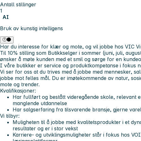
Antall stillinger
1
AI
Bruk av kunstig intelligens
Har du interesse for klær og mote, og vil jobbe hos VIC V
Til 10% stilling som Butikkselger i sommer (juni, juli, august
ønsker å møte kunden med et smil og sørge for en kundeo
I våre butikker er service og produktkompetanse i fokus 
Vi ser for oss at du trives med å jobbe med
mennesker, sal
jobbe mot felles mål. Du er imøtekommende av natur, sosia
mote og trender.
Kvalifikasjoner:
Har fullført og bestått videregående skole, relevant
manglende utdannelse
Har salgserfaring fra tilsvarende bransje, gjerne var
Vi tilbyr:
Muligheten til å jobbe med kvalitetsprodukter i et dy
resultater og er i stor vekst
Karriere- og utviklingsmuligheter står i fokus hos VO