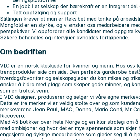
læringsplattformer
En jobb i et selskap der bærekraft er en integrert del 
Tett oppfølging og support
Stillingen krever at man er fleksibel med tanke på arbeidsti
Mangfold er en styrke, og vi ønsker oss medarbeidere med 
perspektiver. Vi oppfordrer alle kandidater med oppgitte kva
Søkere behandles og intervjuer avholdes fortløpende.
Om bedriften
VIC er en norsk kleskjede for kvinner og menn. Hos oss l
trendprodukter side om side. Den perfekte garderobe bestå
hverdagsfavoritter og selskapsgleder du kan mikse og trikse
ønsker å bidra med plagg som skaper gode minner, og kan b
som en trofast venn.
I VIC designer, produserer og selger vi våre egne merkev
Dette er tre merker vi er veldig stolte over og som kundene 
merkevarene Jean Paul, MAC, Donna, Mario Conti, Mr Cap
Riccovero.
Med 45 butikker over hele Norge og en klar strategi om å 
med ambisjoner og hvor det er mye spennende som skjer h
engasjerte og dyktige medarbeidere som gleder seg til å hj