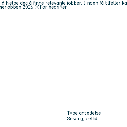
 å hjelpe deg å finne relevante jobber. I noen få tilfeller 
erjobben
2026
☀️
For bedrifter
Type ansettelse
Sesong, deltid