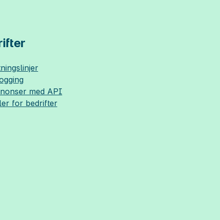
ifter
ningslinjer
logging
nnonser med API
ler for bedrifter