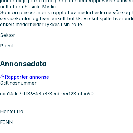
jobber daglig for å gi deg en god handleopplevelse uansett
nett eller i Sosiale Media.
Som organisasjon er vi opptatt av medarbeiderne våre og h
servicekontor og hver enkelt butikk. Vi skal spille hverandr
enkelt medarbeider lykkes i sin rolle.
Sektor
Privat
Annonsedata
Rapporter annonse
Stillingsnummer
cca14de7-ff86-43b3-8ecb-64128fcfac90
Hentet fra
FINN