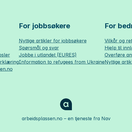
For jobbsøkere
For bedr
Nyttige artikler for jobbsøkere
Vilkår og ret
Spørsmål og svar
Hjelp til inn
sler
Jobbe i utlandet (EURES)
Overføre a
erklæring
Information to refugees from Ukraine
Nyttige artik
sen.no
arbeidsplassen.no
– en tjeneste fra Nav