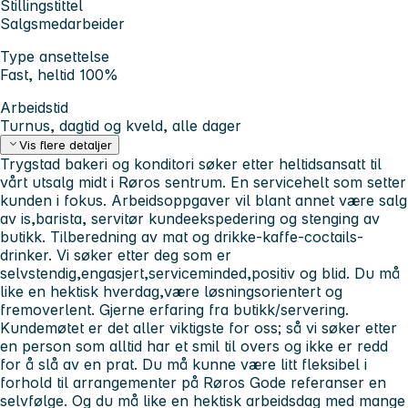
Stillingstittel
Salgsmedarbeider
Type ansettelse
Fast, heltid 100%
Arbeidstid
Turnus, dagtid og kveld, alle dager
Vis flere detaljer
Trygstad bakeri og konditori søker etter heltidsansatt til
vårt utsalg midt i Røros sentrum. En servicehelt som setter
kunden i fokus.
Arbeidsoppgaver vil blant annet være salg
av is,barista, servitør kundeekspedering og stenging av
butikk. Tilberedning av mat og drikke-kaffe-coctails-
drinker.
Vi søker etter deg som er
selvstendig,engasjert,serviceminded,positiv og blid. Du må
like en hektisk hverdag,være løsningsorientert og
fremoverlent.
Gjerne erfaring fra butikk/servering.
Kundemøtet er det aller viktigste for oss; så vi søker etter
en person som alltid har et smil til overs og ikke er redd
for å slå av en prat.
Du må kunne være litt fleksibel i
forhold til arrangementer på Røros
Gode referanser en
selvfølge. Og du må like en hektisk arbeidsdag med mange