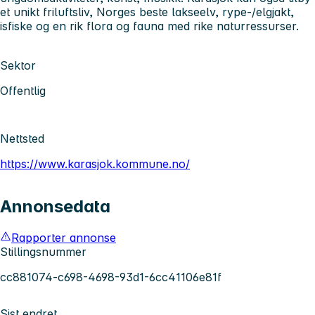
et unikt friluftsliv, Norges beste lakseelv, rype-/elgjakt,
isfiske og en rik flora og fauna med rike naturressurser.
Sektor
Offentlig
Nettsted
https://www.karasjok.kommune.no/
Annonsedata
Rapporter annonse
Stillingsnummer
cc881074-c698-4698-93d1-6cc41106e81f
Sist endret