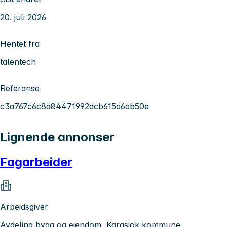
20. juli 2026
Hentet fra
talentech
Referanse
c3a767c6c8a84471992dcb615a6ab50e
Lignende annonser
Fagarbeider
Arbeidsgiver
Avdeling bygg og eiendom, Karasjok kommune