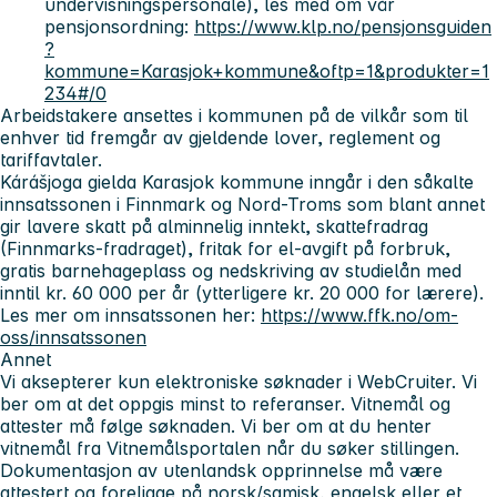
undervisningspersonale), les med om vår
pensjonsordning:
https://www.klp.no/pensjonsguiden
?
kommune=Karasjok+kommune&oftp=1&produkter=1
234#/0
Arbeidstakere ansettes i kommunen på de vilkår som til
enhver tid fremgår av gjeldende lover, reglement og
tariffavtaler.
Kárášjoga gielda Karasjok kommune inngår i den såkalte
innsatssonen i Finnmark og Nord-Troms som blant annet
gir lavere skatt på alminnelig inntekt, skattefradrag
(Finnmarks-fradraget), fritak for el-avgift på forbruk,
gratis barnehageplass og nedskriving av studielån med
inntil kr. 60 000 per år (ytterligere kr. 20 000 for lærere).
Les mer om innsatssonen her:
https://www.ffk.no/om-
oss/innsatssonen
Annet
Vi aksepterer kun elektroniske søknader i WebCruiter. Vi
ber om at det oppgis minst to referanser. Vitnemål og
attester må følge søknaden. Vi ber om at du henter
vitnemål fra Vitnemålsportalen når du søker stillingen.
Dokumentasjon av utenlandsk opprinnelse må være
attestert og foreligge på norsk/samisk, engelsk eller et