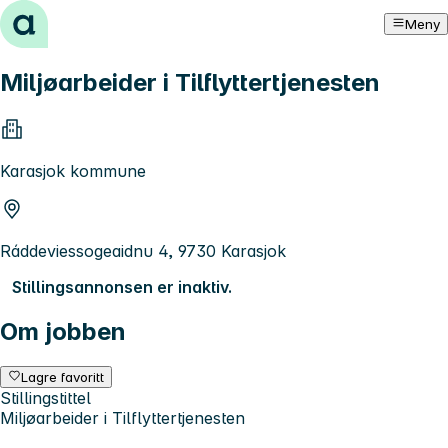
Hopp til innhold
Meny
Miljøarbeider i Tilflyttertjenesten
Karasjok kommune
Ráddeviessogeaidnu 4, 9730 Karasjok
Stillingsannonsen er inaktiv.
Om jobben
Lagre favoritt
Stillingstittel
Miljøarbeider i Tilflyttertjenesten