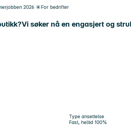
erjobben
2026
☀️
For bedrifter
butikk?Vi søker nå en engasjert og struk
Type ansettelse
Fast, heltid 100%