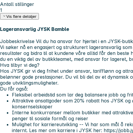
Antall stillinger
1
Vis flere detaljer
Lageransvarlig JYSK Bamble
Jobbeskrivelse
Vil du ha ansvar for hjertet i en JYSK-buti
Vi søker nå en engasjert og strukturert lageransvarlig som
resultater og bidra til at kundene våre alltid får den best
du en viktig del av butikkteamet, med ansvar for lageret, 
Hva tilbyr vi deg?
Hos JYSK gir vi deg frihet under ansvar, tarifflønn og att
belønner gode prestasjoner. Du vil bli del av et dynamisk 
gode utviklingsmuligheter.
Du får også:
Fleksibel arbeidstid som lar deg balansere jobb og frit
Attraktive ansattgoder som 20% rabatt hos JYSK og 
konsernselskaper
Interne konkurranser mellom butikker med attraktive
penger til sosiale formål og reiser
Mulighet for karriereutvikling -- Vi har som mål å re
internt. Les mer om karriere i JYSK her: https://jobb.j