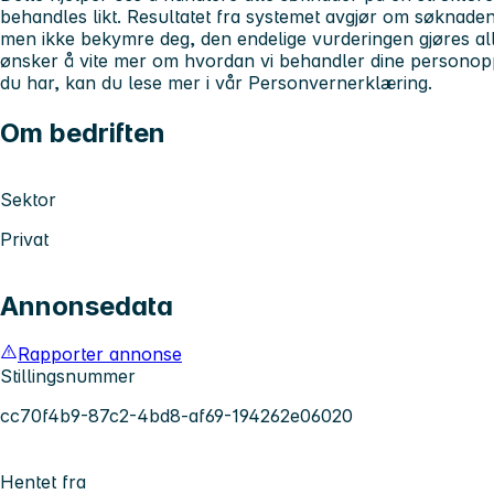
behandles likt. Resultatet fra systemet avgjør om søknaden d
men ikke bekymre deg, den endelige vurderingen gjøres all
ønsker å vite mer om hvordan vi behandler dine personoppl
du har, kan du lese mer i vår Personvernerklæring.
Om bedriften
Sektor
Privat
Annonsedata
Rapporter annonse
Stillingsnummer
cc70f4b9-87c2-4bd8-af69-194262e06020
Hentet fra