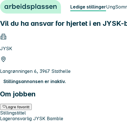
Hopp til innhold
Ledige stillinger
Ung
Somm
Vil du ha ansvar for hjertet i en JYSK-
JYSK
Langrønningen 6, 3967 Stathelle
Stillingsannonsen er inaktiv.
Om jobben
Lagre favoritt
Stillingstittel
Lageransvarlig JYSK Bamble