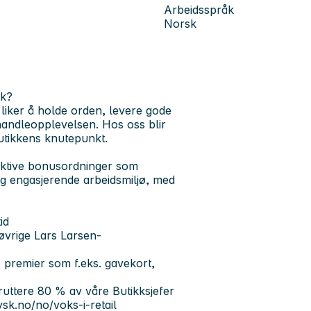
Arbeidsspråk
Norsk
kk?
 liker å holde orden, levere gode
e handleopplevelsen. Hos oss blir
butikkens knutepunkt.
raktive bonusordninger som
og engasjerende arbeidsmiljø, med
id
øvrige Lars Larsen-
 premier som f.eks. gavekort,
kruttere 80 % av våre Butikksjefer
ysk.no/no/voks-i-retail