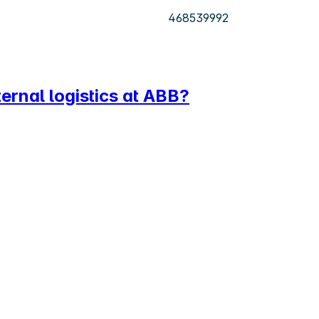
468539992
ternal logistics at ABB?