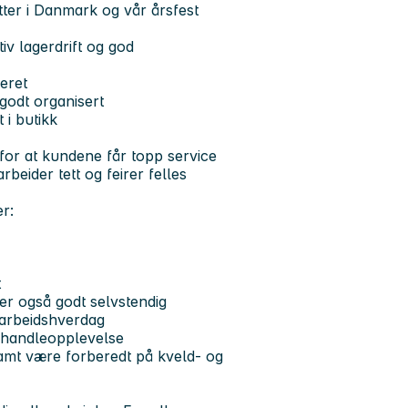
ter i Danmark og vår årsfest
iv lagerdrift og god
eret
 godt organisert
 i butikk
e for at kundene får topp service
beider tett og feirer felles
r:
t
er også godt selvstendig
t arbeidshverdag
v handleopplevelse
samt være forberedt på kveld- og