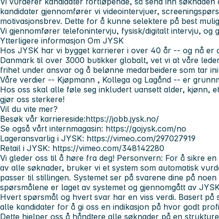
Vi vurderer kandidater fortløpende, så send inn søknaden di
kandidater gjennomfører vi videointervjuer, screeningspør
motivasjonsbrev. Dette for å kunne selektere på best muli
Vi gjennomfører telefonintervju, fysisk/digitalt intervju, og 
Ytterligere informasjon
Om JYSK
Hos JYSK har vi bygget karrierer i over 40 år --
og nå er d
Danmark til over 3000 butikker globalt, vet vi at våre leder
frihet under ansvar og å belønne medarbeidere som tar initia
Våre verdier --
Kjøpmann
,
Kollega
og
Lagånd
-- er grunnmu
Hos oss skal alle føle seg inkludert uansett alder, kjønn, e
gjør oss sterkere!
Vil du vite mer?
Besøk vår karriereside:https://jobb.jysk.no/
Se også vårt internmagasin: https://gojysk.com/no
Lageransvarlig i JYSK: https://vimeo.com/297027919
Retail i JYSK: https://vimeo.com/348142280
Vi gleder oss til å høre fra deg!
Personvern:
For å sikre en
av alle søknader, bruker vi et system som automatisk vur
passer til stillingen.
Systemet ser på svarene dine på noen 
spørsmålene er laget av systemet og gjennomgått av JYSK s
Hvert spørsmål og hvert svar har en viss verdi. Basert på
alle kandidater for å gi oss en indikasjon på hvor godt prof
Dette hjelper oss å håndtere alle søknader på en strukture