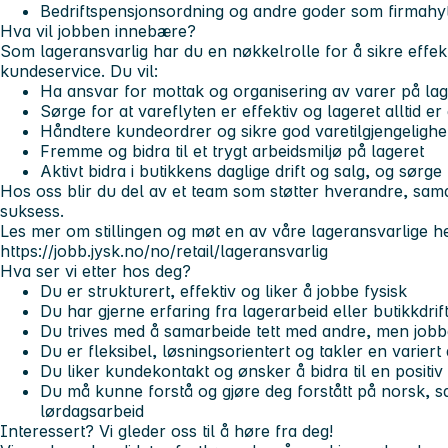
Bedriftspensjonsordning og andre goder som firmahyt
Hva vil jobben innebære?
Som lageransvarlig har du en nøkkelrolle for å sikre effekt
kundeservice. Du vil:
Ha ansvar for mottak og organisering av varer på lag
Sørge for at vareflyten er effektiv og lageret alltid er
Håndtere kundeordrer og sikre god varetilgjengelighet
Fremme og bidra til et trygt arbeidsmiljø på lageret
Aktivt bidra i butikkens daglige drift og salg, og sørg
Hos oss blir du del av et team som støtter hverandre, samar
suksess.
Les mer om stillingen og møt en av våre lageransvarlige he
https://jobb.jysk.no/no/retail/lageransvarlig
Hva ser vi etter hos deg?
Du er strukturert, effektiv og liker å jobbe fysisk
Du har gjerne erfaring fra lagerarbeid eller butikkdrif
Du trives med å samarbeide tett med andre, men jobb
Du er fleksibel, løsningsorientert og takler en varier
Du liker kundekontakt og ønsker å bidra til en positi
Du må kunne forstå og gjøre deg forstått på norsk, 
lørdagsarbeid
Interessert? Vi gleder oss til å høre fra deg!