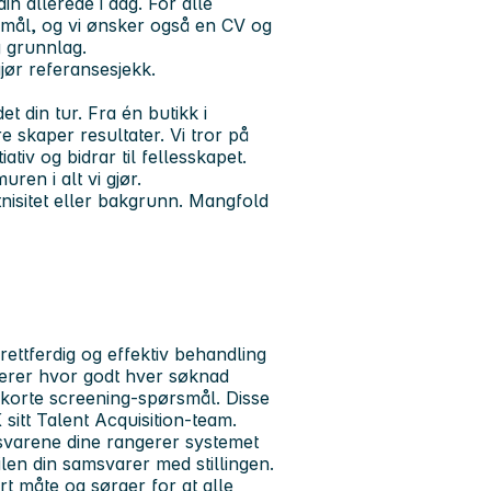
n allerede i dag. For alle
smål, og vi ønsker også en CV og
g grunnlag.
gjør referansesjekk.
et din tur.
Fra én butikk i
e skaper resultater. Vi tror på
tiv og bidrar til fellesskapet.
ren i alt vi gjør.
tnisitet eller bakgrunn. Mangfold
 rettferdig og effektiv behandling
derer hvor godt hver søknad
korte screening-spørsmål. Disse
itt Talent Acquisition-team.
 svarene dine rangerer systemet
ilen din samsvarer med stillingen.
rt måte og sørger for at alle