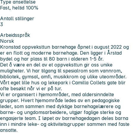
Type ansettelse
Fast, heltid 100%
Antall stillinger
3
Arbeidsspråk
Norsk
Kronstad oppveksttun barnehage åpnet i august 2022 og
er en flott og moderne barnehage. Den ligger i Årstad
bydel og har plass til 80 barn i alderen 1-5 år.
Det å være en del av et oppveksttun gir oss unike
muligheter. Vi har tilgang til spesialrom som vannrom,
bibliotek, gymsal, amfi, musikkrom og ulike uteområder.
Vårt eget lille hus og lekepark i Camilla Collets gate blir
ofte besøkt når vi er på tur.
Vi er organisert i hjemområder, med aldersinndelte
grupper. Hvert hjemområde ledes av en pedagogiske
leder, som sammen med dyktige barnehagelærere og
barne- og ungdomsarbeidere, utgjør faglige sterke og
engasjerte team. I løpet av barnehagedagen deles barna
inn i mindre leke- og aktivitetsgrupper sammen med faste
ansatte.