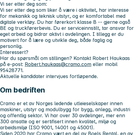
Vi ser etter deg som:
Vi ser etter deg som liker å være i aktivitet, har interesse
for mekanikk og teknisk utstyr, og er komfortabel med
digitale verktøy. Du har førerkort klasse B -- gjerne også
BE og truckførerbevis. Du er serviceinnstilt, tar ansvar for
eget arbeid og bidrar aktivt i avdelingen. I tillegg er du
motivert for å lære og utvikle deg, både faglig og
personlig.
Interessert?
Har du spørsmål om stillingen? Kontakt Robert Haukaas
på e‑post:
Robert.haukaas@cramo.com
eller mobil
95428771.
Aktuelle kandidater intervjues fortløpende.
Om bedriften
Cramo er et av Norges ledende utleieselskaper innen
maskiner, utstyr og modulbygg for bygg, anlegg, industri
og offentlig sektor. Vi har over 30 avdelinger, mer enn
300 ansatte og er sertifisert innen kvalitet, miljø og
arbeidsmiljø (ISO 9001, 14001 og 45001).
Siden 2020 har Cramo vært en del av Boels Rental, en av