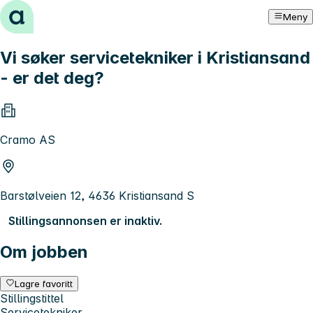
Hopp til innhold
Meny
Vi søker servicetekniker i Kristiansand
- er det deg?
Cramo AS
Barstølveien 12, 4636 Kristiansand S
Stillingsannonsen er inaktiv.
Om jobben
Lagre favoritt
Stillingstittel
Servicetekniker