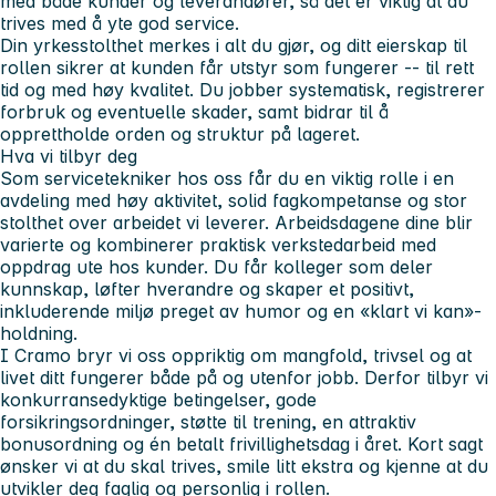
med både kunder og leverandører, så det er viktig at du
trives med å yte god service.
Din yrkesstolthet merkes i alt du gjør, og ditt eierskap til
rollen sikrer at kunden får utstyr som fungerer -- til rett
tid og med høy kvalitet. Du jobber systematisk, registrerer
forbruk og eventuelle skader, samt bidrar til å
opprettholde orden og struktur på lageret.
Hva vi tilbyr deg
Som servicetekniker hos oss får du en viktig rolle i en
avdeling med høy aktivitet, solid fagkompetanse og stor
stolthet over arbeidet vi leverer. Arbeidsdagene dine blir
varierte og kombinerer praktisk verkstedarbeid med
oppdrag ute hos kunder. Du får kolleger som deler
kunnskap, løfter hverandre og skaper et positivt,
inkluderende miljø preget av humor og en «klart vi kan»-
holdning.
I Cramo bryr vi oss oppriktig om mangfold, trivsel og at
livet ditt fungerer både på og utenfor jobb. Derfor tilbyr vi
konkurransedyktige betingelser, gode
forsikringsordninger, støtte til trening, en attraktiv
bonusordning og én betalt frivillighetsdag i året. Kort sagt
ønsker vi at du skal trives, smile litt ekstra og kjenne at du
utvikler deg faglig og personlig i rollen.