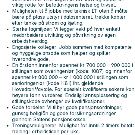
viktig rolle for befolkningens helse og trivsel.
Muligheten til å jobbe med teknisk IT uten å måtte
bære på plass utstyr i datasenteret, trekke kabler
eller tenke på strøm og kjøling.
Sterke fagmiljøer: Vi legger vekt på hver enkelt
medarbeiders utvikling og påvirkning av egen
arbeidshverdag.
Engasjerte kolleger: Jobb sammen med kompetente
og hyggelige ansatte som hjelper og spiller
hverandre gode.
En årslønn innenfor spennet kr 700 000 – 900 000 i
stillingen som overingeniør (kode: 1087) og innenfor
spennet kr 800 000 – kr 1 000 000 i stillingen som
senioringeniør (kode 1181) iht. gjeldende
Hovedtariffavtale. For spesielt kvalifiserte søkere kan
høyere lønn vurderes. Endelig lønnsplassering og
stillingskode avhenger av kvalifikasjoner.
Gode fordeler: Vi tilbyr gode pensjonsordninger,
gunstig boliglån og gode forsikringsordninger
gjennom Statens pensjonskasse.
Treningsmuligheter: Mulighet for inntil 2 timers betalt
trening i arbeidstiden per uke.