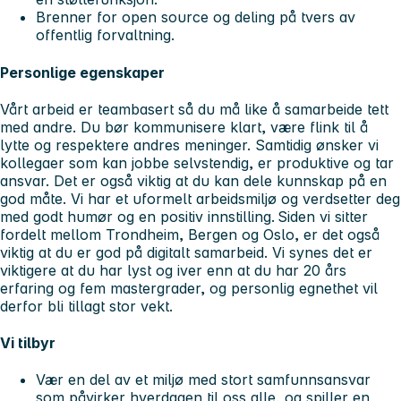
Brenner for open source og deling på tvers av
offentlig forvaltning.
Personlige egenskaper
Vårt arbeid er teambasert så du må like å samarbeide tett
med andre. Du bør kommunisere klart, være flink til å
lytte og respektere andres meninger. Samtidig ønsker vi
kollegaer som kan jobbe selvstendig, er produktive og tar
ansvar. Det er også viktig at du kan dele kunnskap på en
god måte. Vi har et uformelt arbeidsmiljø og verdsetter deg
med godt humør og en positiv innstilling. Siden vi sitter
fordelt mellom Trondheim, Bergen og Oslo, er det også
viktig at du er god på digitalt samarbeid. Vi synes det er
viktigere at du har lyst og iver enn at du har 20 års
erfaring og fem mastergrader, og personlig egnethet vil
derfor bli tillagt stor vekt.
Vi tilbyr
Vær en del av et miljø med stort samfunnsansvar
som påvirker hverdagen til oss alle, og spiller en