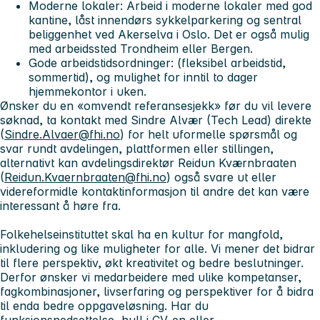
Moderne lokaler: Arbeid i moderne lokaler med god
kantine, låst innendørs sykkelparkering og sentral
beliggenhet ved Akerselva i Oslo. Det er også mulig
med arbeidssted Trondheim eller Bergen.
Gode arbeidstidsordninger: (fleksibel arbeidstid,
sommertid), og mulighet for inntil to dager
hjemmekontor i uken.
Ønsker du en «omvendt referansesjekk» før du vil levere
søknad, ta kontakt med Sindre Alvær (Tech Lead) direkte
(
Sindre.Alvaer@fhi.no
) for helt uformelle spørsmål og
svar rundt avdelingen, plattformen eller stillingen,
alternativt kan avdelingsdirektør Reidun Kværnbraaten
(
Reidun.Kvaernbraaten@fhi.no
) også svare ut eller
videreformidle kontaktinformasjon til andre det kan være
interessant å høre fra.
Folkehelseinstituttet skal ha en kultur for mangfold,
inkludering og like muligheter for alle. Vi mener det bidrar
til flere perspektiv, økt kreativitet og bedre beslutninger.
Derfor ønsker vi medarbeidere med ulike kompetanser,
fagkombinasjoner, livserfaring og perspektiver for å bidra
til enda bedre oppgaveløsning. Har du