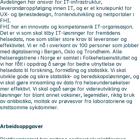
Avdelingen har ansvar for IT-infrastruktur,
leverandøroppfølging innen IT, og er et knutepunkt for
UX- og tjenestedesign, frontendutvikling og nettportaler i
FHI.
FHI har en innovativ og kompetanserik IT-organisasjon.
Det er vi som skal tilby IT-løsninger for fremtidens
helsedata, noe som stiller store krav til leveranser og
effektivitet. Vi er nå i overkant av 100 personer som jobber
med digitalisering i Bergen, Oslo og Trondheim. Alle
helseregistrene i Norge er samlet i Folkehelseinstituttet og
vi har fått i oppdrag å sørge for bedre utnyttelse av
helsedata til forskning, formidling og statistikk. Vi skal
utvikle gode og sikre statistikk- og beredskapsløsninger, og
vi skal gjøre innsamling av data fra helseundersøkelser
mer effektivt. Vi skal også sørge for videreutvikling av
løsninger for blant annet vaksiner, legemidler, riktig bruk
av antibiotika, mottak av prøvesvar fra laboratoriene og
smittsomme sykdommer.
Arbeidsoppgaver