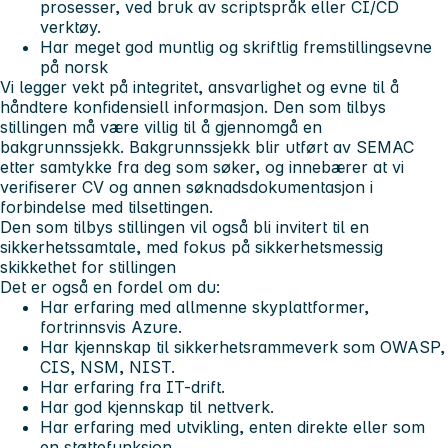
prosesser, ved bruk av scriptspråk eller CI/CD
verktøy.
Har meget god muntlig og skriftlig fremstillingsevne
på norsk
Vi legger vekt på integritet, ansvarlighet og evne til å
håndtere konfidensiell informasjon. Den som tilbys
stillingen må være villig til å gjennomgå en
bakgrunnssjekk. Bakgrunnssjekk blir utført av SEMAC
etter samtykke fra deg som søker, og innebærer at vi
verifiserer CV og annen søknadsdokumentasjon i
forbindelse med tilsettingen.
Den som tilbys stillingen vil også bli invitert til en
sikkerhetssamtale, med fokus på sikkerhetsmessig
skikkethet for stillingen
Det er også en fordel om du:
Har erfaring med allmenne skyplattformer,
fortrinnsvis Azure.
Har kjennskap til sikkerhetsrammeverk som OWASP,
CIS, NSM, NIST.
Har erfaring fra IT-drift.
Har god kjennskap til nettverk.
Har erfaring med utvikling, enten direkte eller som
en støttefunksjon.