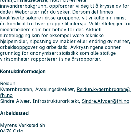
funksjonsnedsettelse, hull i CV-en eller
innvandrerbakgrunn, oppfordrer vi deg til å krysse av for
dette i Webcruiter når du søker. Dersom det finnes
kvalifiserte søkere i disse gruppene, vil vi kalle inn minst
én kandidat fra hver gruppe til intervju. Vi tilrettelegger for
medarbeidere som har behov for det. Aktuell
tilrettelegging kan for eksempel være tekniske
hjelpemidler, tilpasning av møbler eller endring av rutiner,
arbeidsoppgaver og arbeidstid. Avkrysningene danner
grunnlag for anonymisert statistikk som alle statlige
virksomheter rapporterer i sine årsrapporter.
Kontaktinformasjon
Reidun
Kværnbraaten, Avdelingsdirektør,
Reidun.kvaernbraaten@
fhi.no
Sindre Alvær, Infrastrukturarkitekt,
Sindre.Alvaer@fhi.no
Arbeidssted
Myrens Verksted 6h
0476 Oslo