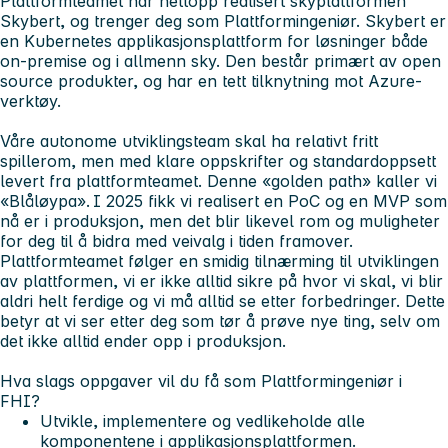
Plattformteamet har nettopp realisert skyplattformen
Skybert, og trenger deg som Plattformingeniør. Skybert er
en Kubernetes applikasjonsplattform for løsninger både
on-premise og i allmenn sky. Den består primært av open
source produkter, og har en tett tilknytning mot Azure-
verktøy.
Våre autonome utviklingsteam skal ha relativt fritt
spillerom, men med klare oppskrifter og standardoppsett
levert fra plattformteamet. Denne «golden path» kaller vi
«Blåløypa». I 2025 fikk vi realisert en PoC og en MVP som
nå er i produksjon, men det blir likevel rom og muligheter
for deg til å bidra med veivalg i tiden framover.
Plattformteamet følger en smidig tilnærming til utviklingen
av plattformen, vi er ikke alltid sikre på hvor vi skal, vi blir
aldri helt ferdige og vi må alltid se etter forbedringer. Dette
betyr at vi ser etter deg som tør å prøve nye ting, selv om
det ikke alltid ender opp i produksjon.
Hva slags oppgaver vil du få som Plattformingeniør i
FHI?
Utvikle, implementere og vedlikeholde alle
komponentene i applikasjonsplattformen.