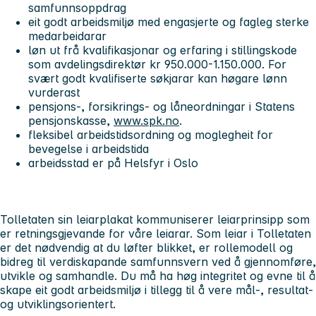
samfunnsoppdrag
eit godt arbeidsmiljø med engasjerte og fagleg sterke
medarbeidarar
løn ut frå kvalifikasjonar og erfaring i stillingskode
som avdelingsdirektør kr 950.000-1.150.000. For
svært godt kvalifiserte søkjarar kan høgare lønn
vurderast
pensjons-, forsikrings- og låneordningar i Statens
pensjonskasse,
www.spk.no
.
fleksibel arbeidstidsordning og moglegheit for
bevegelse i arbeidstida
arbeidsstad er på Helsfyr i Oslo
Tolletaten sin leiarplakat kommuniserer leiarprinsipp som
er retningsgjevande for våre leiarar. Som leiar i Tolletaten
er det nødvendig at du løfter blikket, er rollemodell og
bidreg til verdiskapande samfunnsvern ved å gjennomføre,
utvikle og samhandle. Du må ha høg integritet og evne til å
skape eit godt arbeidsmiljø i tillegg til å vere mål-, resultat-
og utviklingsorientert.