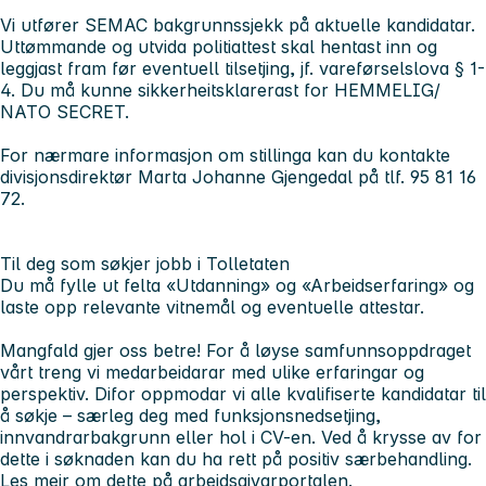
Vi utfører SEMAC bakgrunnssjekk på aktuelle kandidatar.
Uttømmande og utvida politiattest skal hentast inn og
leggjast fram før eventuell tilsetjing, jf. vareførselslova § 1-
4. Du må kunne sikkerheitsklarerast for HEMMELIG/
NATO SECRET.
For nærmare informasjon om stillinga kan du kontakte
divisjonsdirektør Marta Johanne Gjengedal på tlf. 95 81 16
72.
Til deg som søkjer jobb i Tolletaten
Du må fylle ut felta «Utdanning» og «Arbeidserfaring» og
laste opp relevante vitnemål og eventuelle attestar.
Mangfald gjer oss betre! For å løyse samfunnsoppdraget
vårt treng vi medarbeidarar med ulike erfaringar og
perspektiv. Difor oppmodar vi alle kvalifiserte kandidatar til
å søkje – særleg deg med funksjonsnedsetjing,
innvandrarbakgrunn eller hol i CV-en. Ved å krysse av for
dette i søknaden kan du ha rett på positiv særbehandling.
Les meir om dette på
arbeidsgivarportalen
.