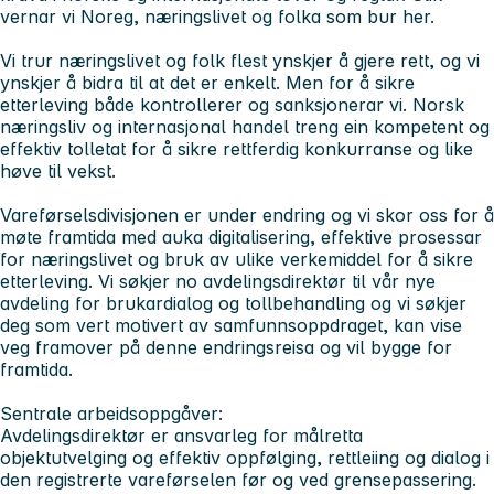
vernar vi Noreg, næringslivet og folka som bur her.
Vi trur næringslivet og folk flest ynskjer å gjere rett, og vi
ynskjer å bidra til at det er enkelt. Men for å sikre
etterleving både kontrollerer og sanksjonerar vi. Norsk
næringsliv og internasjonal handel treng ein kompetent og
effektiv tolletat for å sikre rettferdig konkurranse og like
høve til vekst.
Vareførselsdivisjonen er under endring og vi skor oss for å
møte framtida med auka digitalisering, effektive prosessar
for næringslivet og bruk av ulike verkemiddel for å sikre
etterleving. Vi søkjer no avdelingsdirektør til vår nye
avdeling for brukardialog og tollbehandling og vi søkjer
deg som vert motivert av samfunnsoppdraget, kan vise
veg framover på denne endringsreisa og vil bygge for
framtida.
Sentrale arbeidsoppgåver:
Avdelingsdirektør er ansvarleg for målretta
objektutvelging og effektiv oppfølging, rettleiing og dialog i
den registrerte vareførselen før og ved grensepassering.