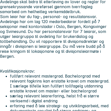
Avdelinga skal bidra til etterleving av lover og reglar for
grensekryssande vareførsel gjennom tverrfagleg
samarbeid om heilheitleg verkemiddelbruk.
Som leiar har du fag-, personal- og resultatansvar.
Avdelinga har om lag 120 medarbeidarar fordelt på 7
seksjonar med kontorstadar i Oslo, Bergen, Kongsvinger
og Svinesund. Du har personalansvar for 7 leiarar, som
utgjer leiargruppa til avdeling for brukerdialog og
tollbehandling. Du vil rapportere til divisjonsdirektør og
inngår i divisjonen si leiargruppe. Du må vere budd på å
reise kringom til lokasjonane og til divisjonsleiarmøte i
Bergen.
Kvalifikasjonskrav:
fullført relevant mastergrad. Bachelorgrad med
relevant fagkrins kan erstatte kravet om mastergrad.
I særlege tilfelle kan fullført tollfagelg utdanning
erstatte kravet om master- eller bachelorgrad
særleg relevant leiarerfaring, helst frå ei større
verksemd i digital endring
erfaring med å leie strategi- og utviklingsarbeid, med
dokumenterte resultat frå større endrings- og