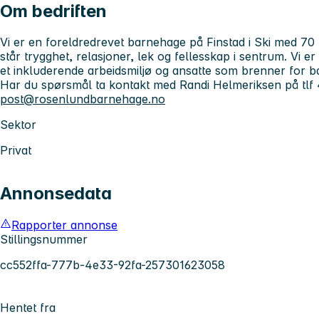
Om bedriften
Vi er en foreldredrevet barnehage på Finstad i Ski med 70 
står trygghet, relasjoner, lek og fellesskap i sentrum. Vi 
et inkluderende arbeidsmiljø og ansatte som brenner for b
Har du spørsmål ta kontakt med Randi Helmeriksen på tlf
post@rosenlundbarnehage.no
Sektor
Privat
Annonsedata
Rapporter annonse
Stillingsnummer
cc552ffa-777b-4e33-92fa-257301623058
Hentet fra