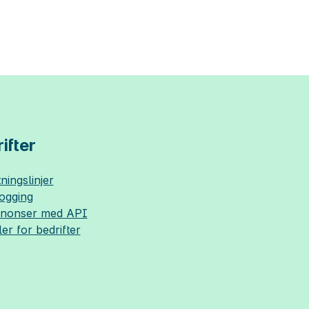
ifter
ningslinjer
logging
nnonser med API
ler for bedrifter