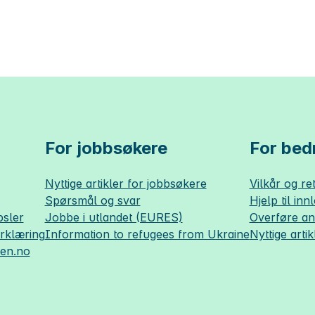
For jobbsøkere
For bedr
Nyttige artikler for jobbsøkere
Vilkår og ret
Spørsmål og svar
Hjelp til inn
sler
Jobbe i utlandet (EURES)
Overføre a
erklæring
Information to refugees from Ukraine
Nyttige artik
sen.no