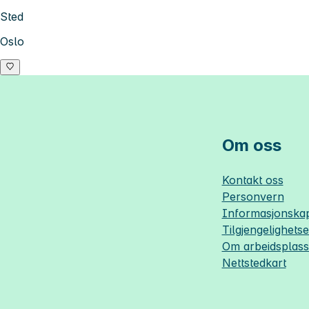
Sted
Oslo
Om oss
Kontakt oss
Personvern
Informasjonskap
Tilgjengelighets
Om
arbeidsplas
Nettstedkart