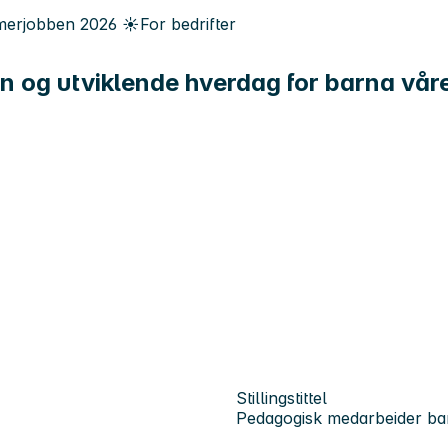
erjobben
2026
☀️
For bedrifter
en og utviklende hverdag for barna vår
Stillingstittel
Pedagogisk medarbeider b