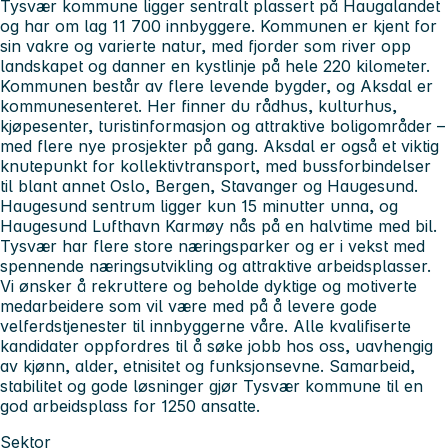
Tysvær kommune ligger sentralt plassert på Haugalandet
og har om lag 11 700 innbyggere. Kommunen er kjent for
sin vakre og varierte natur, med fjorder som river opp
landskapet og danner en kystlinje på hele 220 kilometer.
Kommunen består av flere levende bygder, og Aksdal er
kommunesenteret. Her finner du rådhus, kulturhus,
kjøpesenter, turistinformasjon og attraktive boligområder –
med flere nye prosjekter på gang. Aksdal er også et viktig
knutepunkt for kollektivtransport, med bussforbindelser
til blant annet Oslo, Bergen, Stavanger og Haugesund.
Haugesund sentrum ligger kun 15 minutter unna, og
Haugesund Lufthavn Karmøy nås på en halvtime med bil.
Tysvær har flere store næringsparker og er i vekst med
spennende næringsutvikling og attraktive arbeidsplasser.
Vi ønsker å rekruttere og beholde dyktige og motiverte
medarbeidere som vil være med på å levere gode
velferdstjenester til innbyggerne våre. Alle kvalifiserte
kandidater oppfordres til å søke jobb hos oss, uavhengig
av kjønn, alder, etnisitet og funksjonsevne. Samarbeid,
stabilitet og gode løsninger gjør Tysvær kommune til en
god arbeidsplass for 1250 ansatte.
Sektor