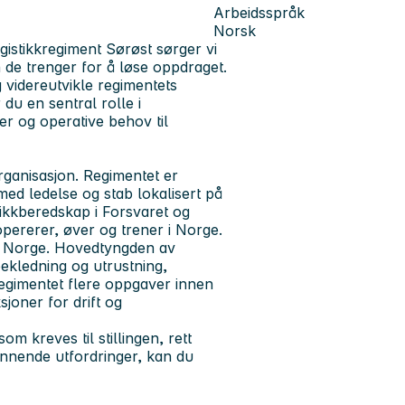
Arbeidsspråk
Norsk
gistikkregiment Sørøst sørger vi
n de trenger for å løse oppdraget.
g videreutvikle regimentets
du en sentral rolle i
er og operative behov til
rganisasjon. Regimentet er
med ledelse og stab lokalisert på
ikkberedskap i Forsvaret og
opererer, øver og trener i Norge.
or Norge. Hovedtyngden av
ekledning og utrustning,
 regimentet flere oppgaver innen
sjoner for drift og
om kreves til stillingen, rett
pennende utfordringer, kan du