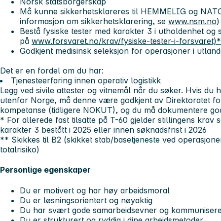
Norsk statsborgerskap
Må kunne sikkerhetsklareres til HEMMELIG og NATO 
informasjon om sikkerhetsklarering, se
www.nsm.no
)
Bestå fysiske tester med karakter 3 i utholdenhet og 
på
www.forsvaret.no/krav/fysiske-tester-i-forsvaret)*
Godkjent medisinsk seleksjon for operasjoner i utland
Det er en fordel om du har:
Tjenesteerfaring innen operativ logistikk
Legg ved sivile attester og vitnemål når du søker. Hvis du 
utenfor Norge, må denne være godkjent av Direktoratet f
kompetanse (tidligere NOKUT), og du må dokumentere go
* For allerede fast tilsatte på T-60 gjelder stillingens kra
karakter 3 bestått i 2025 eller innen søknadsfrist i 2026
** Skikkes til B2 (skikket stab/basetjeneste ved operasjone
totalrisiko)
Personlige egenskaper
Du er motivert og har høy arbeidsmoral
Du er løsningsorientert og nøyaktig
Du har svært gode samarbeidsevner og kommuniserer
Du er strukturert og ryddig i dine arbeidsmetoder