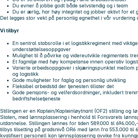
Du evner å jobbe godt både selvstendig og i team
Du er ærlig, har høy integritet og jobber aktivt for et
Det legges stor vekt på personlig egnethet i vår vurderin
Vi tilbyr
En sentral stabsrolle i et logistikkregiment med vikti
understøttelsesoppgaver
Mulighet til å påvirke og videreutvikle regimentets tr
Et fagmiljø med høy kompetanse innen operativ logist
Varierte arbeidsoppgaver i skjæringspunktet mellom p
og logistikk
Gode muligheter for faglig og personlig utvikling
Fleksibel arbeidstid der tjenesten tillater det
Gode pensjons- og velferdsordninger, inkludert trenin
bedriftshelsetjeneste
Stillingen er en Kaptein/Kapteinløytnant (OF2) stilling og lø
Staten, med lønnsplassering i henhold til Forsvarets lønnsp
utdannelse. Stillingen lønnes for tiden 589.000 til 696.000
tilbys tilsetting på gradsnivå OR6 med lønn fra 553.000 til 
kvalifisert personell kan lønnsplassering avvike fra kunngjo