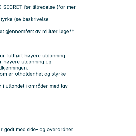
SECRET før tiltredelse (for mer
styrke (se beskrivelse
et gjennomført av militær lege**
har fullført høyere utdanning
or høyere utdanning og
dkjenningen.
v som er utholdenhet og styrke
r i utlandet i områder med lav
 godt med side- og overordnet