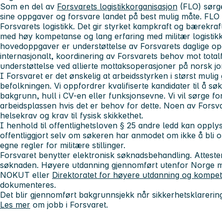
Som en del av
Forsvarets logistikkorganisasjon
(FLO) sørge
sine oppgaver og forsvare landet på best mulig måte. FLO 
Forsvarets logistikk. Det gir styrket kampkraft og bærekraft
med høy kompetanse og lang erfaring med militær logistikk
hovedoppgaver er understøttelse av Forsvarets daglige op
internasjonalt, koordinering av Forsvarets behov mot total
understøttelse ved allierte mottaksoperasjoner på norsk jo
I Forsvaret er det ønskelig at arbeidsstyrken i størst mulig
befolkningen. Vi oppfordrer kvalifiserte kandidater til å sø
bakgrunn, hull i CV-en eller funksjonsevne. Vi vil sørge for
arbeidsplassen hvis det er behov for dette. Noen av Forsva
helsekrav og krav til fysisk skikkethet.
I henhold til offentlighetsloven § 25 andre ledd kan opply
offentliggjort selv om søkeren har anmodet om ikke å bli o
egne regler for militære stillinger.
Forsvaret benytter elektronisk søknadsbehandling. Atteste
søknaden. Høyere utdanning gjennomført utenfor Norge må
NOKUT eller
Direktoratet for høyere utdanning og kompe
dokumenteres.
Det blir gjennomført bakgrunnsjekk når sikkerhetsklareri
Les mer
om jobb i Forsvaret.