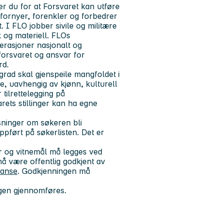
r du for at Forsvaret kan utføre
fornyer, forenkler og forbedrer
. I FLO jobber sivile og militære
 og materiell. FLOs
erasjoner nasjonalt og
forsvaret og ansvar for
rd.
 grad skal gjenspeile mangfoldet i
ke, uavhengig av kjønn, kulturell
 tilrettelegging på
rets stillinger kan ha egne
sninger om søkeren bli
ppført på søkerlisten. Det er
r og vitnemål må legges ved
 være offentlig godkjent av
tanse
. Godkjenningen må
ngen gjennomføres.