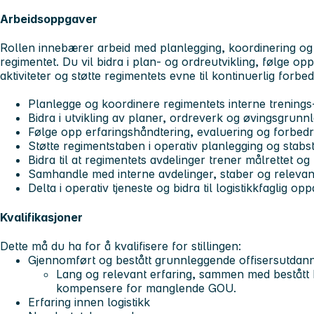
Arbeidsoppgaver
Rollen innebærer arbeid med planlegging, koordinering og u
regimentet. Du vil bidra i plan- og ordreutvikling, følge op
aktiviteter og støtte regimentets evne til kontinuerlig forbed
Planlegge og koordinere regimentets interne trening
Bidra i utvikling av planer, ordreverk og øvingsgrunn
Følge opp erfaringshåndtering, evaluering og forbedri
Støtte regimentstaben i operativ planlegging og stabs
Bidra til at regimentets avdelinger trener målrettet o
Samhandle med interne avdelinger, staber og releva
Delta i operativ tjeneste og bidra til logistikkfaglig o
Kvalifikasjoner
Dette må du ha for å kvalifisere for stillingen:
Gjennomført og bestått grunnleggende offisersutdan
Lang og relevant erfaring, sammen med bestått 
kompensere for manglende GOU.
Erfaring innen logistikk