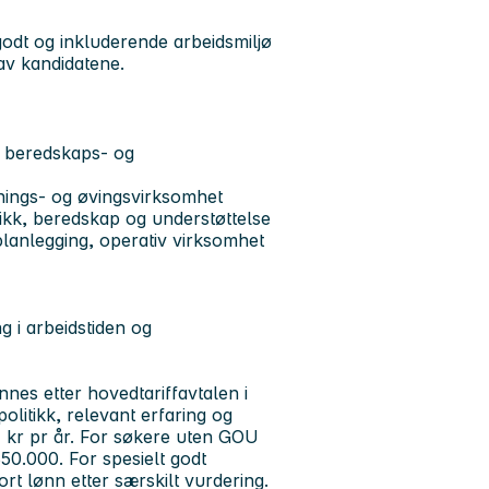
 godt og inkluderende arbeidsmiljø
g av kandidatene.
ge beredskaps- og
enings- og øvingsvirksomhet
ikk, beredskap og understøttelse
lanlegging, operativ virksomhet
g i arbeidstiden og
nnes etter hovedtariffavtalen i
olitikk, relevant erfaring og
,- kr pr år. For søkere uten GOU
650.000. For spesielt godt
rt lønn etter særskilt vurdering.