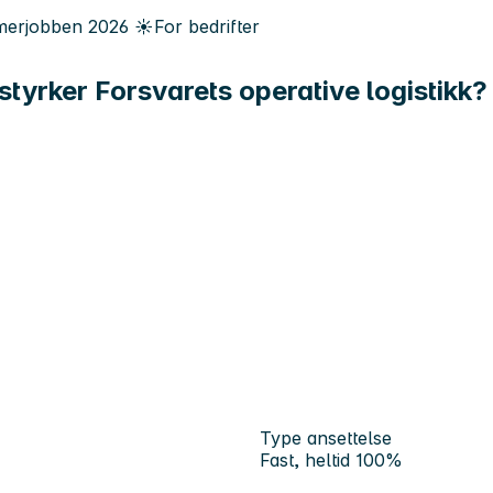
erjobben
2026
☀️
For bedrifter
styrker Forsvarets operative logistikk?
Type ansettelse
Fast, heltid 100%