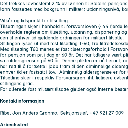
Det trekkes lovbestemt 2 % av lønnen til Statens pensjons
lønn fastsettes med bakgrunn i militært utdanningsnivå, ko
Vilkår og tidspunkt for tilsetting
Tilsetningen skjer i henhold til forsvarsloven § 44 fjerde led
overholde reglene om tilsetting, utdanning, disponering og
den til enhver tid gjeldende ordningen for militært tilsatte.
Stillingen lyses ut med fast tilsetting T-60, fra tiltredelsesd
Med tilsetting T60 menes et fast tilsettingsforhold i Forsv
for pensjon som pr. i dag er 60 år. Det har tidligere vært plik
særaldersgrensen på 60 år. Denne plikten er nå fjernet, no
har rett til å fortsette i jobb fram til den alminnelige alder
enhver tid er fastsatt i lov. Alminnelig aldersgrense er for 
Tilsetting skjer i respektiv Forsvarsgren, iht. tidligere avtje
stillingens grad.
For allerede fast militært tilsatte gjelder også interne bes
Kontaktinformasjon
Ribe, Jon Anders Granmo, Seksjonssjef, +47 921 27 009
Arbeidssted