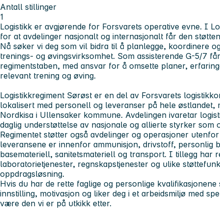
Antall stillinger
1
Logistikk er avgjørende for Forsvarets operative evne. I Lo
for at avdelinger nasjonalt og internasjonalt får den støtte
Nå søker vi deg som vil bidra til å planlegge, koordinere o
trenings- og øvingsvirksomhet. Som assisterende G-5/7 får 
regimentstaben, med ansvar for å omsette planer, erfaring
relevant trening og øving.
Logistikkregiment Sørøst er en del av Forsvarets logistikko
lokalisert med personell og leveranser på hele østlandet, 
Nordkisa i Ullensaker kommune. Avdelingen ivaretar logist
daglig understøttelse av nasjonale og allierte styrker som 
Regimentet støtter også avdelinger og operasjoner utenf
leveransene er innenfor ammunisjon, drivstoff, personlig b
basemateriell, sanitetsmateriell og transport. I tillegg har
laboratorietjenester, regnskapstjenester og ulike støttefunk
oppdragsløsning.
Hvis du har de rette faglige og personlige kvalifikasjonene s
innstilling, motivasjon og liker deg i et arbeidsmiljø med s
være den vi er på utkikk etter.