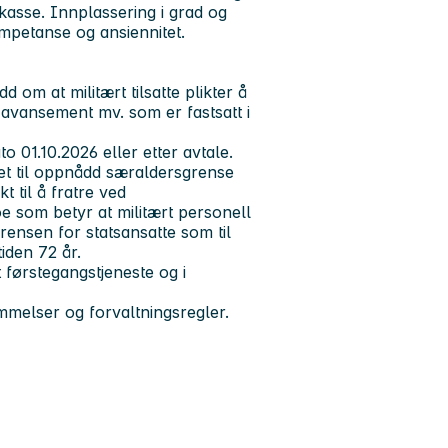
kasse. Innplassering i grad og
mpetanse og ansiennitet.
d om at militært tilsatte plikter å
 avansement mv. som er fastsatt i
ato 01.10.2026 eller etter avtale.
aret til oppnådd særaldersgrense
t til å fratre ved
e som betyr at militært personell
sgrensen for statsansatte som til
tiden 72 år.
nt førstegangstjeneste og i
temmelser og forvaltningsregler.