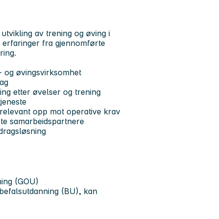
tvikling av trening og øving i
p erfaringer fra gjennomførte
ring.
s- og øvingsvirksomhet
lag
ng etter øvelser og trening
tjeneste
g relevant opp mot operative krav
nte samarbeidspartnere
ppdragsløsning
ning (GOU)
befalsutdanning (BU), kan