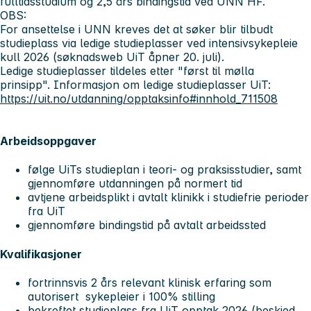
fulltidsstudium og 2,5 års bindingstid ved UNN HF.
OBS:
For ansettelse i UNN kreves det at søker blir tilbudt
studieplass via ledige studieplasser ved intensivsykepleie
kull 2026 (søknadsweb UiT åpner 20. juli).
Ledige studieplasser tildeles etter "først til mølla
prinsipp". Informasjon om ledige studieplasser UiT:
https://uit.no/utdanning/opptaksinfo#innhold_711508
Arbeidsoppgaver
følge UiTs studieplan i teori- og praksisstudier, samt
gjennomføre utdanningen på normert tid
avtjene arbeidsplikt i avtalt klinikk i studiefrie perioder
fra UiT
gjennomføre bindingstid på avtalt arbeidssted
Kvalifikasjoner
fortrinnsvis 2 års relevant klinisk erfaring som
autorisert sykepleier i 100% stilling
bekreftet studieplass fra UiT opptak 2026 (beskjed