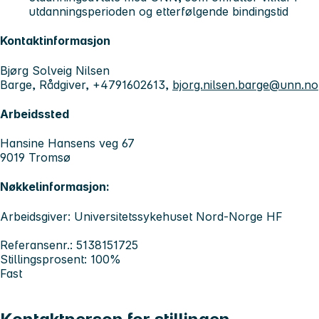
utdanningsperioden og etterfølgende bindingstid
Kontaktinformasjon
Bjørg Solveig Nilsen
Barge, Rådgiver, +4791602613,
bjorg.nilsen.barge@unn.no
Arbeidssted
Hansine Hansens veg 67
9019 Tromsø
Nøkkelinformasjon:
Arbeidsgiver: Universitetssykehuset Nord-Norge HF
Referansenr.: 5138151725
Stillingsprosent: 100%
Fast