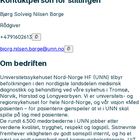
Kontaktperson for stillingen
Bjørg Solveig Nilsen Barge
Rådgiver
+4791602613
bjorg.nilsen.barge@unn.no
Om bedriften
Universitetssykehuset Nord-Norge HF (UNN) tilbyr
befolkningen i den nordligste landsdelen medisinsk
diagnostikk og behandling ved våre sykehus i Tromsø,
Narvik, Harstad og Longyearbyen.
Vi er universitets- og
regionsykehuset for hele Nord-Norge, og
v
år visjon «Med
pasienten – for pasienten» gjenspeiler at vi i UNN skal
spille på lag med pasientene.
De rundt 6.500 medarbeiderne i UNN jobber etter
verdiene
kvalitet, trygghet, respekt og lagspill. Sistnevnte
fremhever viktigheten av godt samspill internt, og ha et
nært og godt samarbeid
med kommunehelsetjeneste, UiT