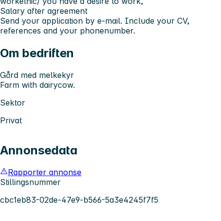
workethic/ you have a desire to work,
Salary after agreement
Send your application by e-mail. Include your
CV,
references and your phonenumber.
Om bedriften
Gård med melkekyr
Farm with dairycow.
Sektor
Privat
Annonsedata
Rapporter annonse
Stillingsnummer
cbc1eb83-02de-47e9-b566-5a3e4245f7f5