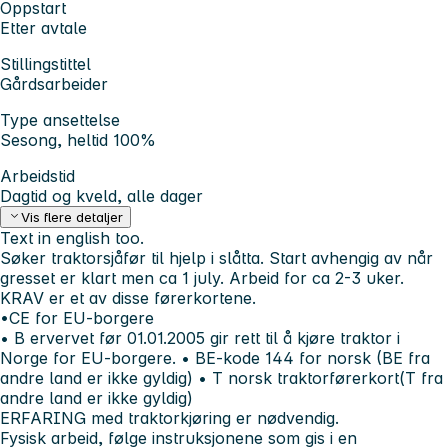
Oppstart
Etter avtale
Stillingstittel
Gårdsarbeider
Type ansettelse
Sesong, heltid 100%
Arbeidstid
Dagtid og kveld, alle dager
Vis flere detaljer
Text in english too.
Søker traktorsjåfør til hjelp i slåtta. Start avhengig av når
gresset er klart men ca 1 july. Arbeid for ca 2-3 uker.
KRAV er et av disse førerkortene.
•
CE for EU-borgere
• B ervervet før 01.01.2005 gir rett til å kjøre traktor i
Norge for EU-borgere.
• BE-kode 144 for norsk (BE fra
andre land er ikke gyldig)
• T norsk traktorførerkort(T fra
andre land er ikke gyldig)
ERFARING med traktorkjøring er nødvendig.
Fysisk arbeid, følge instruksjonene som gis i en