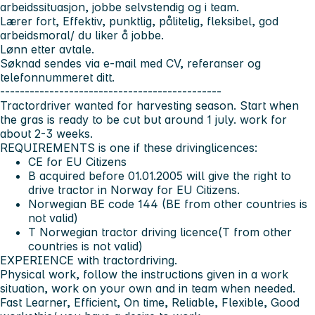
arbeidssituasjon, jobbe selvstendig og i team.
Lærer fort, Effektiv, punktlig, pålitelig, fleksibel, god
arbeidsmoral/ du liker å jobbe.
Lønn etter avtale.
Søknad sendes via e-mail med
CV, referanser og
telefonnummeret ditt.
---------------------------------------------
Tractordriver wanted for harvesting season. Start when
the gras is ready to be cut but around 1 july. work for
about 2-3 weeks.
REQUIREMENTS is one if these drivinglicences:
CE for EU Citizens
B acquired before 01.01.2005 will give the right to
drive tractor in Norway for EU Citizens.
Norwegian BE code 144 (BE from other countries is
not valid)
T Norwegian tractor driving licence(T from other
countries is not valid)
EXPERIENCE with tractordriving.
Physical work, follow the instructions given in a work
situation, work on your own and in team when needed.
Fast Learner, Efficient, On time, Reliable, Flexible, Good