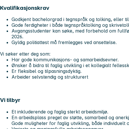
Kvalifikasjonskrav
Godkjent bachelorgrad i tegnspråk og tolking, eller ti
Gode ferdigheter i både tegnspråktolking og skrivetol
Avgangsstudenter kan søke, med forbehold om fullfør
2026.
Gyldig politiattest må fremlegges ved ansettelse.
Vi søker etter deg som:
Har gode kommunikasjons- og samarbeidsevner.
Ønsker å bidra til faglig utvikling i et kollegialt felless
Er fleksibel og tilpasningsdyktig.
Arbeider selvstendig og strukturert
Vi tilbyr
Et inkluderende og faglig sterkt arbeidsmiljø.
En arbeidsplass preget av støtte, samarbeid og anerk
Gode muligheter for faglig utvikling, både individuelt
Varierte og meningsfulle arbeidsoppgaver.