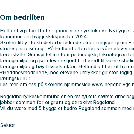
Om bedriften
Hetland vgs har flotte og moderne nye lokaler. Nybygget 
kommune sin byggeskikkpris for 2024.
Skolen tilbyr to studieforberedende utdanningsprogram –
studiespesialisering. På Hetland utfordrer vi våre elever 
lærerstøtte. Samspillet mellom pedagogikk, teknologi og fel
læringsmiljø, og gjør elevene godt forberedt til videre studi
læringsmiljø og høy trivselsfaktor. Hetland jobber ut fra 
«Hetlandsmodellen», noe elevene uttrykker gir stor faglig u
læringskultur.
Les mer om oss på skolens hjemmeside www.hetland.vgs.
Rogaland fylkeskommune er en av fylkets største arbeidsg
jobber sammen for et grønt og attraktivt Rogaland.
Vil du være med å bygge et bedre Rogaland sammen med fl
Sektor