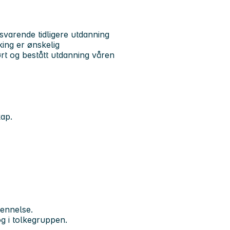
lsvarende tidligere utdanning
king er ønskelig
t og bestått utdanning våren
kap.
jennelse.
 og i tolkegruppen.