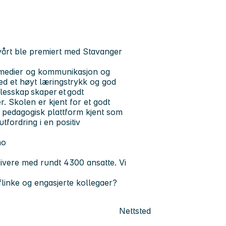
vårt ble premiert med Stavanger
 medier og kommunikasjon og
med et høyt læringstrykk og god
lesskap skaper et godt
er. Skolen er kjent for et godt
en pedagogisk plattform kjent som
tfordring i en positiv
no
ivere med rundt 4300 ansatte. Vi
inke og engasjerte kollegaer?
Nettsted