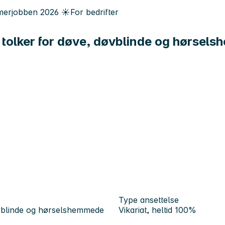
erjobben
2026
☀️
For bedrifter
nte tolker for døve, døvblinde og hørse
Type ansettelse
 døvblinde og hørselshemmede
Vikariat, heltid 100%