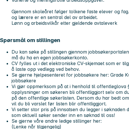
Gjennom skoleåret følger tolkene faste elever og fag
og lærere er en sentral del av arbeidet.
Lønn og arbeidsvilkår etter gjeldende avtaleverk
Spørsmål om stillingen
Du kan søke på stillingen gjennom jobbsøkerportalen 
må du ha en egen jobbsøkerkonto.
CV fylles ut i det elektroniske CV-skjemaet som er til
å laste opp vedlegg ved behov.
Se gjerne hjelpesenteret for jobbsøkere her:
Grade K
jobbsøkere
Vi gjør oppmerksom på at i henhold til offentleglova 
opplysninger om søkeren bli offentliggjort selv om du
på den offentlige søkerlisten. Dersom du har bedt om 
vil du bli varslet før listen blir offentliggjort.
Vi setter stor pris på innsatsen du legger i søknaden d
som aktuell søker sender inn en søknad til oss!
Se gjerne våre andre ledige stillinger her:
(Lenke når tilgjengelig)