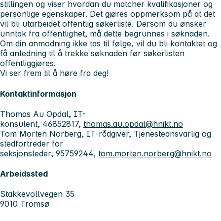
stillingen og viser hvordan du matcher kvalifikasjoner og
personlige egenskaper. Det gjøres oppmerksom på at det
vil bli utarbeidet offentlig søkerliste. Dersom du ønsker
unntak fra offentlighet, må dette begrunnes i søknaden.
Om din anmodning ikke tas til følge, vil du bli kontaktet og
få anledning til å trekke søknaden før søkerlisten
offentliggjøres.
Vi ser frem til å høre fra deg!
Kontaktinformasjon
Thomas Au Opdal, IT-
konsulent, 46852817,
thomas.au.opdal@hnikt.no
Tom Morten Norberg, IT-rådgiver, Tjenesteansvarlig og
stedfortreder for
seksjonsleder, 95759244,
tom.morten.norberg@hnikt.no
Arbeidssted
Stakkevollvegen 35
9010 Tromsø