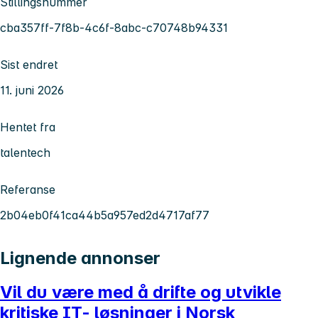
Stillingsnummer
cba357ff-7f8b-4c6f-8abc-c70748b94331
Sist endret
11. juni 2026
Hentet fra
talentech
Referanse
2b04eb0f41ca44b5a957ed2d4717af77
Lignende annonser
Vil du være med å drifte og utvikle
kritiske IT- løsninger i Norsk