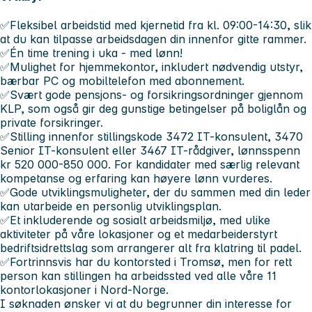
✅Fleksibel arbeidstid med kjernetid fra kl. 09:00-14:30, slik
at du kan tilpasse arbeidsdagen din innenfor gitte rammer.
✅Én time trening i uka - med lønn!
✅Mulighet for hjemmekontor, inkludert nødvendig utstyr,
bærbar PC og mobiltelefon med abonnement.
✅Svært gode pensjons- og forsikringsordninger gjennom
KLP, som også gir deg gunstige betingelser på boliglån og
private forsikringer.
✅Stilling innenfor stillingskode 3472 IT-konsulent, 3470
Senior IT-konsulent eller 3467 IT-rådgiver, lønnsspenn
kr 520 000-850 000. For kandidater med særlig relevant
kompetanse og erfaring kan høyere lønn vurderes.
✅Gode utviklingsmuligheter, der du sammen med din leder
kan utarbeide en personlig utviklingsplan.
✅Et inkluderende og sosialt arbeidsmiljø, med ulike
aktiviteter på våre lokasjoner og et medarbeiderstyrt
bedriftsidrettslag som arrangerer alt fra klatring til padel.
✅Fortrinnsvis har du kontorsted i Tromsø, men for rett
person kan stillingen ha arbeidssted ved alle våre 11
kontorlokasjoner i Nord-Norge.
I søknaden ønsker vi at du begrunner din interesse for