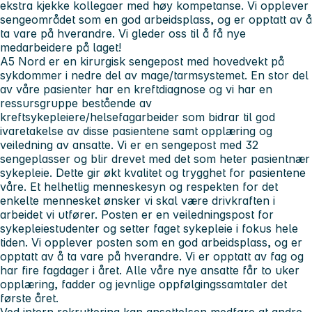
ekstra kjekke kollegaer med høy kompetanse. Vi opplever
sengeområdet som en god arbeidsplass, og er opptatt av å
ta vare på hverandre. Vi gleder oss til å få nye
medarbeidere på laget!
A5 Nord er en kirurgisk sengepost med hovedvekt på
sykdommer i nedre del av mage/tarmsystemet. En stor del
av våre pasienter har en kreftdiagnose og vi har en
ressursgruppe bestående av
kreftsykepleiere/helsefagarbeider som bidrar til god
ivaretakelse av disse pasientene samt opplæring og
veiledning av ansatte. Vi er en sengepost med 32
sengeplasser og blir drevet med det som heter pasientnær
sykepleie. Dette gir økt kvalitet og trygghet for pasientene
våre. Et helhetlig menneskesyn og respekten for det
enkelte mennesket ønsker vi skal være drivkraften i
arbeidet vi utfører. Posten er en veiledningspost for
sykepleiestudenter og setter faget sykepleie i fokus hele
tiden. Vi opplever posten som en god arbeidsplass, og er
opptatt av å ta vare på hverandre. Vi er opptatt av fag og
har fire fagdager i året. Alle våre nye ansatte får to uker
opplæring, fadder og jevnlige oppfølgingssamtaler det
første året.
Ved intern rekruttering kan ansettelsen medføre at andre