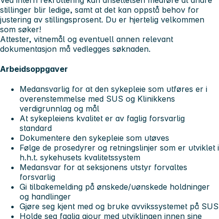
stillinger blir ledige, samt at det kan oppstå behov for
justering av stillingsprosent. Du er hjertelig velkommen
som søker!
Attester, vitnemål og eventuell annen relevant
dokumentasjon må vedlegges søknaden.
Arbeidsoppgaver
Medansvarlig for at den sykepleie som utføres er i
overenstemmelse med SUS og Klinikkens
verdigrunnlag og mål
At sykepleiens kvalitet er av faglig forsvarlig
standard
Dokumentere den sykepleie som utøves
Følge de prosedyrer og retningslinjer som er utviklet i
h.h.t. sykehusets kvalitetssystem
Medansvar for at seksjonens utstyr forvaltes
forsvarlig
Gi tilbakemelding på ønskede/uønskede holdninger
og handlinger
Gjøre seg kjent med og bruke avvikssystemet på SUS
Holde seg faglig ajour med utviklingen innen sine