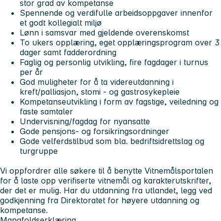
stor grad av kompetanse
Spennende og verdifulle arbeidsoppgaver innenfor
et godt kollegialt miljø
Lønn i samsvar med gjeldende overenskomst
To ukers opplæring, eget opplæringsprogram over 3
dager samt fadderordning
Faglig og personlig utvikling, fire fagdager i turnus
per år
God muligheter for å ta videreutdanning i
kreft/palliasjon, stomi - og gastrosykepleie
Kompetanseutvikling i form av fagstige, veiledning og
faste samtaler
Undervisning/fagdag for nyansatte
Gode pensjons- og forsikringsordninger
Gode velferdstilbud som bla. bedriftsidrettslag og
turgruppe
Vi oppfordrer alle søkere til å benytte Vitnemålsportalen
for å laste opp verifiserte vitnemål og karakterutskrifter,
der det er mulig. Har du utdanning fra utlandet, legg ved
godkjenning fra Direktoratet for høyere utdanning og
kompetanse.
Mangfoldserklæring