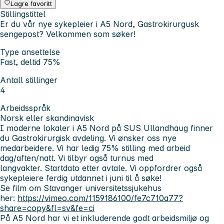
Lagre favoritt
Stillingstittel
Er du vår nye sykepleier i A5 Nord, Gastrokirurgusk
sengepost? Velkommen som søker!
Type ansettelse
Fast, deltid 75%
Antall stillinger
4
Arbeidsspråk
Norsk eller skandinavisk
I moderne lokaler i A5 Nord på SUS Ullandhaug finner
du Gastrokirurgisk avdeling. Vi ønsker oss nye
medarbeidere. Vi har ledig 75% stilling med arbeid
dag/aften/natt. Vi tilbyr også turnus med
langvakter. Startdato etter avtale. Vi oppfordrer også
sykepleiere ferdig utdannet i juni til å søke!
Se film om Stavanger universitetssjukehus
her:
https://vimeo.com/1159186100/fe7c710a77?
share=copy&fl=sv&fe=ci
På A5 Nord har vi et inkluderende godt arbeidsmiljø og