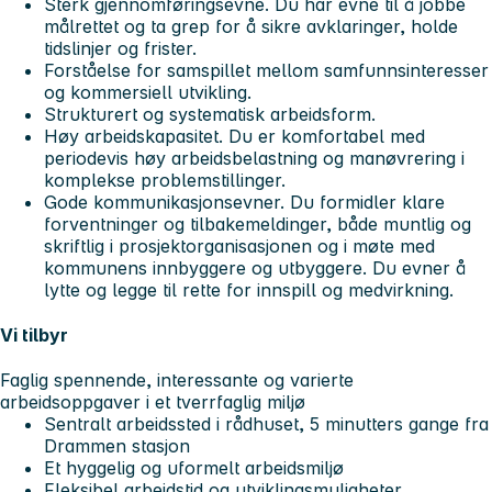
Sterk gjennomføringsevne. Du har evne til å jobbe
målrettet og ta grep for å sikre avklaringer, holde
tidslinjer og frister.
Forståelse for samspillet mellom samfunnsinteresser
og kommersiell utvikling.
Strukturert og systematisk arbeidsform.
Høy arbeidskapasitet. Du er komfortabel med
periodevis høy arbeidsbelastning og manøvrering i
komplekse problemstillinger.
Gode kommunikasjonsevner. Du formidler klare
forventninger og tilbakemeldinger, både muntlig og
skriftlig i prosjektorganisasjonen og i møte med
kommunens innbyggere og utbyggere. Du evner å
lytte og legge til rette for innspill og medvirkning.
Vi tilbyr
Faglig spennende, interessante og varierte
arbeidsoppgaver i et tverrfaglig miljø
Sentralt arbeidssted i rådhuset, 5 minutters gange fra
Drammen stasjon
Et hyggelig og uformelt arbeidsmiljø
Fleksibel arbeidstid og utviklingsmuligheter