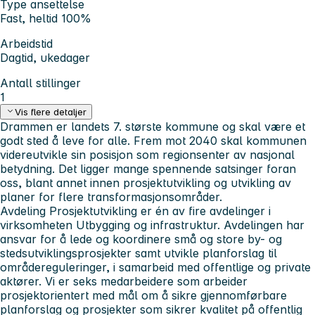
Type ansettelse
Fast, heltid 100%
Arbeidstid
Dagtid, ukedager
Antall stillinger
1
Vis flere detaljer
Drammen er landets 7. største kommune og skal være et
godt sted å leve for alle. Frem mot 2040 skal kommunen
videreutvikle sin posisjon som regionsenter av nasjonal
betydning. Det ligger mange spennende satsinger foran
oss, blant annet innen prosjektutvikling og utvikling av
planer for flere transformasjonsområder.
Avdeling Prosjektutvikling er én av fire avdelinger i
virksomheten Utbygging og infrastruktur. Avdelingen har
ansvar for å lede og koordinere små og store by- og
stedsutviklingsprosjekter samt utvikle planforslag til
områdereguleringer, i samarbeid med offentlige og private
aktører. Vi er seks medarbeidere som arbeider
prosjektorientert med mål om å sikre gjennomførbare
planforslag og prosjekter som sikrer kvalitet på offentlig