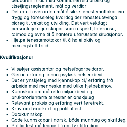
bebuaren i tråd med kommunen sitt arbeid og
tilsetjingsreglement, mål og verdiar
Det er eit overordna mål å sikre tenestemottakar ein
trygg og føreseieleg kvardag der tenesteutøvinga
bidreg til vekst og utvikling. Det vert vektlagt
personlege eigenskapar som respekt, toleranse,
tolmod og evne til å hantere uførutsette situasjonar.
Hjelpe tenestemottakar til å ha ei aktiv og
meiningsfull fritid.
Kvalifikasjonar
Vi søkjer assistentar og helsefagarbeidarar.
Gjerne erfaring innan psykisk helsearbeid.
Det er ynskjeleg med kjennskap til/ erfaring frå
arbeide med menneske med ulike hjelpebehov.
Kunnskap om målretta miljøarbeid og
brukarorienterte tenester er ønskjeleg
Relevant praksis og erfaring vert føretrekt.
Krav om førarkort og politiattest.
Datakunnskap
Gode kunnskapar i norsk, både munnleg og skriftleg.
Politiattest må leggjast fram før tiltreding