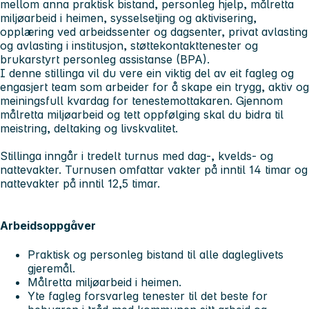
mellom anna praktisk bistand, personleg hjelp, målretta
miljøarbeid i heimen, sysselsetjing og aktivisering,
opplæring ved arbeidssenter og dagsenter, privat avlasting
og avlasting i institusjon, støttekontakttenester og
brukarstyrt personleg assistanse (BPA).
I denne stillinga vil du vere ein viktig del av eit fagleg og
engasjert team som arbeider for å skape ein trygg, aktiv og
meiningsfull kvardag for tenestemottakaren. Gjennom
målretta miljøarbeid og tett oppfølging skal du bidra til
meistring, deltaking og livskvalitet.
Stillinga inngår i tredelt turnus med dag-, kvelds- og
nattevakter. Turnusen omfattar vakter på inntil 14 timar og
nattevakter på inntil 12,5 timar.
Arbeidsoppgåver
Praktisk og personleg bistand til alle dagleglivets
gjeremål.
Målretta miljøarbeid i heimen.
Yte fagleg forsvarleg tenester til det beste for