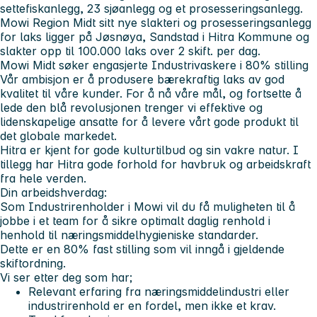
settefiskanlegg, 23 sjøanlegg og et prosesseringsanlegg.
Mowi Region Midt sitt nye slakteri og prosesseringsanlegg
for laks ligger på Jøsnøya, Sandstad i Hitra Kommune og
slakter opp til 100.000 laks over 2 skift. per dag.
Mowi Midt søker engasjerte Industrivaskere i 80% stilling
Vår ambisjon er å produsere bærekraftig laks av god
kvalitet til våre kunder. For å nå våre mål, og fortsette å
lede den blå revolusjonen trenger vi effektive og
lidenskapelige ansatte for å levere vårt gode produkt til
det globale markedet.
Hitra er kjent for gode kulturtilbud og sin vakre natur. I
tillegg har Hitra gode forhold for havbruk og arbeidskraft
fra hele verden.
Din arbeidshverdag:
Som Industrirenholder i Mowi vil du få muligheten til å
jobbe i et team for å sikre optimalt daglig renhold i
henhold til næringsmiddelhygieniske standarder.
Dette er en 80% fast stilling som vil inngå i gjeldende
skiftordning.
Vi ser etter deg som har;
Relevant erfaring fra næringsmiddelindustri eller
industrirenhold er en fordel, men ikke et krav.