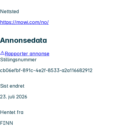
Nettsted
https://mowi.com/no/
Annonsedata
Rapporter annonse
Stillingsnummer
cb06efbf-891c-4e2f-8533-a2a116682912
Sist endret
23. juli 2026
Hentet fra
FINN