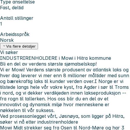
Type ansettelse
Fast, deltid
Antall stillinger
1
Arbeidsspråk
Norsk
Vis flere detaljer
Vi søker
INDUSTRIRENHOLDERE i Mowi i Hitra kommune
Bli en del av verdens største sjømatselskap!
Vi er Mowi! Verdens største produsent av atlantisk laks og
hver dag leverer vi mer enn 8 millioner måltider med sunn
og bærekraftig laks til kunder verden over.I Norge er vi
tilstede langs hele vår vakre kyst, fra Agder i sør til Troms
i nord, og vi dekker verdikjeden innen lakseproduksjon --
fra rogn til tallerken. Hos oss blir du en del av et
innovativt og dynamisk miljø hvor menneskene er
nøkkelen til vår suksess.
Ved prosessanlegget vårt, Jøsnøya, som ligger på Hitra,
søker vi nå etter industrirenholdere
Mowi Midt strekker seg fra Osen til Nord-Møre og har 3