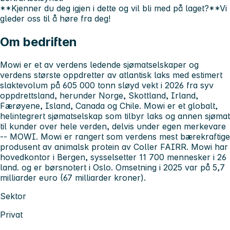
**Kjenner du deg igjen i dette og vil bli med på laget?**Vi
gleder oss til å høre fra deg!
Om bedriften
Mowi er et av verdens ledende sjømatselskaper og
verdens største oppdretter av atlantisk laks med estimert
slaktevolum på 605 000 tonn sløyd vekt i 2026 fra syv
oppdrettsland, herunder Norge, Skottland, Irland,
Færøyene, Island, Canada og
Chile. Mowi er et globalt,
helintegrert sjømatselskap som tilbyr laks og annen sjømat
til kunder over hele verden, delvis under egen merkevare
-- MOWI. Mowi er rangert som verdens mest bærekraftige
produsent av animalsk protein av Coller FAIRR.
Mowi har
hovedkontor i Bergen, sysselsetter 11 700 mennesker i 26
land. og er børsnotert i Oslo.
Omsetning i 2025 var på 5,7
milliarder euro (67 milliarder kroner).
Sektor
Privat