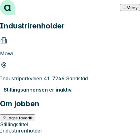
Hopp til innhold
Meny
Industrirenholder
Mowi
Industriparkveien 41, 7246 Sandstad
Stillingsannonsen er inaktiv.
Om jobben
Lagre favoritt
Stillingstittel
Industrirenholder