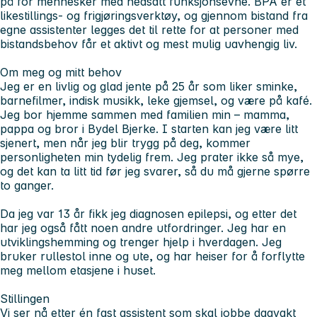
på for mennesker med nedsatt funksjonsevne. BPA er et
likestillings- og frigjøringsverktøy, og gjennom bistand fra
egne assistenter legges det til rette for at personer med
bistandsbehov får et aktivt og mest mulig uavhengig liv.
Om meg og mitt behov
Jeg er en livlig og glad jente på 25 år som liker sminke,
barnefilmer, indisk musikk, leke gjemsel, og være på kafé.
Jeg bor hjemme sammen med familien min – mamma,
pappa og bror i Bydel Bjerke. I starten kan jeg være litt
sjenert, men når jeg blir trygg på deg, kommer
personligheten min tydelig frem. Jeg prater ikke så mye,
og det kan ta litt tid før jeg svarer, så du må gjerne spørre
to ganger.
Da jeg var 13 år fikk jeg diagnosen epilepsi, og etter det
har jeg også fått noen andre utfordringer. Jeg har en
utviklingshemming og trenger hjelp i hverdagen. Jeg
bruker rullestol inne og ute, og har heiser for å forflytte
meg mellom etasjene i huset.
Stillingen
Vi ser nå etter én fast assistent som skal jobbe dagvakt