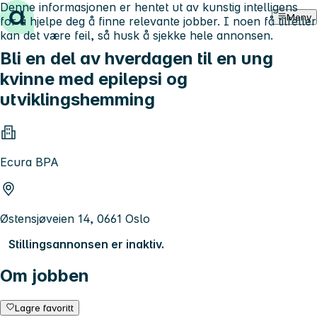
Denne informasjonen er hentet ut av kunstig intelligens
Hopp til innhold
Meny
for å hjelpe deg å finne relevante jobber. I noen få tilfeller
kan det være feil, så husk å sjekke hele annonsen.
Bli en del av hverdagen til en ung
kvinne med epilepsi og
utviklingshemming
Ecura BPA
Østensjøveien 14, 0661 Oslo
Stillingsannonsen er inaktiv.
Om jobben
Lagre favoritt