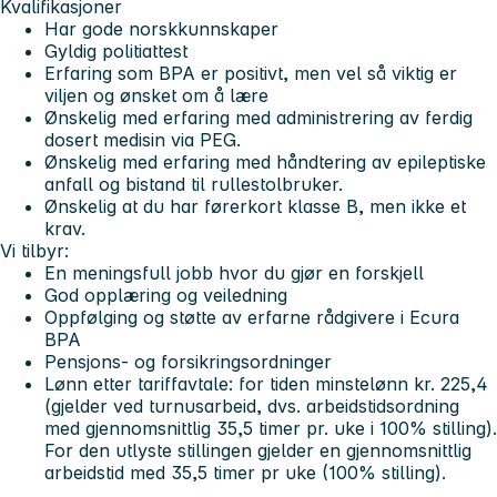
Kvalifikasjoner
Har gode norskkunnskaper
Gyldig politiattest
Erfaring som BPA er positivt, men vel så viktig er
viljen og ønsket om å lære
Ønskelig med erfaring med administrering av ferdig
dosert medisin via PEG.
Ønskelig med erfaring med håndtering av epileptiske
anfall og bistand til rullestolbruker.
Ønskelig at du har førerkort klasse B, men ikke et
krav.
Vi tilbyr:
En meningsfull jobb hvor du gjør en forskjell
God opplæring og veiledning
Oppfølging og støtte av erfarne rådgivere i Ecura
BPA
Pensjons- og forsikringsordninger
Lønn etter tariffavtale: for tiden minstelønn kr. 225,4
(gjelder ved turnusarbeid, dvs. arbeidstidsordning
med gjennomsnittlig 35,5 timer pr. uke i 100% stilling).
For den utlyste stillingen gjelder en gjennomsnittlig
arbeidstid med 35,5 timer pr uke (100% stilling).