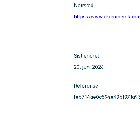
Nettsted
https://www.drammen.kom
Sist endret
20. juni 2026
Referanse
feb714ae0c594e49b1971a9