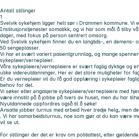
Antall stillinger
1
Svelvik sykehjem ligger helt sør i Drammen kommune. Vi e
Institusjonstjenester somatikk, og vi har som mål å tilby 
dager, med fokus på person sentrert omsorg.
Ved Svelvik sykehjem finner du en langtids-, en demens- og
50 sengeplasser.
Vi har et svært variert pasientgrunnlag, og mange spenne
sykepleier/vernepleier.
Våre sykepleiere/vernepleiere er svært faglig dyktige og e
ulike videreutdanninger. Her er det store muligheter for fagl
Er du vernepleier vil du få god opplæring i sykepleier fag
behov for det.
Vi søker etter engasjerte sykepleiere/vernepleiere med hj
være innstilt på å jobbe på tvers av huset, men du har tilh
Nyutdannede oppfordres også til å søke!
Ansatte jobber turnus med arbeid hver tredje helg, men de
. Vi har samarbeidsturnus, noe som gjør at du kan være m
vil se ut.
For stillinger der det er krav om politiattest, etter gjeldende 