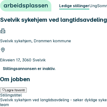
Hopp til innhold
Ledige stillinger
Ung
Somm
Svelvik sykehjem ved langtidsavdeling -
Svelvik sykehjem, Drammen kommune
Eikveien 17, 3060 Svelvik
Stillingsannonsen er inaktiv.
Om jobben
Lagre favoritt
Stillingstittel
Svelvik sykehjem ved langtidsavdeling - søker dyktige sykepl
team