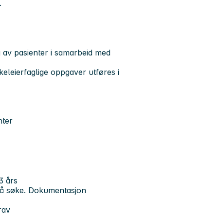
.
g av pasienter i samarbeid med
eleierfaglige oppgaver utføres i
enter
3 års
l å søke. Dokumentasjon
rav