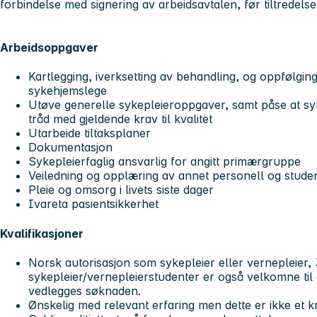
forbindelse med signering av arbeidsavtalen, før tiltredelse
Arbeidsoppgaver
Kartlegging, iverksetting av behandling, og oppfølgin
sykehjemslege
Utøve generelle sykepleieroppgaver, samt påse at syk
tråd med gjeldende krav til kvalitet
Utarbeide tiltaksplaner
Dokumentasjon
Sykepleierfaglig ansvarlig for angitt primærgruppe
Veiledning og opplæring av annet personell og stud
Pleie og omsorg i livets siste dager
Ivareta pasientsikkerhet
Kvalifikasjoner
Norsk autorisasjon som sykepleier eller vernepleier, 
sykepleier/vernepleierstudenter er også velkomne ti
vedlegges søknaden.
Ønskelig med relevant erfaring men dette er ikke et k