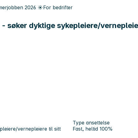
erjobben
2026
☀️
For bedrifter
 søker dyktige sykepleiere/vernepleiere
Type ansettelse
eiere/vernepleiere til sitt
Fast, heltid 100%