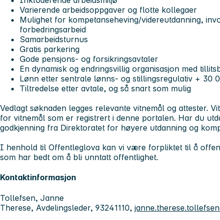
Inkluderende arbeidsmiljø
Varierende arbeidsoppgaver og flotte kollegaer
Mulighet for kompetanseheving/videreutdanning, invo
forbedringsarbeid
Samarbeidsturnus
Gratis parkering
Gode pensjons- og forsikringsavtaler
En dynamisk og endringsvillig organisasjon med tillits
Lønn etter sentrale lønns- og stillingsregulativ + 30 
Tiltredelse etter avtale, og så snart som mulig
Vedlagt søknaden legges relevante vitnemål og attester. V
for vitnemål som er registrert i denne portalen. Har du ut
godkjenning fra Direktoratet for høyere utdanning og ko
I henhold til Offentleglova kan vi være forpliktet til å off
som har bedt om å bli unntatt offentlighet.
Kontaktinformasjon
Tollefsen, Janne
Therese, Avdelingsleder, 93241110,
janne.therese.tollef