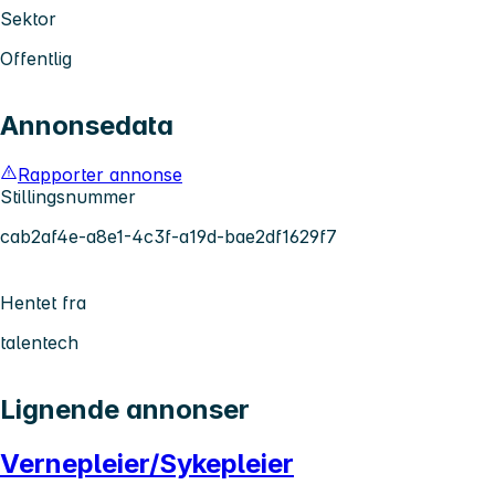
Sektor
Offentlig
Annonsedata
Rapporter annonse
Stillingsnummer
cab2af4e-a8e1-4c3f-a19d-bae2df1629f7
Hentet fra
talentech
Lignende annonser
Vernepleier/Sykepleier