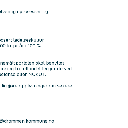
lvering i prosesser og
basert ledelseskultur
000 kr pr år i 100 %
itnemålsportalen skal benyttes
danning fra utlandet legger du ved
mpetanse eller NOKUT.
entliggjøre opplysninger om søkere
sen@drammen.kommune.no