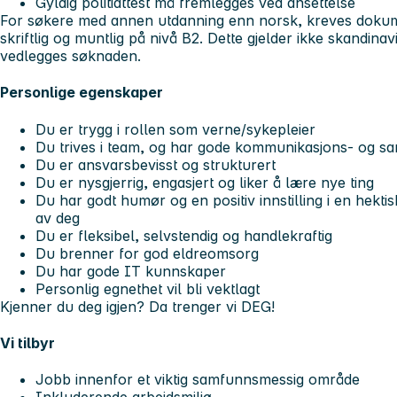
Gyldig politiattest må fremlegges ved ansettelse
For søkere med annen utdanning enn norsk, kreves doku
skriftlig og muntlig på nivå B2. Dette gjelder ikke skandin
vedlegges søknaden.
Personlige egenskaper
Du er trygg i rollen som verne/sykepleier
Du trives i team, og har gode kommunikasjons- og sa
Du er ansvarsbevisst og strukturert
Du er nysgjerrig, engasjert og liker å lære nye ting
Du har godt humør og en positiv innstilling i en hekt
av deg
Du er fleksibel, selvstendig og handlekraftig
Du brenner for god eldreomsorg
Du har gode IT kunnskaper
Personlig egnethet vil bli vektlagt
Kjenner du deg igjen? Da trenger vi DEG!
Vi tilbyr
Jobb innenfor et viktig samfunnsmessig område