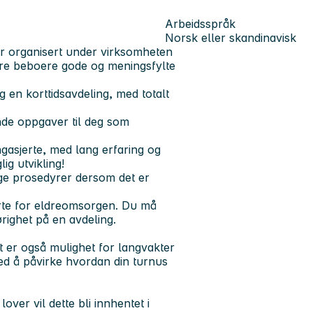
Arbeidsspråk
Norsk eller skandinavisk
r organisert under virksomheten
våre beboere gode og meningsfylte
 en korttidsavdeling, med totalt
nde oppgaver til deg som
ngasjerte, med lang erfaring og
ig utvikling!
lige prosedyrer dersom det er
erte for eldreomsorgen. Du må
ørighet på en avdeling.
t er også mulighet for langvakter
ed å påvirke hvordan din turnus
lover vil dette bli innhentet i