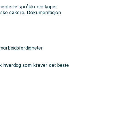
menterte språkkunnskaper
aviske søkere. Dokumentasjon
marbeidsferdigheter
isk hverdag som krever det beste