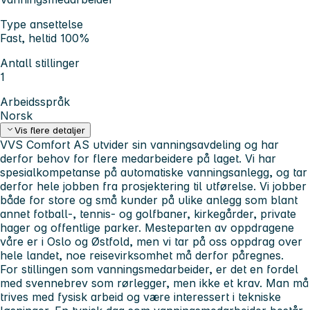
Type ansettelse
Fast, heltid 100%
Antall stillinger
1
Arbeidsspråk
Norsk
Vis flere detaljer
VVS Comfort AS utvider sin vanningsavdeling og har
derfor behov for flere medarbeidere på laget.
Vi har
spesialkompetanse på automatiske vanningsanlegg, og tar
derfor hele jobben fra prosjektering til utførelse. Vi jobber
både for store og små kunder på ulike anlegg som blant
annet fotball-, tennis- og golfbaner, kirkegårder, private
hager og offentlige parker. Mesteparten av oppdragene
våre er i Oslo og Østfold, men vi tar på oss oppdrag over
hele landet, noe reisevirksomhet må derfor påregnes.
For stillingen som vanningsmedarbeider,
er det en fordel
med svennebrev som rørlegger, men ikke et krav. Man må
trives med fysisk arbeid og være interessert i tekniske