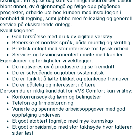
løsninger. En typisk dag som vanningsmedarbeider består
blant annet, av å gjennomgå og følge opp pågående
prosjekter, arbeide ute hos kunden med installasjon i
henhold til tegning, samt jobbe med feilsøking og generell
service på eksisterende anlegg.
Kvalifikasjoner:
God forståelse med bruk av digitale verktøy
Beherske et nordisk språk, både muntlig og skriftlig
Praktisk anlagt med stor interesse for fysisk arbeid
Service- og løsningsorientert i møte med kunder
Egenskaper og ferdigheter vi vektlegger:
Du motiveres av å produsere og se fremdrift
Du er selvgående og jobber systematisk
Du er flink til å løfte blikket og planlegge fremover
Du er pålitelig og interessert i å lære
Dersom du er riktig kandidat for VVS Comfort kan vi tilby:
Konkurransedyktig lønn og betingelser
Telefon og firmabilordning
Varierte og spennende arbeidsoppgaver med god
oppfølging underveis
Et godt etablert fagmiljø med mye kunnskap
Et godt arbeidsmiljø med stor takhøyde hvor latteren
sitter løst