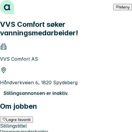
Hopp til innhold
Meny
VVS Comfort søker
vanningsmedarbeider!
VVS Comfort AS
Håndverkveien 6, 1820 Spydeberg
Stillingsannonsen er inaktiv.
Om jobben
Lagre favoritt
Stillingstittel
Vanningsmedarbeider