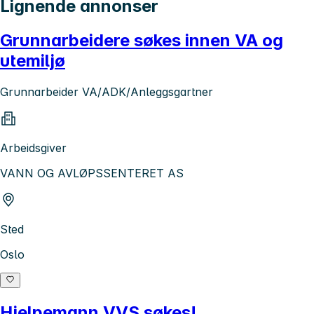
Lignende annonser
Grunnarbeidere søkes innen VA og
utemiljø
Grunnarbeider VA/ADK/Anleggsgartner
Arbeidsgiver
VANN OG AVLØPSSENTERET AS
Sted
Oslo
Hjelpemann VVS søkes!