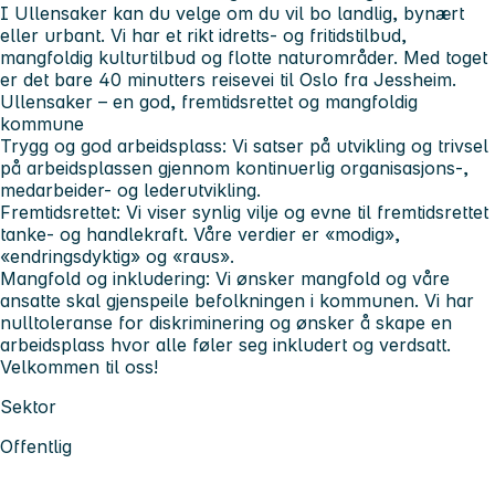
I Ullensaker kan du velge om du vil bo landlig, bynært
eller urbant. Vi har et rikt idretts- og fritidstilbud,
mangfoldig kulturtilbud og flotte naturområder. Med toget
er det bare 40 minutters reisevei til Oslo fra Jessheim.
Ullensaker – en god, fremtidsrettet og mangfoldig
kommune
Trygg og god arbeidsplass:
Vi satser på utvikling og trivsel
på arbeidsplassen gjennom kontinuerlig organisasjons-,
medarbeider- og lederutvikling.
Fremtidsrettet:
Vi viser synlig vilje og evne til fremtidsrettet
tanke- og handlekraft. Våre verdier er «modig»,
«endringsdyktig» og «raus».
Mangfold og inkludering:
Vi ønsker mangfold og våre
ansatte skal gjenspeile befolkningen i kommunen. Vi har
nulltoleranse for diskriminering og ønsker å skape en
arbeidsplass hvor alle føler seg inkludert og verdsatt.
Velkommen til oss!
Sektor
Offentlig