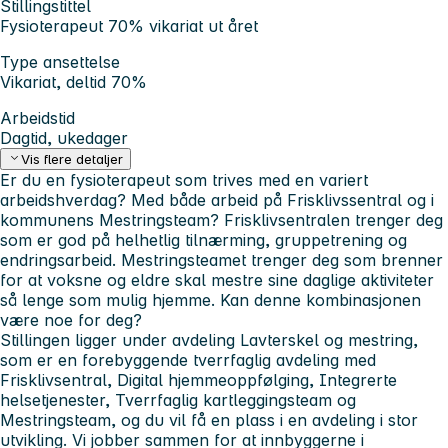
Stillingstittel
Fysioterapeut 70% vikariat ut året
Type ansettelse
Vikariat, deltid 70%
Arbeidstid
Dagtid, ukedager
Vis flere detaljer
Er du en fysioterapeut som trives med en variert
arbeidshverdag? Med både arbeid på Frisklivssentral og i
kommunens Mestringsteam? Frisklivsentralen trenger deg
som er god på helhetlig tilnærming, gruppetrening og
endringsarbeid. Mestringsteamet trenger deg som brenner
for at voksne og eldre skal mestre sine daglige aktiviteter
så lenge som mulig hjemme. Kan denne kombinasjonen
være noe for deg?
Stillingen ligger under avdeling Lavterskel og mestring,
som er en forebyggende tverrfaglig avdeling med
Frisklivsentral, Digital hjemmeoppfølging, Integrerte
helsetjenester, Tverrfaglig kartleggingsteam og
Mestringsteam, og du vil få en plass i en avdeling i stor
utvikling. Vi jobber sammen for at innbyggerne i