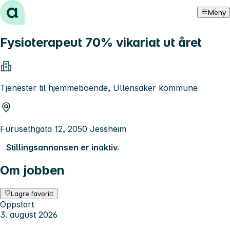
Hopp til innhold
Meny
Fysioterapeut 70% vikariat ut året
Tjenester til hjemmeboende, Ullensaker kommune
Furusethgata 12, 2050 Jessheim
Stillingsannonsen er inaktiv.
Om jobben
Lagre favoritt
Oppstart
3. august 2026