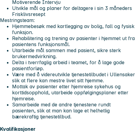
Motiverende Intervju
Utvikle mål og planer for deltagere i sin 3 måneders
Frisklivsresept
Mestringsteam:
Hjemmebesøk med kartlegging av bolig, fall og fysisk
funksjon.
Rehabilitering og trening av pasienter i hjemmet ut fra
pasientens funksjonsmål.
Utarbeide mål sammen med pasient, sikre sterk
brukermedvirkning.
Delta i tverrfaglig arbeid i teamet, for å lage gode
pasientforløp.
Være med å videreutvikle tjenestetilbudet i Ullensaker
slik at flere kan mestre livet sitt hjemme.
Mottak av pasienter etter hjemreise sykehus og
korttidsopphold, utarbeide oppfølgingsplaner etter
hjemreise.
Samarbeide med de andre tjenestene rundt
pasienten, slik at man kan lage et helhetlig
bærekraftig tjenestetilbud.
Kvalifikasjoner