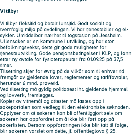
Vi tilbyr
Vi tilbyr fleksitid og betalt lunsjtid. Godt sosialt og
tverrfaglig miljø på avdelingen. Vi har tjenestebiler og el-
sykler. Umiddelbar nærhet til togstasjon på Jessheim.
Ullensaker er en kommune i utvikling, og har stor
befolkningsvekst, dette gir gode muligheter for
tjenesteutvikling. Gode pensjonsbetingelser i KLP, og lønn
etter ny avtale for fysioterapeuter fra 01.09.25 på 37,5
timer.
Tilsetning skjer for øvrig på de vilkår som til enhver tid
fremgår av gjeldende lover, reglementer og tariffavtaler,
herunder 6 mnd. prøvetid.
Ved tilsetting må gyldig politiattest iht. gjeldende hjemmel
og lovverk, fremlegges.
Kopier av vitnemål og attester må lastes opp i
søkeportalen som vedlegg til den elektroniske søknaden.
Opplyser om at søkeren kan bli offentliggjort selv om
søkeren har oppfordret om å ikke blir ført opp på
søkerlisten. Dersom oppfordringen ikke blir tatt til følge,
blir søkeren varslet om dette, jf. offentleglova § 25.