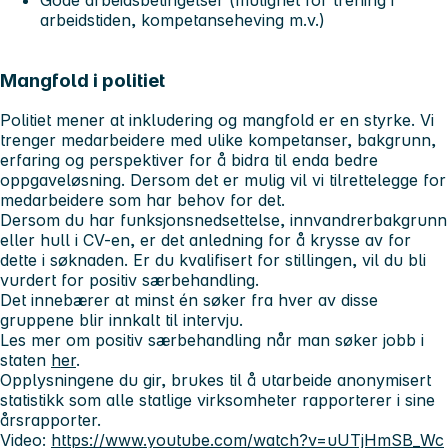
arbeidstiden, kompetanseheving m.v.)
Mangfold i politiet
Politiet mener at inkludering og mangfold er en styrke. Vi
trenger medarbeidere med ulike kompetanser, bakgrunn,
erfaring og perspektiver for å bidra til enda bedre
oppgaveløsning. Dersom det er mulig vil vi tilrettelegge for
medarbeidere som har behov for det.
Dersom du har funksjonsnedsettelse, innvandrerbakgrunn
eller hull i CV-en, er det anledning for å krysse av for
dette i søknaden. Er du kvalifisert for stillingen, vil du bli
vurdert for positiv særbehandling.
Det innebærer at minst én søker fra hver av disse
gruppene blir innkalt til intervju.
Les mer om positiv særbehandling når man søker jobb i
staten
her
.
Opplysningene du gir, brukes til å utarbeide anonymisert
statistikk som alle statlige virksomheter rapporterer i sine
årsrapporter.
Video:
https://www.youtube.com/watch?v=uUTjHmSB_Wc