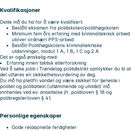
Kvalifikasjoner
Dette må du ha for å være kvalifisert:
Bestått eksamen fra politiskolen/politihøgskolen
Minimum fem års erfaring med kriminalteknisk arbeid
utover ordinært PPS-arbeid
Bestått Politihøgskolens kriminaltekniske
utdanninger, modul 1 A, 1 B, 1 C og 2 A
Det er også ønskelig med:
Erfaring innen taktisk etterforskning
Ved å søke jobb i Trøndelag politidistrikt samtykker du til at
det utføres en skikkethetsvurdering av deg.
Du må ha plettfri vandel og være skikket for tjeneste i
politiet og politiattest (uttømmende og utvidet) må
innhentes ved ev. ansettelse jfr. politiloven § 18 og
politiregisterloven § 41.
Personlige egenskaper
Gode relasjonelle ferdigheter