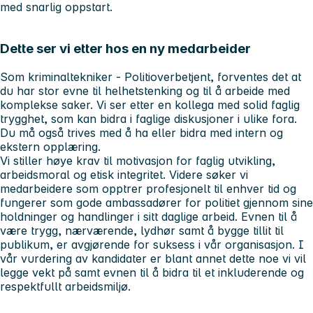
med snarlig oppstart.
Dette ser vi etter hos en ny medarbeider
Som kriminaltekniker - Politioverbetjent, forventes det at
du har stor evne til helhetstenking og til å arbeide med
komplekse saker. Vi ser etter en kollega med solid faglig
trygghet, som kan bidra i faglige diskusjoner i ulike fora.
Du må også trives med å ha eller bidra med intern og
ekstern opplæring.
Vi stiller høye krav til motivasjon for faglig utvikling,
arbeidsmoral og etisk integritet. Videre søker vi
medarbeidere som opptrer profesjonelt til enhver tid og
fungerer som gode ambassadører for politiet gjennom sine
holdninger og handlinger i sitt daglige arbeid. Evnen til å
være trygg, nærværende, lydhør samt å bygge tillit til
publikum, er avgjørende for suksess i vår organisasjon. I
vår vurdering av kandidater er blant annet dette noe vi vil
legge vekt på samt evnen til å bidra til et inkluderende og
respektfullt arbeidsmiljø.