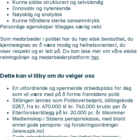
Kunne jobbe strukturert og selvstendig
Innovativ og nytenkende
Nøyaktig og analytisk
Kunne håndtere sterke sanseinntrykk
Personlige egenskaper tillegges særlig vekt.
Som medarbeider i politiet har du høy etisk bevissthet, du
kjennetegnes av å være modig og helhetsorientert, du
viser respekt og er tett på. Du kan lese mer om våre etiske
retningslinjer og medarbeiderplattform
her
.
Dette kan vi tilby om du velger oss
En utfordrende og spennende arbeidsplass for deg
som vil være med på å forme fremtidens politi
Stillingen lønnes som Politioverbetjent, stillingskode
0287, fra kr. 670.000 til kr. 740.000 brutto per år
Etterforskertillegg på kr. 20.000 pr. år tilkommer
Medlemskap i Statens pensjonskasse, med blant
annet gode pensjons- og forsikringsordninger
(www.spk.no)
Gode arbeidsbetingelser (mulighet for trening i