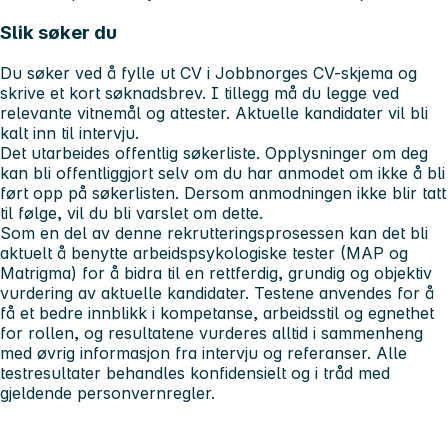
Slik søker du
Du søker ved å fylle ut CV i Jobbnorges CV-skjema og
skrive et kort søknadsbrev. I tillegg må du legge ved
relevante vitnemål og attester. Aktuelle kandidater vil bli
kalt inn til intervju.
Det utarbeides offentlig søkerliste. Opplysninger om deg
kan bli offentliggjort selv om du har anmodet om ikke å bli
ført opp på søkerlisten. Dersom anmodningen ikke blir tatt
til følge, vil du bli varslet om dette.
Som en del av denne rekrutteringsprosessen kan det bli
aktuelt å benytte arbeidspsykologiske tester (MAP og
Matrigma) for å bidra til en rettferdig, grundig og objektiv
vurdering av aktuelle kandidater. Testene anvendes for å
få et bedre innblikk i kompetanse, arbeidsstil og egnethet
for rollen, og resultatene vurderes alltid i sammenheng
med øvrig informasjon fra intervju og referanser. Alle
testresultater behandles konfidensielt og i tråd med
gjeldende personvernregler.