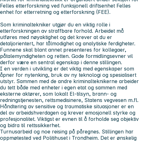
Felles etterforskning ved funksjonell driftsenhet Felles
enhet for etterretning og etterforskning (FEE).
Som kriminaltekniker utgjør du en viktig rolle i
etterforskningen av straffbare forhold. Arbeidet må
utføres med nøyaktighet og det krever at du er
detaljorientert, har tålmodighet og analytiske ferdigheter.
Funnene skal blant annet presenteres for kollegaer,
påtalemyndigheten og retten. Gode formidlingsevner vil
derfor være en sentral egenskap i denne stillingen.
I en verden i utvikling er det viktig med egenskaper som
åpner for nytenking, bruk av ny teknologi og spesialisert
utstyr. Sammen med de andre kriminalteknikerne arbeider
du tett både med enheter i egen etat og sammen med
eksterne aktører, som lokalt El-tilsyn, brann- og
redningstjenesten, rettsmedisinere, Statens vegvesen m.fl.
Håndtering av sensitive og traumatiske situasjoner er en
del av arbeidshverdagen og krever emosjonell styrke og
profesjonalitet. Viktigst er evnen til å forholde seg objektiv
og bidra til rettssikkerhet.
Turnusarbeid og noe reising på påregnes. Stillingen har
oppmøtested ved Politihuset i Trondheim. Det er ønskelig