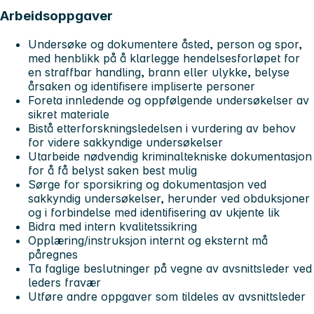
Arbeidsoppgaver
Undersøke og dokumentere åsted, person og spor,
med henblikk på å klarlegge hendelsesforløpet for
en straffbar handling, brann eller ulykke, belyse
årsaken og identifisere impliserte personer
Foreta innledende og oppfølgende undersøkelser av
sikret materiale
Bistå etterforskningsledelsen i vurdering av behov
for videre sakkyndige undersøkelser
Utarbeide nødvendig kriminaltekniske dokumentasjon
for å få belyst saken best mulig
Sørge for sporsikring og dokumentasjon ved
sakkyndig undersøkelser, herunder ved obduksjoner
og i forbindelse med identifisering av ukjente lik
Bidra med intern kvalitetssikring
Opplæring/instruksjon internt og eksternt må
påregnes
Ta faglige beslutninger på vegne av avsnittsleder ved
leders fravær
Utføre andre oppgaver som tildeles av avsnittsleder