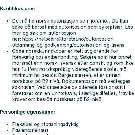
Kvalifikasjoner
Du må ha norsk autorisasjon som jordmor. Du kan
søke på barsel med autorisasjon som sykepleier. Les
mer og søk om autorisasjon
her: https://helsedirektoratet.no/autorisasjon-
utdanning-og-godkjenning/autorisasjon-og-lisens
Gode norskkunnskaper er helt avgjørende for
forsvarlig pasientbehandling. Søkere som har annet
morsmål enn norsk, svensk eller dansk, og som ikke
har fullført norskspråklig videregående skole, må
minimum ha bestått Bergenstesten, eller annen
norsktest på B2 nivå. Dokumentasjon må vedlegges
søknaden. Ved ansettelse av allerede fast ansatt i
foretaket kan en unntaksvis, i særlige tilfeller, fravike
kravet om bestått norsktest på B2-nivå.
Personlige egenskaper
Fleksibel og tilpasningsdyktig
Pasientorientert