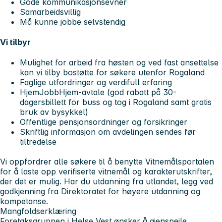
Gode kommunikasjonsevner
Samarbeidsvillig
Må kunne jobbe selvstendig
Vi tilbyr
Mulighet for arbeid fra høsten og ved fast ansettelse
kan vi tilby bostøtte for søkere utenfor Rogaland
Faglige utfordringer og verdifull erfaring
HjemJobbHjem-avtale (god rabatt på 30-
dagersbillett for buss og tog i Rogaland samt gratis
bruk av bysykkel)
Offentlige pensjonsordninger og forsikringer
Skriftlig informasjon om avdelingen sendes før
tiltredelse
Vi oppfordrer alle søkere til å benytte Vitnemålsportalen
for å laste opp verifiserte vitnemål og karakterutskrifter,
der det er mulig. Har du utdanning fra utlandet, legg ved
godkjenning fra Direktoratet for høyere utdanning og
kompetanse.
Mangfoldserklæring
Foretaksgruppen i Helse Vest ønsker å gjenspeile