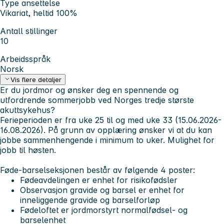
Type ansettelse
Vikariat, heltid 100%
Antall stillinger
10
Arbeidsspråk
Norsk
Vis flere detaljer
Er du jordmor og ønsker deg en spennende og
utfordrende sommerjobb ved Norges tredje største
akuttsykehus?
Ferieperioden er fra uke 25 til og med uke 33 (15.06.2026-
16.08.2026). På grunn av opplæring ønsker vi at du kan
jobbe sammenhengende i minimum to uker. Mulighet for
jobb til høsten.
Føde-barselseksjonen består av følgende 4 poster:
Fødeavdelingen
er enhet for risikofødsler
Observasjon gravide og barsel
er enhet for
inneliggende gravide og barselforløp
Fødeloftet
er jordmorstyrt normalfødsel- og
barselenhet