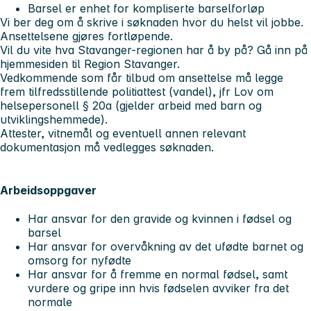
Barsel
er enhet for kompliserte barselforløp
Vi ber deg om å skrive i søknaden hvor du helst vil jobbe.
Ansettelsene gjøres fortløpende.
Vil du vite hva Stavanger-regionen har å by på? Gå inn på
hjemmesiden til Region Stavanger.
Vedkommende som får tilbud om ansettelse må legge
frem tilfredsstillende politiattest (vandel), jfr Lov om
helsepersonell § 20a (gjelder arbeid med barn og
utviklingshemmede).
Attester, vitnemål og eventuell annen relevant
dokumentasjon må vedlegges søknaden.
Arbeidsoppgaver
Har ansvar for den gravide og kvinnen i fødsel og
barsel
Har ansvar for overvåkning av det ufødte barnet og
omsorg for nyfødte
Har ansvar for å fremme en normal fødsel, samt
vurdere og gripe inn hvis fødselen avviker fra det
normale